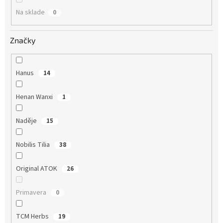
o
Na sklade
0
v
Značky
Hanus
14
Henan Wanxi
1
Naděje
15
Nobilis Tilia
38
Original ATOK
26
Primavera
0
TCM Herbs
19