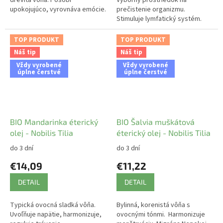
drevitá vôňa. Pôsobí
Výborný prostriedok na
upokojujúco, vyrovnáva emócie.
prečistenie organizmu.
Stimuluje lymfatický systém.
TOP PRODUKT
TOP PRODUKT
Náš tip
Náš tip
Vždy vyrobené
Vždy vyrobené
úplne čerstvé
úplne čerstvé
BIO Mandarinka éterický
BIO Šalvia muškátová
olej - Nobilis Tilia
éterický olej - Nobilis Tilia
do 3 dní
do 3 dní
€14,09
€11,22
DETAIL
DETAIL
Typická ovocná sladká vôňa.
Bylinná, korenistá vôňa s
Uvoľňuje napätie, harmonizuje,
ovocnými tónmi. Harmonizuje