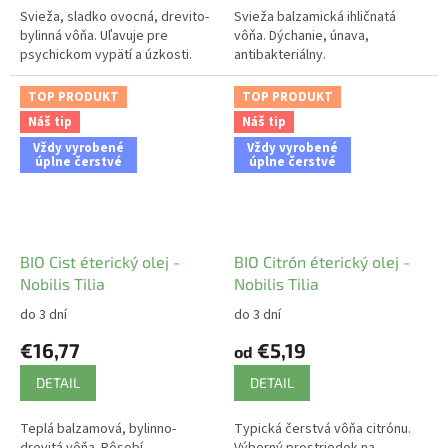
Svieža, sladko ovocná, drevito-
Svieža balzamická ihličnatá
bylinná vôňa. Uľavuje pre
vôňa. Dýchanie, únava,
psychickom vypätí a úzkosti.
antibakteriálny.
TOP PRODUKT
TOP PRODUKT
Náš tip
Náš tip
Vždy vyrobené
Vždy vyrobené
úplne čerstvé
úplne čerstvé
BIO Cist éterický olej -
BIO Citrón éterický olej -
Nobilis Tilia
Nobilis Tilia
do 3 dní
do 3 dní
€16,77
€5,19
od
DETAIL
DETAIL
Teplá balzamová, bylinno-
Typická čerstvá vôňa citrónu.