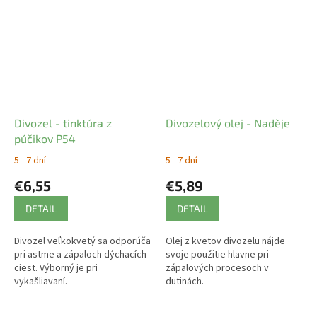
Divozel - tinktúra z
Divozelový olej - Naděje
púčikov P54
5 - 7 dní
5 - 7 dní
€6,55
€5,89
DETAIL
DETAIL
Divozel veľkokvetý sa odporúča
Olej z kvetov divozelu nájde
pri astme a zápaloch dýchacích
svoje použitie hlavne pri
ciest. Výborný je pri
zápalových procesoch v
vykašliavaní.
dutinách.