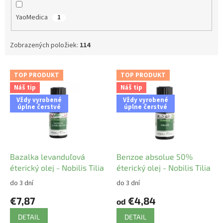
YaoMedica
1
Zobrazených položiek:
114
V
TOP PRODUKT
TOP PRODUKT
ý
Náš tip
Náš tip
p
Vždy vyrobené
Vždy vyrobené
i
úplne čerstvé
úplne čerstvé
s
p
r
o
d
Bazalka levanduľová
Benzoe absolue 50%
u
éterický olej - Nobilis Tilia
éterický olej - Nobilis Tilia
k
do 3 dní
do 3 dní
t
€7,87
€4,84
o
od
v
DETAIL
DETAIL