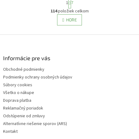
1
7
t
O
r
114
položiek celkom
v
á
l
HORE
n
á
k
d
o
v
Z
a
a
c
á
n
i
p
i
e
ä
Informácie pre vás
e
p
t
r
Obchodné podmienky
i
v
Podmienky ochrany osobných údajov
e
k
y
Súbory cookies
v
Všetko o nákupe
ý
Doprava platba
p
i
Reklamačný poriadok
s
Odstúpenie od zmluvy
u
Alternatívne riešenie sporov (ARS)
Kontakt