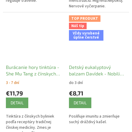
reguluje trávenie.
menštruáciu. Migréna.Nepokoj.
Nervové vyčerpanie.
TOP PRODUKT
Náš tip
Vždy vyrobené
úplne čerstvé
Burácanie hory tinktúra -
Detský eukalyptový
She Mu Tang z čínskych
balzam Davídek - Nobilis
bylín YaoMedica
Tilia
3 - 7 dní
do 3 dní
€11,79
€8,71
DETAIL
DETAIL
Tinktúra z čínskych byliniek
Posilňuje imunitu a zmierňuje
podľa receptúry tradičnej
suchý dráždivý kašel.
čínskej medicíny. Zmes je