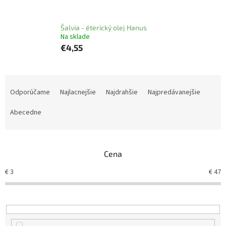
Šalvia - éterický olej Hanus
Na sklade
€4,55
R
a
Odporúčame
Najlacnejšie
Najdrahšie
Najpredávanejšie
d
e
Abecedne
n
i
e
Cena
p
r
€
3
€
47
o
d
u
k
t