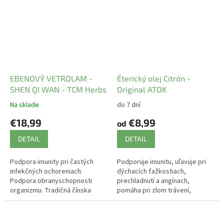
EBENOVÝ VETROLAM -
Éterický olej Citrón -
SHEN QI WAN - TCM Herbs
Original ATOK
Na sklade
do 7 dní
€18,99
€8,99
od
DETAIL
DETAIL
Podpora imunity pri častých
Podporuje imunitu, uľavuje pri
infekčných ochoreniach.
dýchacích ťažkostiach,
Podpora obranyschopnosti
prechladnutí a angínach,
organizmu. Tradičná čínska
pomáha pri zlom trávení,
medicína.
nevoľnosti a kŕčových žilách.