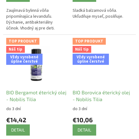
Zaujímavá bylinná vôňa
Sladká balzamová vôňa.
pripomínajúca levanduľu.
Ukľudňuje myseľ, posilňuje.
Dýchanie, antibakteriálny
účinok. Vhodný aj pre deti.
TOP PRODUKT
TOP PRODUKT
Náš tip
Náš tip
Vždy vyrobené
Vždy vyrobené
úplne čerstvé
úplne čerstvé
BIO Bergamot éterický olej
BIO Borovica éterický olej
- Nobilis Tilia
- Nobilis Tilia
do 3 dní
do 3 dní
€14,42
€10,06
DETAIL
DETAIL