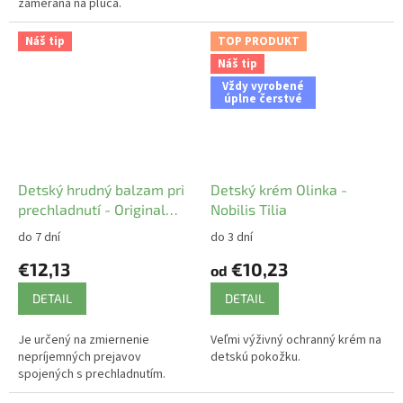
zameraná na pľúca.
Náš tip
TOP PRODUKT
Náš tip
Vždy vyrobené
úplne čerstvé
Detský hrudný balzam pri
Detský krém Olinka -
prechladnutí - Original
Nobilis Tilia
ATOK
do 7 dní
do 3 dní
€12,13
€10,23
od
DETAIL
DETAIL
Je určený na zmiernenie
Veľmi výživný ochranný krém na
nepríjemných prejavov
detskú pokožku.
spojených s prechladnutím.