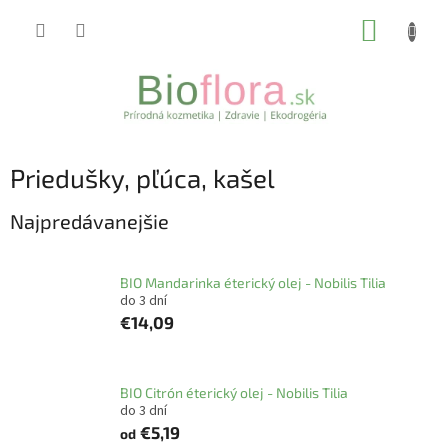
Prejsť
NÁKUP
na
obsah
KOŠÍK
Priedušky, pľúca, kašel
Najpredávanejšie
BIO Mandarinka éterický olej - Nobilis Tilia
do 3 dní
€14,09
BIO Citrón éterický olej - Nobilis Tilia
do 3 dní
€5,19
od