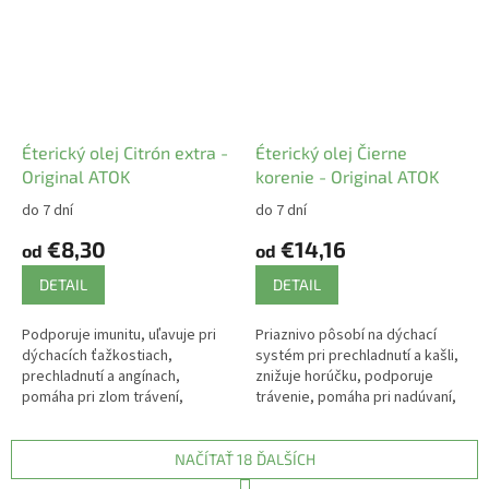
Éterický olej Citrón extra -
Éterický olej Čierne
Original ATOK
korenie - Original ATOK
do 7 dní
do 7 dní
€8,30
€14,16
od
od
DETAIL
DETAIL
Podporuje imunitu, uľavuje pri
Priaznivo pôsobí na dýchací
dýchacích ťažkostiach,
systém pri prechladnutí a kašli,
prechladnutí a angínach,
znižuje horúčku, podporuje
pomáha pri zlom trávení,
trávenie, pomáha pri nadúvaní,
nevoľnosti a kŕčových žilách.
závratoch, kŕčoch, celulitíde a
reumatizme.
NAČÍTAŤ 18 ĎALŠÍCH
S