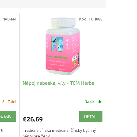
d:
NAD444
Kód:
TCH888
Nápoj nebeskej víly - TCM Herbs
5 - 7 dní
Na sklade
DETAIL
DETAIL
€26,69
vá
Tradičná čínska medicína. Čínsky bylinný
nápoj pre ženy.