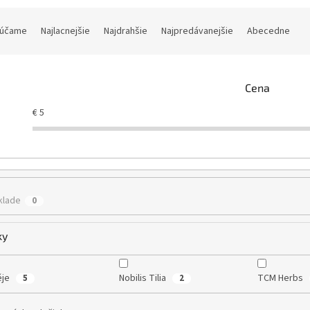
účame
Najlacnejšie
Najdrahšie
Najpredávanejšie
Abecedne
Cena
€
5
klade
0
ky
ěje
Nobilis Tilia
TCM Herbs
5
2