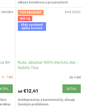
.
nákaze boreliózou a pri parazitoch.
:
NAD0B4
Kód:
E0151
TOP PRODUKT
Náš tip
Vždy vyrobené
úplne čerstvé
óza B4
Ruža, absolue 100% éterický olej -
Nobilis Tilia
5 - 7 dní
do 3 dní
DETAIL
DETAIL
€12,41
od
čikov
Antidepresívny a harmonizačný, uľavuje
eriálnej
ženským problémom.