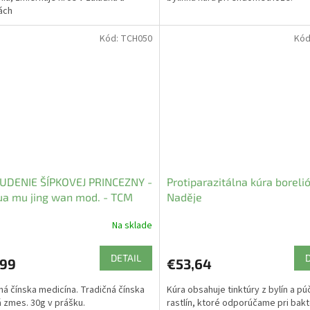
ách
Kód:
TCH050
Kód
UDENIE ŠÍPKOVEJ PRINCEZNY -
Protiparazitálna kúra boreli
ua mu jing wan mod. - TCM
Naděje
s
Na sklade
DETAIL
,99
€53,64
ná čínska medicína. Tradičná čínska
Kúra obsahuje tinktúry z bylín a pú
á zmes. 30g v prášku.
rastlín, ktoré odporúčame pri bakt