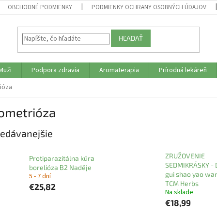
OBCHODNÉ PODMIENKY
PODMIENKY OCHRANY OSOBNÝCH ÚDAJOV
HĽADAŤ
Muži
Podpora zdravia
Aromaterapia
Prírodná lekáreň
ióza
ometrióza
edávanejšie
ZRUŽOVENIE
Protiparazitálna kúra
SEDMIKRÁSKY - 
borelióza B2 Naděje
gui shao yao wan
5 - 7 dní
TCM Herbs
€25,82
Na sklade
€18,99