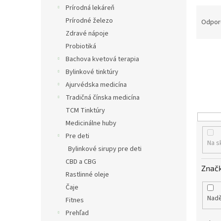
Prírodná lekáreň
R
a
Prírodné železo
Odpor
d
Zdravé nápoje
e
Probiotiká
n
Bachova kvetová terapia
i
Bylinkové tinktúry
e
Ajurvédska medicína
p
r
Tradičná čínska medicína
o
TCM Tinktúry
d
Medicinálne huby
u
Pre deti
k
Na s
Bylinkové sirupy pre deti
t
o
CBD a CBG
Znač
v
Rastlinné oleje
Čaje
Nad
Fitnes
Prehľad