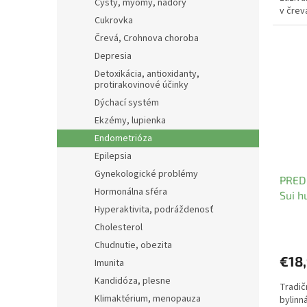
Cysty, myomy, nádory
v črev
Cukrovka
Črevá, Crohnova choroba
Depresia
Detoxikácia, antioxidanty,
protirakovinové účinky
Dýchací systém
Ekzémy, lupienka
Endometrióza
Epilepsia
Gynekologické problémy
PRED
Hormonálna sféra
Sui h
Hyperaktivita, podráždenosť
Herb
Cholesterol
Chudnutie, obezita
€18
Imunita
Kandidóza, plesne
Tradič
Klimaktérium, menopauza
bylinn