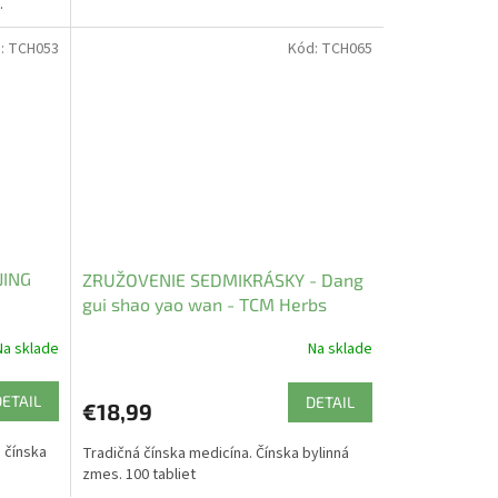
.
:
TCH053
Kód:
TCH065
JING
ZRUŽOVENIE SEDMIKRÁSKY - Dang
gui shao yao wan - TCM Herbs
Na sklade
Na sklade
DETAIL
DETAIL
€18,99
 čínska
Tradičná čínska medicína. Čínska bylinná
zmes. 100 tabliet