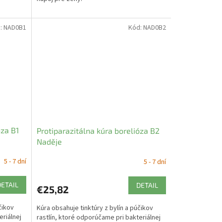
:
NAD0B1
Kód:
NAD0B2
óza B1
Protiparazitálna kúra borelióza B2
Naděje
5 - 7 dní
5 - 7 dní
DETAIL
DETAIL
€25,82
čikov
Kúra obsahuje tinktúry z bylín a púčikov
eriálnej
rastlín, ktoré odporúčame pri bakteriálnej