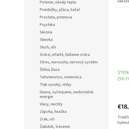
nákaze
Potenie, návaly tepla
Priedušky, pľúca, kašel
Prostata, potencia
Psychika
Slezina
Slinivka
Sluch, uši
Srdce, infarkt, búšenie srdca
Stres, nervozita, nervový systém
Štítna žlaza
STEN
Tehotenstvo, maternica
ZHI 
Tlak vysoký, nízky
Únava, vyčerpanie, nedostatok
energie
Vlasy, nechty
€18
Zápcha, hnačka
Tradič
Zrak, oči
bylinn
Žalúdok, trávenie