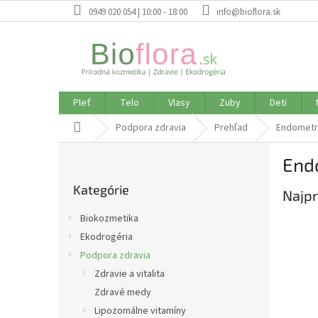
Prejsť
0949 020 054 | 10:00 - 18:00
info@bioflora.sk
na
obsah
Pleť
Telo
Vlasy
Zuby
Deti
Domov
Podpora zdravia
Prehľad
Endometr
B
End
o
Preskočiť
č
Kategórie
kategórie
Najpr
n
ý
Biokozmetika
p
Ekodrogéria
a
Podpora zdravia
n
e
Zdravie a vitalita
l
Zdravé medy
Lipozomálne vitamíny