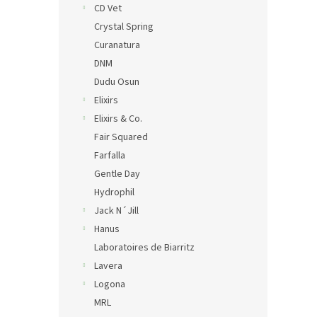
CD Vet
Crystal Spring
Curanatura
DNM
Dudu Osun
Elixirs
Elixirs & Co.
Fair Squared
Farfalla
Gentle Day
Hydrophil
Jack N´Jill
Hanus
Laboratoires de Biarritz
Lavera
Logona
MRL