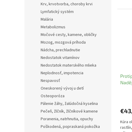
Krv, krvotvorba, choroby krvi
Lymfatický systém
Malária
Metabolizmus
Močové cesty, kamene, obličky
Mozog, mozgová príhoda
Nádcha, prechladnutie
Nedostatok vitamínov
Nedostatok materského mlieka
Neplodnosť, impotencia
Proti
Nespavosť
Nadě
Oneskorený vývoj u detí
Osteoporóza
Pálenie žáhy, žalúdočná kyselina
€43
Pečeň, žlčník, žlčníkové kamene
Poranenia, natrhnutia, opuchy
Kúra o
Poškodená, popraskaná pokožka
rastlí