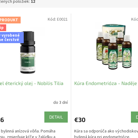
ených položiek:
12
Kód:
E0021
Kó
 PRODUKT
ip
y vyrobené
ne čerstvé
l éterický olej - Nobilis Tilia
Kúra Endometrióza - Naděje
do 3 dní
DETAIL
86
€30
 bylinná anízová vôňa. Pomáha
Kúra sa odporúča ako východisko
niu, zmierňuje kŕče v žalúdku a
bylinná kúra pri endometrióze.