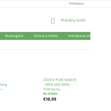
SÚBORY COOKIES
VŠETKO O NÁKUPE
Prihlásenie
DOPRAVA PLATBA
R
NÁKUPNÝ
Prázdny košík
KOŠÍK
Ekodrogéria
Zdravie a vitalita
Odstúpenie od zmluvy
ZÁVEJE PLNÉ NÁDEJE
Dang
- WEN JING WAN -
 -
TCM Herbs
Na sklade
€18,99