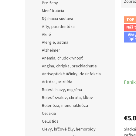
Zobraz
Pre ženy
Menštruácia
V
Dýchacia sústava
TOP
ý
Afty, paradentóza
Náš t
p
Akné
Vžd
i
úpl
s
Alergie, astma
p
Alzheimer
r
Anémia, chudokrvnosť
o
Angína, chrípka, prechladnutie
d
Antiseptické účinky, dezinfekcia
u
Artróza, artritída
Fenike
k
t
Bolesti hlavy, migréna
o
Bolesť svalov, chrbta, kĺbov
v
Bolerióza, mononukleóza
Celiakia
€5,
Celulitída
Cievy, kŕčové žily, hemoroidy
Sladká
zažíva