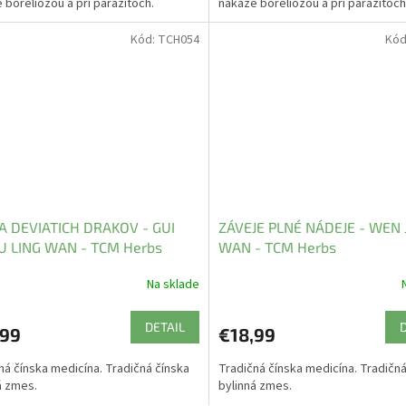
 boreliózou a pri parazitoch.
nákaze boreliózou a pri parazitoch
Kód:
TCH054
Kód
A DEVIATICH DRAKOV - GUI
ZÁVEJE PLNÉ NÁDEJE - WEN 
FU LING WAN - TCM Herbs
WAN - TCM Herbs
Na sklade
DETAIL
,99
€18,99
ná čínska medicína. Tradičná čínska
Tradičná čínska medicína. Tradičná
á zmes.
bylinná zmes.