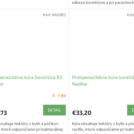
nákaze boreliózou a pri parazitoch
Kód:
NAD0B3
Kód
parazitálna kúra borelióza B3
Protiparazitálna kúra boreli
je
Naděje
5 - 7 dní
DETAIL
,73
€33,20
bsahuje tinktúry z bylín a púčikov
Kúra obsahuje tinktúry z bylín a pú
n, ktoré odporúčame pri bakteriálnej
rastlín, ktoré odporúčame pri bakt