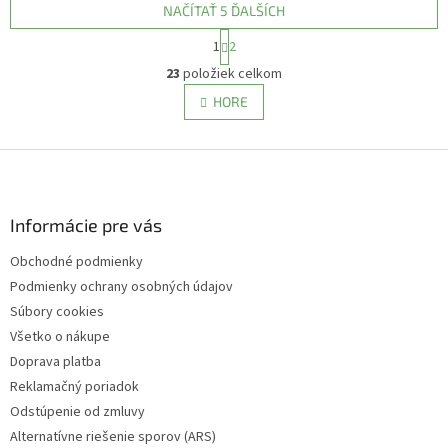
NAČÍTAŤ 5 ĎALŠÍCH
S
1
2
t
O
r
23
položiek celkom
v
á
l
HORE
n
á
k
d
o
v
Z
a
a
c
á
n
i
p
i
e
ä
Informácie pre vás
e
p
t
r
Obchodné podmienky
i
v
Podmienky ochrany osobných údajov
e
k
y
Súbory cookies
v
Všetko o nákupe
ý
Doprava platba
p
i
Reklamačný poriadok
s
Odstúpenie od zmluvy
u
Alternatívne riešenie sporov (ARS)