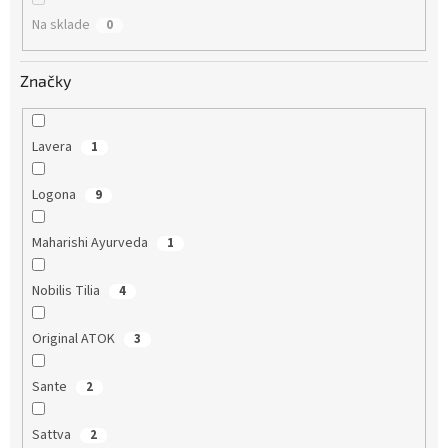
o
Na sklade
0
v
Značky
Lavera
1
Logona
9
Maharishi Ayurveda
1
Nobilis Tilia
4
Original ATOK
3
Sante
2
Sattva
2