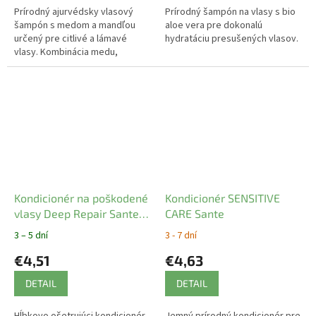
Prírodný ajurvédsky vlasový
Prírodný šampón na vlasy s bio
šampón s medom a mandľou
aloe vera pre dokonalú
určený pre citlivé a lámavé
hydratáciu presušených vlasov.
vlasy. Kombinácia medu,
mandľového oleja a jemných
indických bylín dokonale čistí
pokožku hlavy...
Kondicionér na poškodené
Kondicionér SENSITIVE
vlasy Deep Repair Sante
CARE Sante
150 ml
3 – 5 dní
3 - 7 dní
€4,51
€4,63
DETAIL
DETAIL