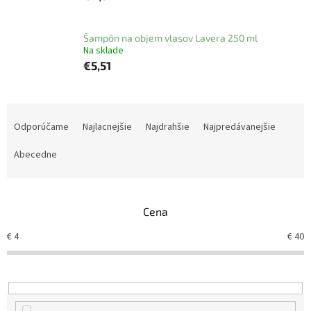
Šampón na objem vlasov Lavera 250 ml
Na sklade
€5,51
R
a
Odporúčame
Najlacnejšie
Najdrahšie
Najpredávanejšie
d
e
Abecedne
n
i
e
Cena
p
r
€
4
€
40
o
d
u
k
t