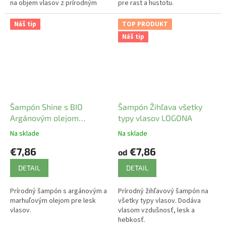
na objem vlasov z prírodným
pre rast a hustotu.
zložením.
Náš tip
TOP PRODUKT
Náš tip
Šampón Shine s BIO
Šampón Žihľava všetky
Argánovým olejom
typy vlasov LOGONA
LOGONA
Na sklade
Na sklade
€7,86
€7,86
od
DETAIL
DETAIL
Prírodný šampón s argánovým a
Prírodný žihľavový šampón na
marhuľovým olejom pre lesk
všetky typy vlasov. Dodáva
vlasov.
vlasom vzdušnosť, lesk a
hebkosť.