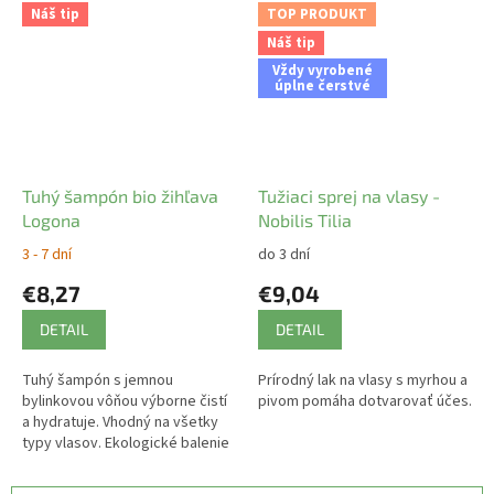
úplne bez plastov. Zero waste
Náš tip
TOP PRODUKT
kozmetika.
Náš tip
Vždy vyrobené
úplne čerstvé
Tuhý šampón bio žihľava
Tužiaci sprej na vlasy -
Logona
Nobilis Tilia
3 - 7 dní
do 3 dní
€8,27
€9,04
DETAIL
DETAIL
Tuhý šampón s jemnou
Prírodný lak na vlasy s myrhou a
bylinkovou vôňou výborne čistí
pivom pomáha dotvarovať účes.
a hydratuje. Vhodný na všetky
typy vlasov. Ekologické balenie
výrobku je úplne bez plastov.
Zero waste kozmetika.