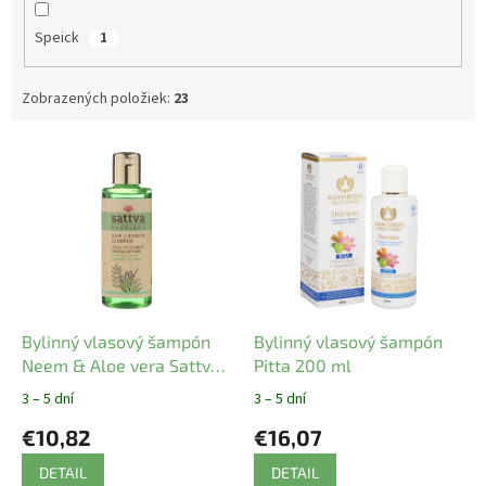
Speick
1
Zobrazených položiek:
23
V
ý
p
i
s
p
r
o
d
Bylinný vlasový šampón
Bylinný vlasový šampón
u
Neem & Aloe vera Sattva
Pitta 200 ml
k
210 ml
3 – 5 dní
3 – 5 dní
t
€10,82
€16,07
o
v
DETAIL
DETAIL