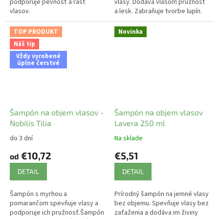
podporuje pevnosť a rast
vlasy. Dodáva vlasom pružnosť
vlasov.
a lesk. Zabraňuje tvorbe lupín.
TOP PRODUKT
Novinka
Náš tip
Vždy vyrobené
úplne čerstvé
Šampón na objem vlasov -
Šampón na objem vlasov
Nobilis Tilia
Lavera 250 ml
do 3 dní
Na sklade
€10,72
€5,51
od
DETAIL
DETAIL
Šampón s myrhou a
Prírodný šampón na jemné vlasy
pomarančom spevňuje vlasy a
bez objemu. Spevňuje vlasy bez
podporuje ich pružnosť.Šampón
zaťaženia a dodáva im živiny