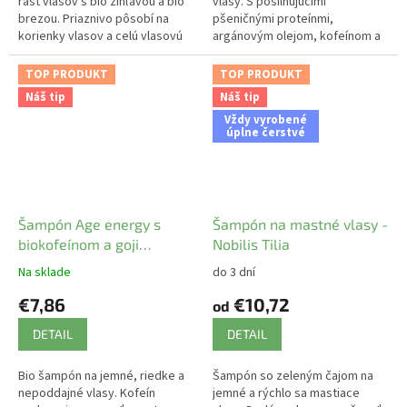
rast vlasov s bio žihľavou a bio
vlasy. S posilňujúcimi
brezou. Priaznivo pôsobí na
pšeničnými proteínmi,
korienky vlasov a celú vlasovú
argánovým olejom, kofeínom a
pokožku.
prírodnými hydratačnými
zložkami.
TOP PRODUKT
TOP PRODUKT
Náš tip
Náš tip
Vždy vyrobené
úplne čerstvé
Šampón Age energy s
Šampón na mastné vlasy -
biokofeínom a goji
Nobilis Tilia
LOGONA
Na sklade
do 3 dní
€7,86
€10,72
od
DETAIL
DETAIL
Bio šampón na jemné, riedke a
Šampón so zeleným čajom na
nepoddajné vlasy. Kofeín
jemné a rýchlo sa mastiace