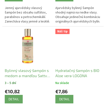
Jemný ajurvédsky vlasový
Ajurvédsky bylinný šampón
šampón bez obsahu sulfátov,
vhodný najmä na riedke vlasy.
parabénov a petrochemikálií.
Obsahuje jedinečnú kombináciu
Zanecháva vlasy jemné a lesklé.
originálnych ajurvédskych bylín.
Sójový proteín, kokosový olej a
bylinné extrakty dodávajú...
Náš tip
Bylinný vlasový šampón s
Hydratačný šampón s BIO
medom a mandľou Sattva
Aloe vera LOGONA
210 ml
3 – 5 dní
Na sklade
€10,82
€7,86
DETAIL
DETAIL