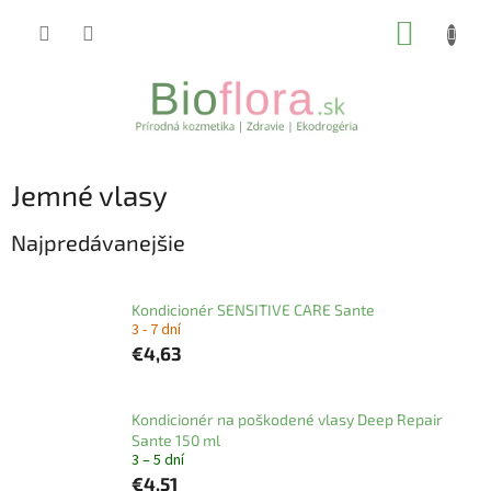
Prejsť
NÁKUP
na
obsah
KOŠÍK
Jemné vlasy
Najpredávanejšie
Kondicionér SENSITIVE CARE Sante
3 - 7 dní
€4,63
Kondicionér na poškodené vlasy Deep Repair
Sante 150 ml
3 – 5 dní
€4,51