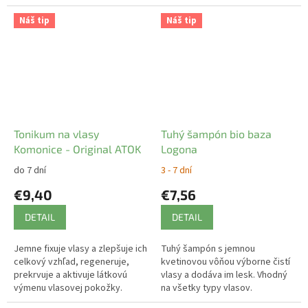
Náš tip
Náš tip
Tonikum na vlasy
Tuhý šampón bio baza
Komonice - Original ATOK
Logona
do 7 dní
3 - 7 dní
€9,40
€7,56
DETAIL
DETAIL
Jemne fixuje vlasy a zlepšuje ich
Tuhý šampón s jemnou
celkový vzhľad, regeneruje,
kvetinovou vôňou výborne čistí
prekrvuje a aktivuje látkovú
vlasy a dodáva im lesk. Vhodný
výmenu vlasovej pokožky.
na všetky typy vlasov.
Ekologické balenie výrobku je