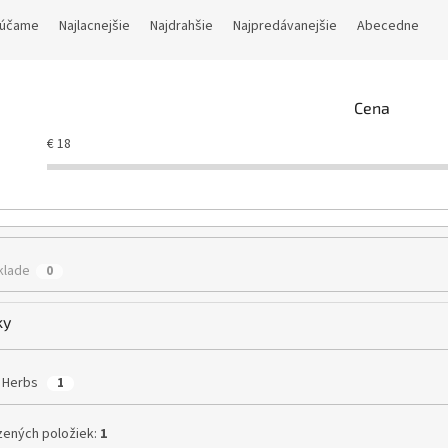
účame
Najlacnejšie
Najdrahšie
Najpredávanejšie
Abecedne
Cena
€
18
klade
0
ky
 Herbs
1
ených položiek:
1