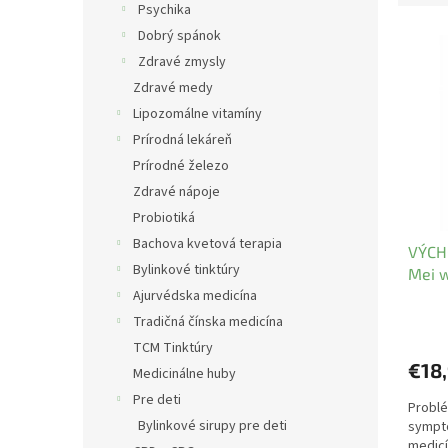
Psychika
V
Dobrý spánok
ý
Zdravé zmysly
p
Zdravé medy
i
Lipozomálne vitamíny
s
Prírodná lekáreň
p
r
Prírodné železo
o
Zdravé nápoje
d
Probiotiká
u
Bachova kvetová terapia
VÝCH
k
Bylinkové tinktúry
Mei 
t
Ajurvédska medicína
o
v
Tradičná čínska medicína
TCM Tinktúry
€18
Medicinálne huby
Pre deti
Problé
Bylinkové sirupy pre deti
symptó
medicí