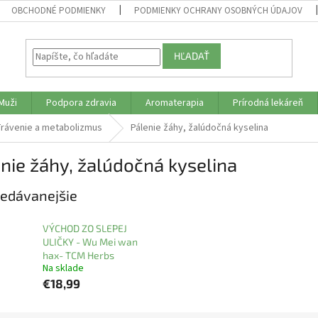
OBCHODNÉ PODMIENKY
PODMIENKY OCHRANY OSOBNÝCH ÚDAJOV
HĽADAŤ
Muži
Podpora zdravia
Aromaterapia
Prírodná lekáreň
rávenie a metabolizmus
Pálenie žáhy, žalúdočná kyselina
nie žáhy, žalúdočná kyselina
edávanejšie
VÝCHOD ZO SLEPEJ
ULIČKY - Wu Mei wan
hax- TCM Herbs
Na sklade
€18,99