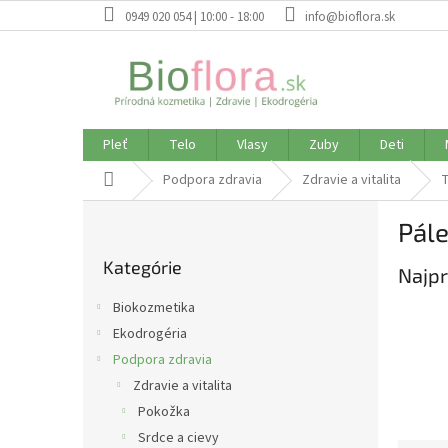
Prejsť
0949 020 054 | 10:00 - 18:00
info@bioflora.sk
na
obsah
Pleť
Telo
Vlasy
Zuby
Deti
Domov
Podpora zdravia
Zdravie a vitalita
T
B
Pále
o
Preskočiť
č
Kategórie
kategórie
Najpr
n
ý
Biokozmetika
p
Ekodrogéria
a
Podpora zdravia
n
e
Zdravie a vitalita
l
Pokožka
Srdce a cievy