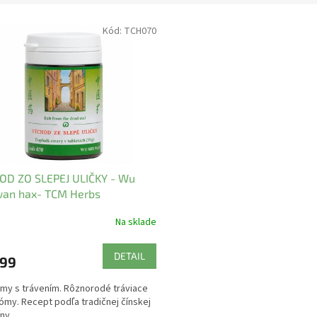
Kód:
TCH070
OD ZO SLEPEJ ULIČKY - Wu
wan hax- TCM Herbs
Na sklade
DETAIL
,99
my s trávením. Rôznorodé tráviace
my. Recept podľa tradičnej čínskej
ny.