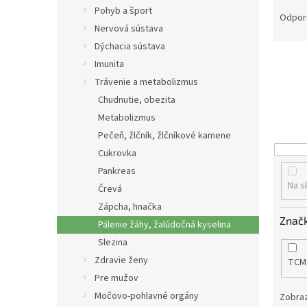
R
Pohyb a šport
a
Odpor
Nervová sústava
d
e
Dýchacia sústava
n
Imunita
i
Trávenie a metabolizmus
e
Chudnutie, obezita
p
Metabolizmus
r
Pečeň, žlčník, žlčníkové kamene
o
d
Cukrovka
u
Pankreas
k
Na s
Črevá
t
Zápcha, hnačka
o
Znač
Pálenie žáhy, žalúdočná kyselina
v
Slezina
Zdravie ženy
TCM
Pre mužov
Močovo-pohlavné orgány
Zobraz