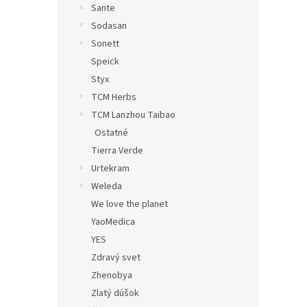
Sante
Sodasan
Sonett
Speick
Styx
TCM Herbs
TCM Lanzhou Taibao
Ostatné
Tierra Verde
Urtekram
Weleda
We love the planet
YaoMedica
YES
Zdravý svet
Zhenobya
Zlatý dúšok