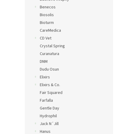
Benecos
Biosolis
Bioturm
CareMedica
CD Vet
Crystal Spring
Curanatura
DNM
Dudu Osun
Elixirs
Elixirs & Co.
Fair Squared
Farfalla
Gentle Day
Hydrophil
Jack N´Jill
Hanus