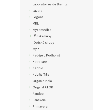
Laboratoires de Biarritz
Lavera
Logona
MRL
Mycomedica
Čínske huby
Detské sirupy
Mylo
Naděje J.Podhorná
Natracare
Neobio
Nobilis Tilia
Organic India
Original ATOK
Pandoo
Panakeia
Primavera