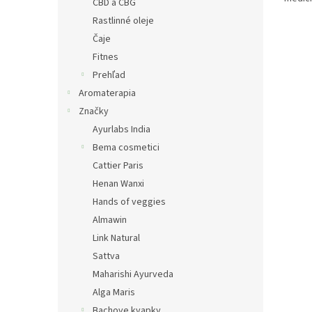
CBD a CBG
Rastlinné oleje
Čaje
Fitnes
Prehľad
Aromaterapia
Značky
Ayurlabs India
Bema cosmetici
Cattier Paris
Henan Wanxi
Hands of veggies
Almawin
Link Natural
Sattva
Maharishi Ayurveda
Alga Maris
Bachove kvapky