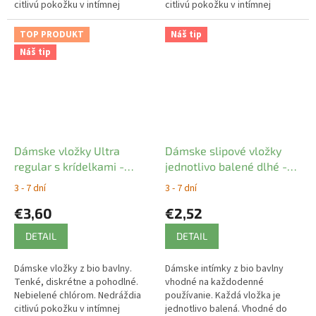
citlivú pokožku v intímnej
citlivú pokožku v intímnej
oblasti. Prírodný materiál
oblasti. Prírodný materiál
umožňuje pokožke dýchať. 10
umožňuje pokožke dýchať. 12
TOP PRODUKT
Náš tip
ks
ks
Náš tip
Dámske vložky Ultra
Dámske slipové vložky
regular s krídelkami -
jednotlivo balené dlhé -
Natracare
Natracare
3 - 7 dní
3 - 7 dní
€3,60
€2,52
DETAIL
DETAIL
Dámske vložky z bio bavlny.
Dámske intímky z bio bavlny
Tenké, diskrétne a pohodlné.
vhodné na každodenné
Nebielené chlórom. Nedráždia
používanie. Každá vložka je
citlivú pokožku v intímnej
jednotlivo balená. Vhodné do