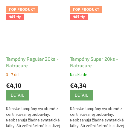
oblasti. Prírodný materiál
kabelky. Nedráždia citlivú
umožňuje pokožke dýchať. 14
pokožku v intímnej oblasti.
TOP PRODUKT
TOP PRODUKT
ks
Náš tip
Náš tip
Tampóny Regular 20ks -
Tampóny Super 20ks -
Natracare
Natracare
3 - 7 dní
Na sklade
€4,10
€4,34
DETAIL
DETAIL
Dámske tampóny vyrobené z
Dámske tampóny vyrobené z
certifikovanej biobavlny.
certifikovanej biobavlny.
Neobsahujú žiadne syntetické
Neobsahujú žiadne syntetické
látky. Sú veľmi šetrné k citlivej
látky. Sú veľmi šetrné k citlivej
intímnej oblasti. Nebielené
intímnej oblasti. Nebielené