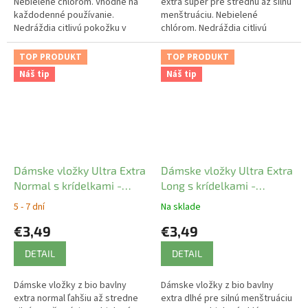
Nebielené chlórom. Vhodné na
extra super pre strednú až silnú
každodenné používanie.
menštruáciu. Nebielené
Nedráždia citlivú pokožku v
chlórom. Nedráždia citlivú
intímnej oblasti. Prírodný
pokožku v intímnej oblasti.
materiál umožňuje pokožke
Prírodný materiál umožňuje
TOP PRODUKT
TOP PRODUKT
dýchať.
pokožke dýchať
Náš tip
Náš tip
Dámske vložky Ultra Extra
Dámske vložky Ultra Extra
Normal s krídelkami -
Long s krídelkami -
Natracare
natracare
5 - 7 dní
Na sklade
€3,49
€3,49
DETAIL
DETAIL
Dámske vložky z bio bavlny
Dámske vložky z bio bavlny
extra normal ľahšiu až stredne
extra dlhé pre silnú menštruáciu