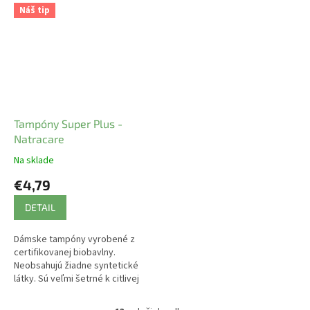
chlórom. 20 ks
chlórom. 20 ks
Náš tip
Tampóny Super Plus -
Natracare
Na sklade
€4,79
DETAIL
Dámske tampóny vyrobené z
certifikovanej biobavlny.
Neobsahujú žiadne syntetické
látky. Sú veľmi šetrné k citlivej
intímnej oblasti. Nebielené
chlórom. 20 ks