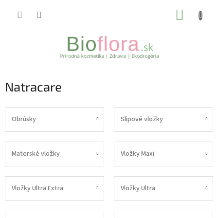
Prejsť
NÁKUP
na
obsah
KOŠÍK
Natracare
Obrúsky
Slipové vložky
Materské vložky
Vložky Maxi
Vložky Ultra Extra
Vložky Ultra