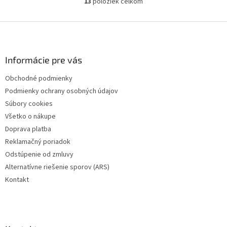
13
položiek celkom
O
v
l
Z
á
á
d
p
a
ä
Informácie pre vás
c
t
i
Obchodné podmienky
i
e
Podmienky ochrany osobných údajov
p
e
r
Súbory cookies
v
Všetko o nákupe
k
Doprava platba
y
v
Reklamačný poriadok
ý
Odstúpenie od zmluvy
p
Alternatívne riešenie sporov (ARS)
i
s
Kontakt
u