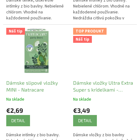
Dámske tenké, diskrétne
Dámske intímky z bio bavlny.
intímky z bio bavlny. Nebielené
Nebielené chlórom. Vhodné na
chlórom. Vhodné na
každodenné používanie.
každodenné používanie.
Nedráždia citlivú pokožku v
Nedráždia citlivú pokožku v
intímnej oblasti. Prírodný
intímnej oblasti. Prírodný
materiál umožňuje pokožke
Náš tip
TOP PRODUKT
materiál umožňuje...
dýchať. 30ks.
Náš tip
Dámske slipové vložky
Dámske vložky Ultra Extra
MINI - Natracare
Super s krídelkami -
Natracare
Na sklade
Na sklade
€2,69
€3,49
DETAIL
DETAIL
Dámske intímky z bio bavlny.
Dámske vložky z bio bavlny