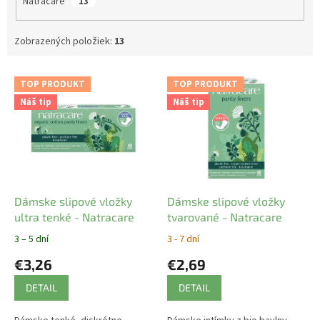
Natracare
13
Zobrazených položiek:
13
V
TOP PRODUKT
TOP PRODUKT
ý
Náš tip
Náš tip
p
i
s
p
r
o
d
Dámske slipové vložky
Dámske slipové vložky
u
ultra tenké - Natracare
tvarované - Natracare
k
3 – 5 dní
3 - 7 dní
t
€3,26
€2,69
o
v
DETAIL
DETAIL