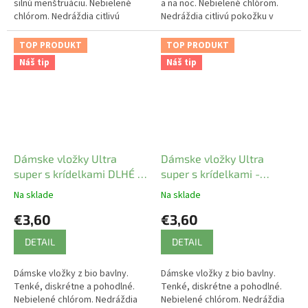
silnú menštruáciu. Nebielené
a na noc. Nebielené chlórom.
chlórom. Nedráždia citlivú
Nedráždia citlivú pokožku v
pokožku v intímnej oblasti.
intímnej oblasti. Prírodný
Prírodný materiál umožňuje
materiál umožňuje pokožke
TOP PRODUKT
TOP PRODUKT
pokožke...
dýchať.
Náš tip
Náš tip
Dámske vložky Ultra
Dámske vložky Ultra
super s krídelkami DLHÉ -
super s krídelkami -
Natracare
Natracare
Na sklade
Na sklade
€3,60
€3,60
DETAIL
DETAIL
Dámske vložky z bio bavlny.
Dámske vložky z bio bavlny.
Tenké, diskrétne a pohodlné.
Tenké, diskrétne a pohodlné.
Nebielené chlórom. Nedráždia
Nebielené chlórom. Nedráždia