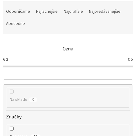
R
a
Odporúčame
Najlacnejšie
Najdrahšie
Najpredávanejšie
d
e
Abecedne
n
i
e
Cena
p
r
€
2
€
5
o
d
u
k
t
o
Na sklade
0
v
Značky