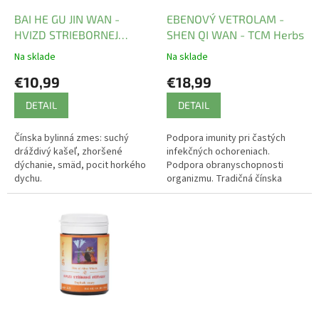
o
d
BAI HE GU JIN WAN -
EBENOVÝ VETROLAM -
u
HVIZD STRIEBORNEJ
SHEN QI WAN - TCM Herbs
k
PÍŠŤAĽKY
Na sklade
Na sklade
t
€10,99
€18,99
o
v
DETAIL
DETAIL
Čínska bylinná zmes: suchý
Podpora imunity pri častých
dráždivý kašeľ, zhoršené
infekčných ochoreniach.
dýchanie, smäd, pocit horkého
Podpora obranyschopnosti
dychu.
organizmu. Tradičná čínska
medicína.