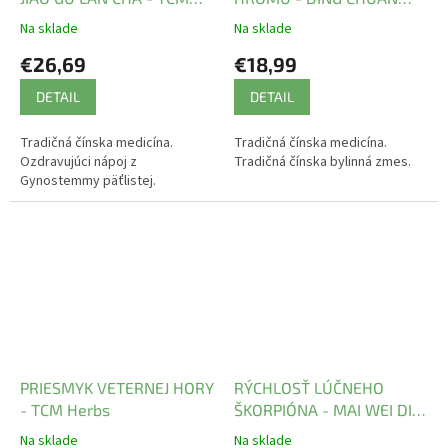
Herbs
WAN - TCM Herbs
Na sklade
Na sklade
€26,69
€18,99
DETAIL
DETAIL
Tradičná čínska medicína.
Tradičná čínska medicína.
Ozdravujúci nápoj z
Tradičná čínska bylinná zmes.
Gynostemmy päťlistej.
PRIESMYK VETERNEJ HORY
RÝCHLOSŤ LÚČNEHO
- TCM Herbs
ŠKORPIÓNA - MAI WEI DI
HUANG WAN - TCM Herbs
Na sklade
Na sklade