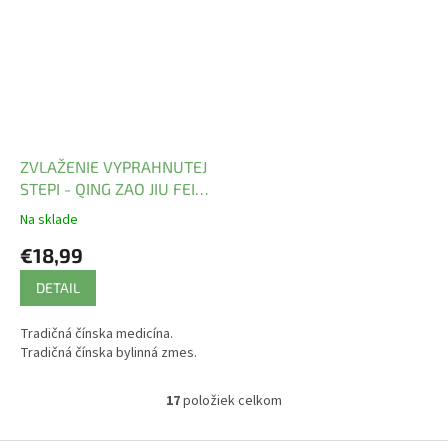
ZVLAŽENIE VYPRAHNUTEJ
STEPI - QING ZAO JIU FEI
WAN mod. - TCM Herbs
Na sklade
€18,99
DETAIL
Tradičná čínska medicína.
Tradičná čínska bylinná zmes.
17
položiek celkom
O
v
l