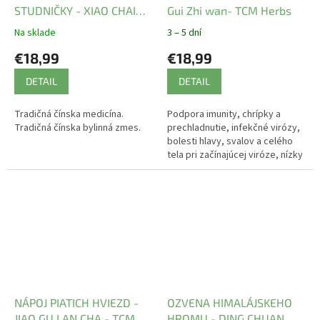
STUDNIČKY - XIAO CHAI
Gui Zhi wan- TCM Herbs
HU WAN - TCM Herbs
Na sklade
3 – 5 dní
€18,99
€18,99
DETAIL
DETAIL
Tradičná čínska medicína.
Podpora imunity, chrípky a
Tradičná čínska bylinná zmes.
prechladnutie, infekčné virózy,
bolesti hlavy, svalov a celého
tela pri začínajúcej viróze, nízky
krvný tlak, potravinové alergie.
Recept podľa...
NÁPOJ PIATICH HVIEZD -
OZVENA HIMALÁJSKEHO
JIAO GU LAN CHA - TCM
HROMU - DING CHUAN