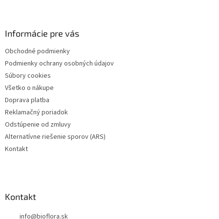
Z
á
á
d
p
a
ä
Informácie pre vás
c
t
i
Obchodné podmienky
i
e
Podmienky ochrany osobných údajov
p
e
r
Súbory cookies
v
Všetko o nákupe
k
Doprava platba
y
v
Reklamačný poriadok
ý
Odstúpenie od zmluvy
p
Alternatívne riešenie sporov (ARS)
i
s
Kontakt
u
Kontakt
info
@
bioflora.sk