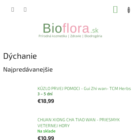
Prejsť
NÁKUP
na
obsah
KOŠÍK
Dýchanie
Najpredávanejšie
KÚZLO PRVEJ POMOCI - Gui Zhi wan- TCM Herbs
3 – 5 dní
€18,99
CHUAN XIONG CHA TIAO WAN - PRIESMYK
VETERNEJ HORY
Na sklade
€10,99