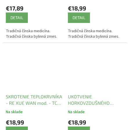
€17,89
€18,99
DETAIL
DETAIL
Tradičná čínska medicína.
Tradičná čínska medicína.
Tradičná čínska bylinná zmes.
Tradičná čínska bylinná zmes.
SKROTENIE TEPLOKRVNÍKA
UKOTVENIE
- RE XUE WAN mod. - TCM
HORKOVZDUŠNÉHO
Herbs
BALÓNA - PI PA QING FEI
Na sklade
Na sklade
YIN WAN mod. - TCM
€18,99
€18,99
Herbs