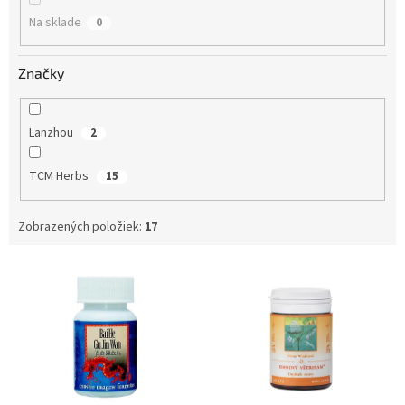
o
Na sklade
0
v
Značky
Lanzhou
2
TCM Herbs
15
Zobrazených položiek:
17
V
ý
p
i
s
p
r