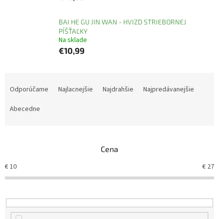
BAI HE GU JIN WAN - HVIZD STRIEBORNEJ
PÍŠŤAĽKY
Na sklade
€10,99
R
a
Odporúčame
Najlacnejšie
Najdrahšie
Najpredávanejšie
d
e
Abecedne
n
i
e
Cena
p
r
€
10
€
27
o
d
u
k
t