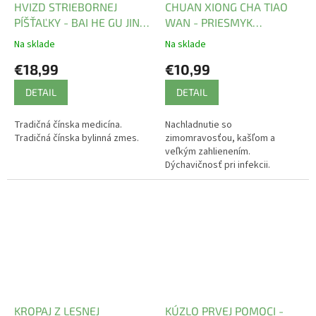
HVIZD STRIEBORNEJ
CHUAN XIONG CHA TIAO
PÍŠŤAĽKY - BAI HE GU JIN
WAN - PRIESMYK
WAN - TCM Herbs
VETERNEJ HORY
Na sklade
Na sklade
€18,99
€10,99
DETAIL
DETAIL
Tradičná čínska medicína.
Nachladnutie so
Tradičná čínska bylinná zmes.
zimomravosťou, kašľom a
veľkým zahlienením.
Dýchavičnosť pri infekcii.
KROPAJ Z LESNEJ
KÚZLO PRVEJ POMOCI -