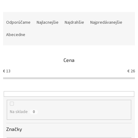
R
a
Odporúčame
Najlacnejšie
Najdrahšie
Najpredávanejšie
d
e
Abecedne
n
i
e
Cena
p
r
€
13
€
26
o
d
u
k
t
o
Na sklade
0
v
Značky