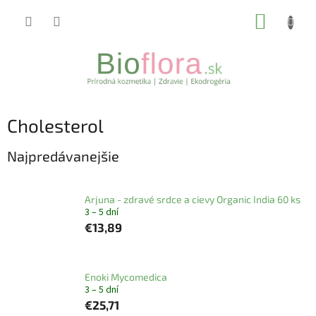
Prejsť
NÁKUP
na
obsah
KOŠÍK
Cholesterol
Najpredávanejšie
Arjuna - zdravé srdce a cievy Organic India 60 ks
3 – 5 dní
€13,89
Enoki Mycomedica
3 – 5 dní
€25,71