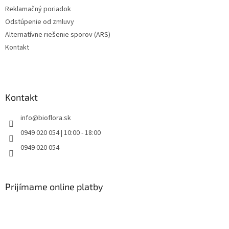
v
Reklamačný poriadok
ý
Odstúpenie od zmluvy
p
Alternatívne riešenie sporov (ARS)
i
s
Kontakt
u
Kontakt
info
@
bioflora.sk
0949 020 054 | 10:00 - 18:00
0949 020 054
Prijímame online platby