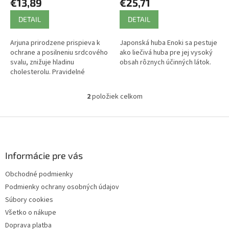
€13,89
€25,71
o
v
DETAIL
DETAIL
Arjuna prirodzene prispieva k
Japonská huba Enoki sa pestuje
ochrane a posilneniu srdcového
ako liečivá huba pre jej vysoký
svalu, znižuje hladinu
obsah rôznych účinných látok.
cholesterolu. Pravidelné
užívanie Arjuny podporuje
zdravú čerpaciu činnosť srdca
2
položiek celkom
O
v
l
Z
á
á
d
p
a
ä
Informácie pre vás
c
t
i
Obchodné podmienky
i
e
Podmienky ochrany osobných údajov
p
e
r
Súbory cookies
v
Všetko o nákupe
k
Doprava platba
y