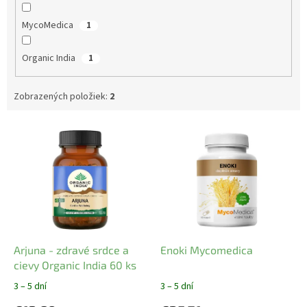
MycoMedica
1
Organic India
1
Zobrazených položiek:
2
V
ý
p
i
s
p
r
o
d
Arjuna - zdravé srdce a
Enoki Mycomedica
u
cievy Organic India 60 ks
k
3 – 5 dní
3 – 5 dní
t