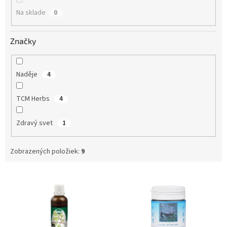
o
Na sklade
0
v
Značky
Naděje
4
TCM Herbs
4
Zdravý svet
1
Zobrazených položiek:
9
V
ý
p
i
s