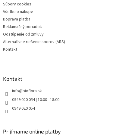
r
Súbory cookies
v
Všetko o nákupe
k
Doprava platba
y
v
Reklamačný poriadok
ý
Odstúpenie od zmluvy
p
Alternatívne riešenie sporov (ARS)
i
s
Kontakt
u
Kontakt
info
@
bioflora.sk
0949 020 054 | 10:00 - 18:00
0949 020 054
Prijímame online platby