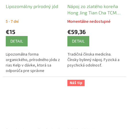
Lipozomálny prírodný jód
Nápoj zo zlatého koreňa
Hong Jing Tian Cha TCM
Herbs
5 - 7 dní
Momentálne nedostupné
€15
€59,36
DETAIL
DETAIL
Lipozomálna forma
Tradičná čínska medicína.
organického, prírodného jódu z
Čínsky bylinný nápoj. Fyzická a
rias Kelp v dávke, ktorá sa
psychická odolnosť.
odporúča pre správne
fungovanie štítnej žľazy. Na to
aby správne fungovala štítna
Náš tip
žľaza potrebuje...