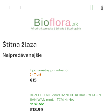
Prejsť
NÁKUP
na
obsah
KOŠÍK
Štítna žlaza
Najpredávanejšie
Lipozomálny prírodný jód
5 - 7 dní
€15
ROZPLETENIE ZAMOTANÉHO KLBKA - YI GUAN
JIAN WAN mod. - TCM Herbs
Na sklade
€18,99