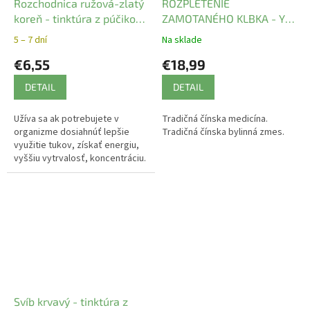
Rozchodnica ružová-zlatý
ROZPLETENIE
koreň - tinktúra z púčikov
ZAMOTANÉHO KLBKA - YI
P60
GUAN JIAN WAN mod. -
5 – 7 dní
Na sklade
TCM Herbs
€6,55
€18,99
DETAIL
DETAIL
Užíva sa ak potrebujete v
Tradičná čínska medicína.
organizme dosiahnúť lepšie
Tradičná čínska bylinná zmes.
využitie tukov, získať energiu,
vyššiu vytrvalosť, koncentráciu.
Svíb krvavý - tinktúra z