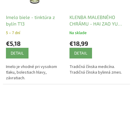
Imelo biele - tinktúra z
KLENBA MALEBNÉHO
bylín T13
CHRÁMU - HAI ZAO YU
WAN - TCM Herbs
5 – 7 dní
Na sklade
€5,18
€18,99
DETAIL
DETAIL
Imelo je vhodné pri vysokom
Tradičná čínska medicína.
tlaku, bolestiach hlavy,
Tradičná čínska bylinná zmes.
závratiach.