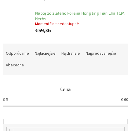
Nápoj zo zlatého koreňa Hong Jing Tian Cha TCM
Herbs
Momentálne nedostupné
€59,36
R
a
Odporúčame
Najlacnejšie
Najdrahšie
Najpredávanejšie
d
e
Abecedne
n
i
e
Cena
p
r
€
5
€
60
o
d
u
k
t