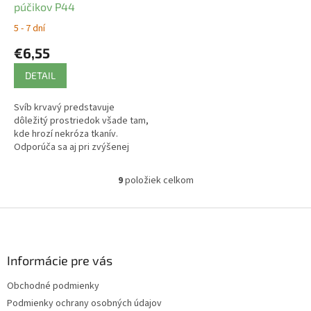
púčikov P44
5 - 7 dní
€6,55
DETAIL
Svíb krvavý predstavuje
dôležitý prostriedok všade tam,
kde hrozí nekróza tkanív.
Odporúča sa aj pri zvýšenej
činnosti štítnej žľazy,
problemoch so srdcom,
9
položiek celkom
O
nefróze.
v
l
Z
á
á
d
p
a
ä
Informácie pre vás
c
t
i
Obchodné podmienky
i
e
Podmienky ochrany osobných údajov
p
e