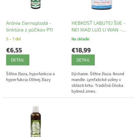
p
r
o
d
Arónia čiernoplodá -
HEBKOSŤ LABUTEJ ŠIJE -
u
tinktúra z púčikov P11
NEI XIAO LUO LI WAN -
k
TCM Herbs
5 – 7 dní
Na sklade
t
€6,55
€18,99
o
v
DETAIL
DETAIL
Štítna žlaza, hypofunkcia a
Dýchanie. Štítna žlaza. Nosné
hyperfukcia štítnej žlazy
mandle. Lymfatické uzliny v
oblasti krku. Tradičná čínska
bylinná zmes.