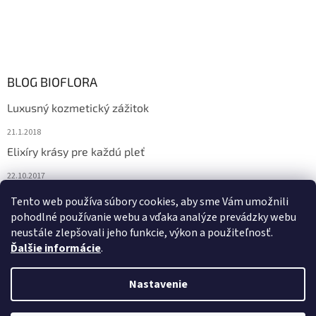
BLOG BIOFLORA
Luxusný kozmetický zážitok
21.1.2018
Elixíry krásy pre každú pleť
22.10.2017
Spoznajte prírodnú kozmetiku Sante
Tento web používa súbory cookies, aby sme Vám umožnili
pohodlné používanie webu a vďaka analýze prevádzky webu
10.10.2017
neustále zlepšovali jeho funkcie, výkon a použiteľnosť.
Ďalšie informácie
.
Vytvoril Shoptet
Nastavenie