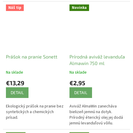
Vhodné pre alergikov a citlivú
pokožku.
Náš tip
Novinka
Prášok na pranie Sonett
Prírodná aviváž levanduľa
Almawin 750 ml
Na sklade
Na sklade
€13,29
€2,95
DETAIL
DETAIL
Ekologický prášok na pranie bez
Aviváž AlmaWin zanecháva
syntetických a chemických
bielizeň jemnú na dotyk.
prísad.
Prírodný éterický olej jej dodá
jemnú levanduľovú vôňu.