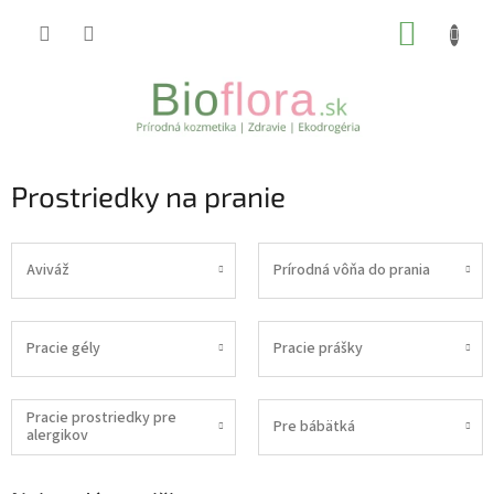
Prejsť
NÁKUP
na
obsah
KOŠÍK
Prostriedky na pranie
Aviváž
Prírodná vôňa do prania
Pracie gély
Pracie prášky
Pracie prostriedky pre
Pre bábätká
alergikov