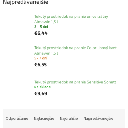
Najpredávanejšie
Tekutý prostriedok na pranie univerzálny
Almawin 1,5 l
3 – 5 dní
€6,44
Tekutý prostriedok na pranie Color lipový kvet
Almawin 1,5 l
5 - 7 dní
€6,55
Tekutý prostriedok na pranie Sensitive Sonett
Na sklade
€9,69
R
a
Odporúčame
Najlacnejšie
Najdrahšie
Najpredávanejšie
d