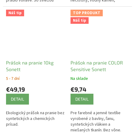
prádlo vôňavé. So sviežou
nečistoty, vodný kameň,
vôňou Verbeny.
mastnotu.
Náš tip
TOP PRODUKT
Náš tip
Prášok na pranie 10kg
Prášok na pranie COLOR
Sonett
Sensitive Sonett
5 - 7 dní
Na sklade
€49,19
€9,74
DETAIL
DETAIL
Ekologický prášok na pranie bez
Pre farebné a jemné textílie
syntetických a chemických
vyrobené z bavlny, ľanu,
prísad.
syntetických vlákien a
miešaných tkanín. Bez vône.