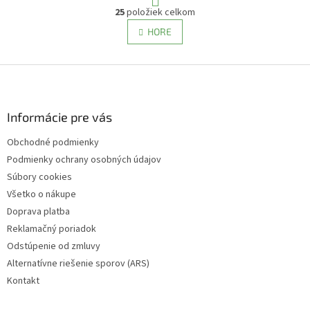
O
r
25
položiek celkom
v
á
l
HORE
n
á
k
d
o
v
Z
a
a
c
á
n
i
p
i
e
ä
Informácie pre vás
e
p
t
r
Obchodné podmienky
i
v
Podmienky ochrany osobných údajov
e
k
y
Súbory cookies
v
Všetko o nákupe
ý
Doprava platba
p
i
Reklamačný poriadok
s
Odstúpenie od zmluvy
u
Alternatívne riešenie sporov (ARS)
Kontakt