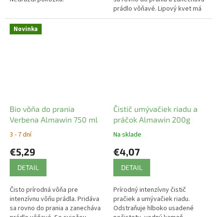
prádlo vôňavé. Lipový kvet má
upokojujúcu vôňu.
Novinka
Bio vôňa do prania
Čistič umývačiek riadu a
Verbena Almawin 750 ml
práčok Almawin 200g
3 - 7 dní
Na sklade
€5,29
€4,07
DETAIL
DETAIL
Čisto prírodná vôňa pre
Prírodný intenzívny čistič
intenzívnu vôňu prádla. Pridáva
pračiek a umývačiek riadu.
sa rovno do prania a zanecháva
Odstraňuje hlboko usadené