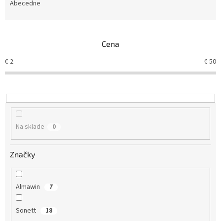
e
Abecedne
n
i
e
Cena
p
r
€
2
€
50
o
d
u
k
t
o
Na sklade
0
v
Značky
Almawin
7
Sonett
18