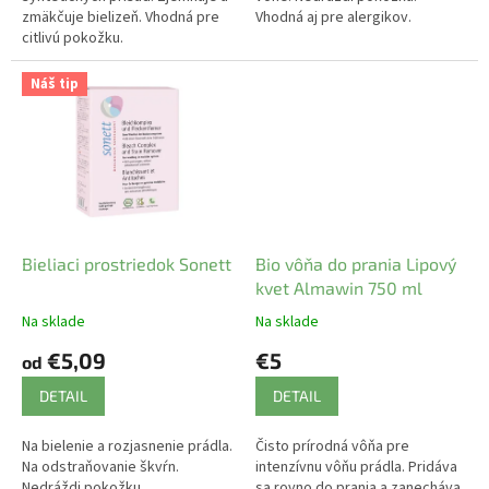
zmäkčuje bielizeň. Vhodná pre
Vhodná aj pre alergikov.
citlivú pokožku.
Náš tip
Bieliaci prostriedok Sonett
Bio vôňa do prania Lipový
kvet Almawin 750 ml
Na sklade
Na sklade
€5,09
€5
od
DETAIL
DETAIL
Na bielenie a rozjasnenie prádla.
Čisto prírodná vôňa pre
Na odstraňovanie škvŕn.
intenzívnu vôňu prádla. Pridáva
Nedráždi pokožku.
sa rovno do prania a zanecháva