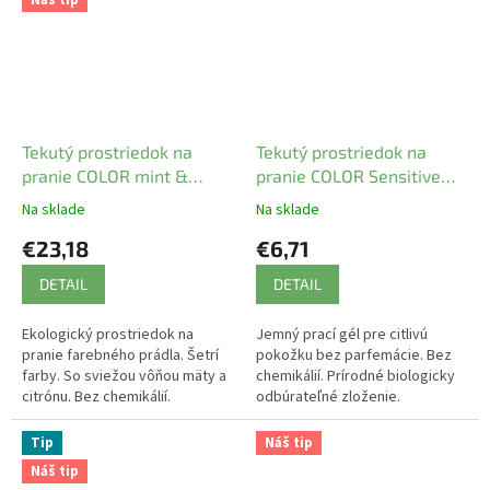
Tekutý prostriedok na
Tekutý prostriedok na
pranie COLOR mint &
pranie COLOR Sensitive
lemon Sonett 5l
Sonett
Na sklade
Na sklade
€23,18
€6,71
DETAIL
DETAIL
Ekologický prostriedok na
Jemný prací gél pre citlivú
pranie farebného prádla. Šetrí
pokožku bez parfemácie. Bez
farby. So sviežou vôňou mäty a
chemikálií. Prírodné biologicky
citrónu. Bez chemikálií.
odbúrateľné zloženie.
Tip
Náš tip
Náš tip