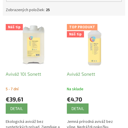
Zobrazených položiek:
25
V
Náš tip
TOP PRODUKT
ý
Náš tip
p
i
s
p
r
o
d
Aviváž 10l Sonett
Aviváž Sonett
u
k
5 - 7 dní
Na sklade
t
€39,61
€4,70
o
v
DETAIL
DETAIL
Ekologická aviváž bez
Jemná prírodná aviváž bez
syntetických prísad. Zjemňuje a
vône. Nedráždi pokožku.