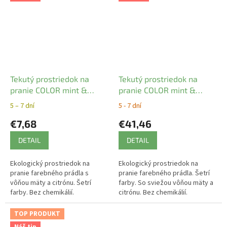
Tekutý prostriedok na
Tekutý prostriedok na
pranie COLOR mint &
pranie COLOR mint &
lemon Sonett
lemon Sonett 10l
5 – 7 dní
5 - 7 dní
€7,68
€41,46
DETAIL
DETAIL
Ekologický prostriedok na
Ekologický prostriedok na
pranie farebného prádla s
pranie farebného prádla. Šetrí
vôňou mäty a citrónu. Šetrí
farby. So sviežou vôňou mäty a
farby. Bez chemikálií.
citrónu. Bez chemikálií.
TOP PRODUKT
Náš tip