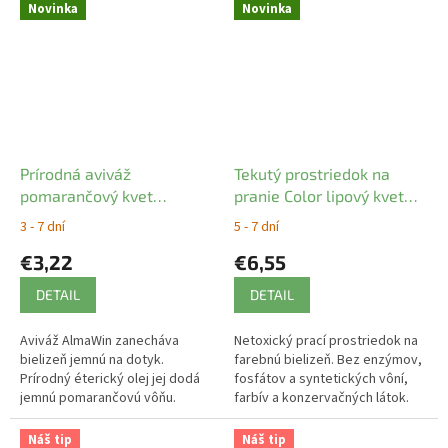
Novinka
Novinka
Prírodná aviváž
Tekutý prostriedok na
pomarančový kvet
pranie Color lipový kvet
Almawin 750 ml
Almawin 1,5 l
3 - 7 dní
5 - 7 dní
€3,22
€6,55
DETAIL
DETAIL
Aviváž AlmaWin zanecháva
Netoxický prací prostriedok na
bielizeň jemnú na dotyk.
farebnú bielizeň. Bez enzýmov,
Prírodný éterický olej jej dodá
fosfátov a syntetických vôní,
jemnú pomarančovú vôňu.
farbív a konzervačných látok.
Náš tip
Náš tip