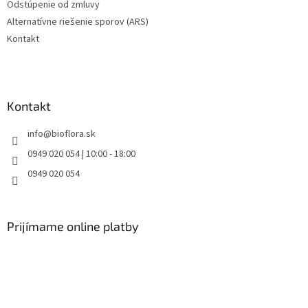
Odstúpenie od zmluvy
p
Alternatívne riešenie sporov (ARS)
i
s
Kontakt
u
Kontakt
info
@
bioflora.sk
0949 020 054 | 10:00 - 18:00
0949 020 054
Prijímame online platby