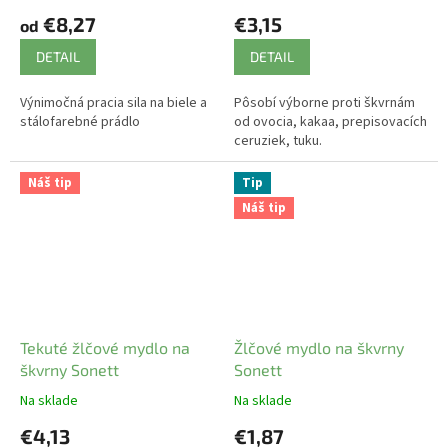
€8,27
€3,15
od
DETAIL
DETAIL
Výnimočná pracia sila na biele a
Pôsobí výborne proti škvrnám
stálofarebné prádlo
od ovocia, kakaa, prepisovacích
ceruziek, tuku.
Náš tip
Tip
Náš tip
Tekuté žlčové mydlo na
Žlčové mydlo na škvrny
škvrny Sonett
Sonett
Na sklade
Na sklade
€4,13
€1,87