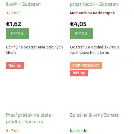
škvŕn - Sodasan
prostriedok - Sodasan
3 - 7 dní
Momentálne nedostupné
€1,62
€4,05
DETAIL
DETAIL
Učinný na odstránenie odolných
Odstraňuje odolné škvrny a
škvŕn
zachováva bielu farbu
Náš tip
TOP PRODUKT
Náš tip
Prací prášok na biele
Sprej na škvrny Sonett
prádlo - Sodasan
3 - 7 dní
Na sklade