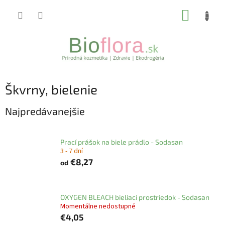
Prejsť
NÁKUP
na
obsah
KOŠÍK
Škvrny, bielenie
Najpredávanejšie
Prací prášok na biele prádlo - Sodasan
3 - 7 dní
€8,27
od
OXYGEN BLEACH bieliaci prostriedok - Sodasan
Momentálne nedostupné
€4,05