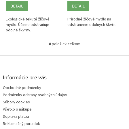
DETAIL
DETAIL
Ekologické tekuté žlčové
Prírodné žlčové mydlo na
mydlo. Účinne odstraňuje
odstránenie odolných škvŕn.
odolné škvrny.
8
položiek celkom
O
v
l
Z
á
á
d
p
a
ä
Informácie pre vás
c
t
i
Obchodné podmienky
i
e
Podmienky ochrany osobných údajov
p
e
r
Súbory cookies
v
Všetko o nákupe
k
Doprava platba
y
v
Reklamačný poriadok
ý