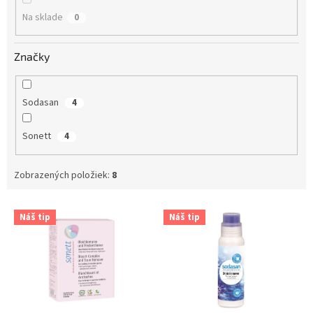
o
Na sklade
0
v
Značky
Sodasan
4
Sonett
4
Zobrazených položiek:
8
V
Náš tip
Náš tip
ý
p
i
s
p
r