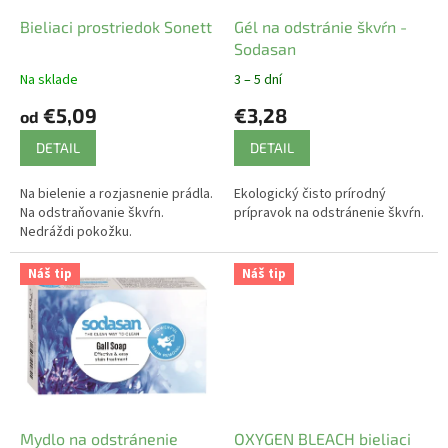
o
d
Bieliaci prostriedok Sonett
Gél na odstránie škvŕn -
u
Sodasan
k
Na sklade
3 – 5 dní
t
€5,09
€3,28
o
od
v
DETAIL
DETAIL
Na bielenie a rozjasnenie prádla.
Ekologický čisto prírodný
Na odstraňovanie škvŕn.
prípravok na odstránenie škvŕn.
Nedráždi pokožku.
Náš tip
Náš tip
Mydlo na odstránenie
OXYGEN BLEACH bieliaci