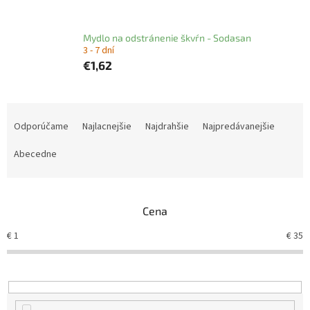
Mydlo na odstránenie škvŕn - Sodasan
3 - 7 dní
€1,62
R
a
Odporúčame
Najlacnejšie
Najdrahšie
Najpredávanejšie
d
e
Abecedne
n
i
e
Cena
p
r
€
1
€
35
o
d
u
k
t