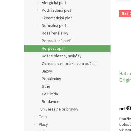
Alergická pleť
V
Podráždená pleť
Náš t
ý
Ekzematická pleť
p
Normálna pleť
i
Rozšírené žilky
s
Popraskaná pleť
p
r
Herpes, opar
o
Kožné plesne, mykózy
d
Ochrana v nepriaznivom počasí
u
Jazvy
Balza
k
Popáleniny
Origi
t
Strie
o
v
Celulitída
Bradavice
€
od
Univerzálne prípravky
Telo
Použív
Vlasy
bolest
víruso