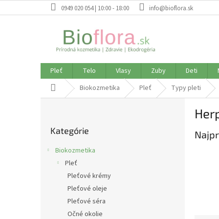
Prejsť
0949 020 054 | 10:00 - 18:00
info@bioflora.sk
na
obsah
Pleť
Telo
Vlasy
Zuby
Deti
Domov
Biokozmetika
Pleť
Typy pleti
B
Herp
o
Preskočiť
č
Kategórie
kategórie
Najpr
n
ý
Biokozmetika
p
Pleť
a
Pleťové krémy
n
e
Pleťové oleje
l
Pleťové séra
Očné okolie