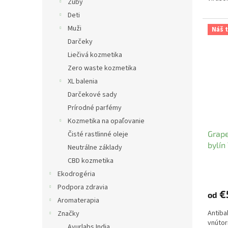
Zuby
Deti
Muži
Náš t
Darčeky
Liečivá kozmetika
Zero waste kozmetika
XL balenia
Darčekové sady
Prírodné parfémy
Kozmetika na opaľovanie
Grape
Čisté rastlinné oleje
bylín 
Neutrálne základy
CBD kozmetika
Ekodrogéria
Podpora zdravia
€
od
Aromaterapia
Antiba
Značky
vnútor
Ayurlabs India