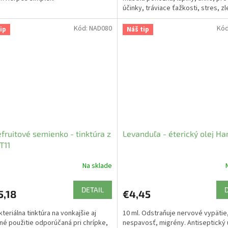
účinky, tráviace ťažkosti, stres, z
koncentrácie
Kód:
NAD080
Kó
ip
Náš tip
fruitové semienko - tinktúra z
Levanduľa - éterický olej Ha
T11
Na sklade
DETAIL
5,18
€4,45
kteriálna tinktúra na vonkajšie aj
10 ml. Odstraňuje nervové vypätie,
né použitie odporúčaná pri chrípke,
nespavosť, migrény. Antiseptický 