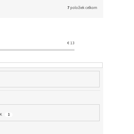
7
položiek celkom
€
13
OK
1