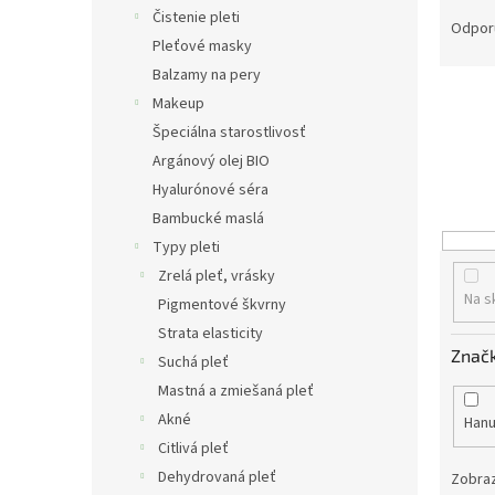
R
Čistenie pleti
a
Odpor
Pleťové masky
d
e
Balzamy na pery
n
Makeup
i
Špeciálna starostlivosť
e
Argánový olej BIO
p
Hyalurónové séra
r
Bambucké maslá
o
d
Typy pleti
u
Zrelá pleť, vrásky
k
Na s
Pigmentové škvrny
t
Strata elasticity
o
Znač
Suchá pleť
v
Mastná a zmiešaná pleť
Akné
Han
Citlivá pleť
Dehydrovaná pleť
Zobraz