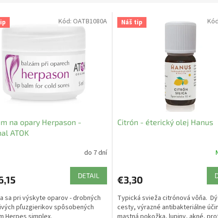
Kód:
OATB1080A
Kó
ip
Náš tip
m na opary Herpason -
Citrón - éterický olej Hanus
nal ATOK
do 7 dní
DETAIL
6,15
€3,30
a sa pri výskyte oparov - drobných
Typická svieža citrónová vôňa. D
ivých pľuzgierikov spôsobených
cesty, výrazné antibakteriálne úči
m Herpes simplex.
mastná pokožka, lupiny, akné, pro