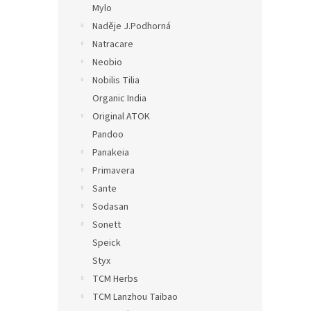
Mylo
Naděje J.Podhorná
Natracare
Neobio
Nobilis Tilia
Organic India
Original ATOK
Pandoo
Panakeia
Primavera
Sante
Sodasan
Sonett
Speick
Styx
TCM Herbs
TCM Lanzhou Taibao