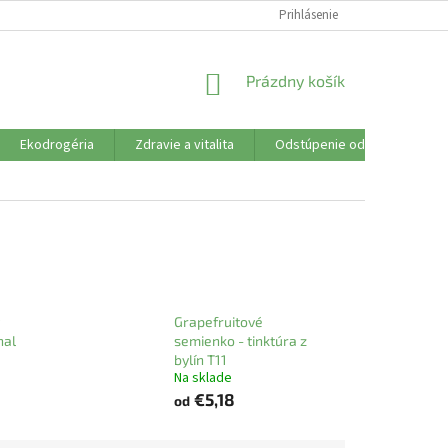
SÚBORY COOKIES
VŠETKO O NÁKUPE
Prihlásenie
DOPRAVA PLATBA
R
NÁKUPNÝ
Prázdny košík
KOŠÍK
Ekodrogéria
Zdravie a vitalita
Odstúpenie od zmluvy
Grapefruitové
nal
semienko - tinktúra z
bylín T11
Na sklade
€5,18
od