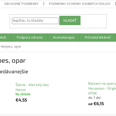
OBCHODNÉ PODMIENKY
PODMIENKY OCHRANY OSOBNÝCH ÚDAJOV
HĽADAŤ
Muži
Podpora zdravia
Aromaterapia
Prírodná lekáreň
Herpes, opar
es, opar
edávanejšie
Balzam na opary
Šalvia - éterický olej
Herpason - Origi
Hanus
ATOK
Na sklade
do 7 dní
€4,55
€6,15
od