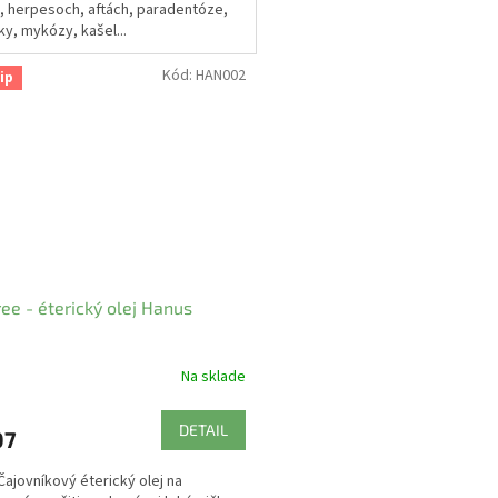
, herpesoch, aftách, paradentóze,
ky, mykózy, kašel...
Kód:
HAN002
ip
ree - éterický olej Hanus
Na sklade
DETAIL
07
 Čajovníkový éterický olej na