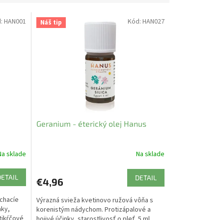
d:
HAN001
Kód:
HAN027
Náš tip
Geranium - éterický olej Hanus
Na sklade
Na sklade
DETAIL
DETAIL
€4,96
ýchacíe
Výrazná svieža kvetinovo ružová vôňa s
nky,
korenistým nádychom. Protizápalové a
tikŕčové
hojivé účinky, starostlivosť o pleť. 5 ml.