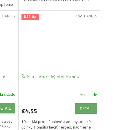
lepšenie
d:
HAN007
Kód:
HAN015
Náš tip
nus
Šalvia - éterický olej Hanus
Na sklade
Na sklade
DETAIL
DETAIL
€4,55
 stres,
10 ml. Má protizápalové a antimykotické
účinok.
účinky. Pomáha liečiť herpes, nadmerné