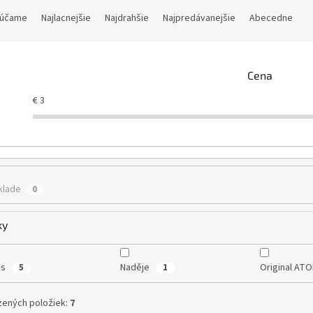
účame
Najlacnejšie
Najdrahšie
Najpredávanejšie
Abecedne
Cena
€
3
klade
0
ky
us
Naděje
Original AT
5
1
ených položiek:
7