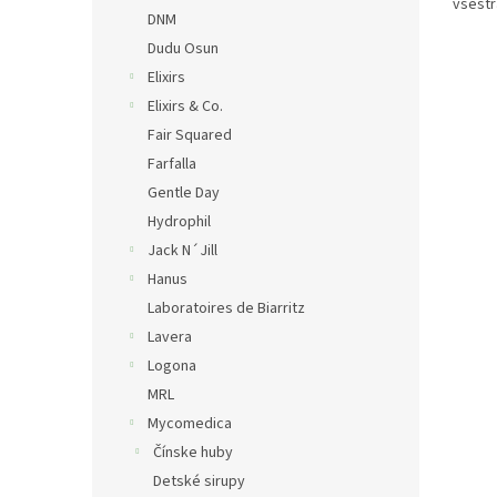
všestr
DNM
Dudu Osun
Elixirs
Elixirs & Co.
Fair Squared
Farfalla
Gentle Day
Hydrophil
Jack N´Jill
Hanus
Laboratoires de Biarritz
Lavera
Logona
MRL
Mycomedica
Čínske huby
Detské sirupy