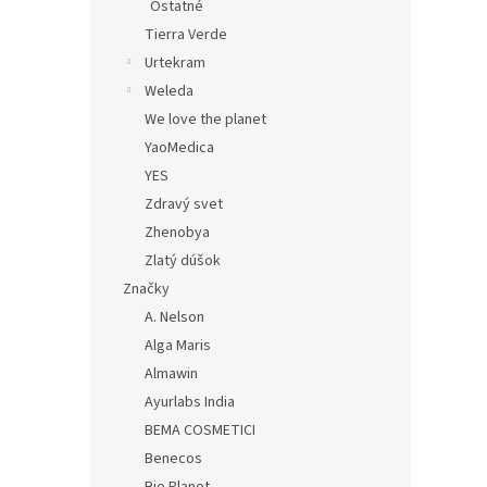
Ostatné
Tierra Verde
Urtekram
Weleda
We love the planet
YaoMedica
YES
Zdravý svet
Zhenobya
Zlatý dúšok
Značky
A. Nelson
Alga Maris
Almawin
Ayurlabs India
BEMA COSMETICI
Benecos