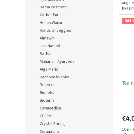
angíne
Bema cosmetici
kvasin
Cattier Paris
Náš t
Henan Wanxi
Hands of veggies
Almawin
Link Natural
Sattva
Maharishi Ayurveda
Alga Maris
Bachove kvapky
Tea t
Benecos
Biosolis
Bioturm
CareMedica
CD Vet
€4,
Crystal Spring
10 ml.
Curanatura