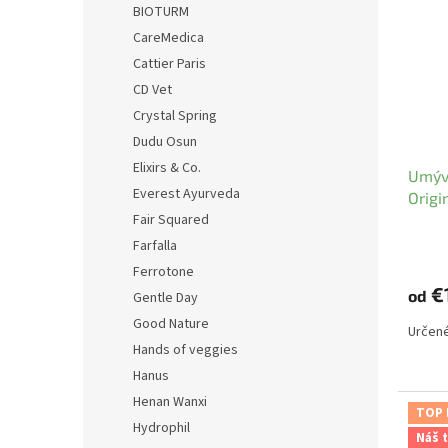
BIOTURM
CareMedica
Cattier Paris
CD Vet
Crystal Spring
Dudu Osun
Elixirs & Co.
Umýva
Everest Ayurveda
Origi
Fair Squared
Farfalla
Ferrotone
€
od
Gentle Day
Good Nature
Určené
Hands of veggies
Hanus
Henan Wanxi
TOP
Hydrophil
Náš t