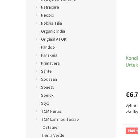
p
Natracare
i
Neobio
s
Nobilis Tilia
p
r
Organic India
o
Original ATOK
d
Pandoo
u
Panakeia
Kondi
k
Primavera
Urte
t
Sante
o
v
Sodasan
Sonett
€6,
Speick
Styx
Výborn
TCM Herbs
všetky
TCM Lanzhou Taibao
Ostatné
Náš t
Tierra Verde