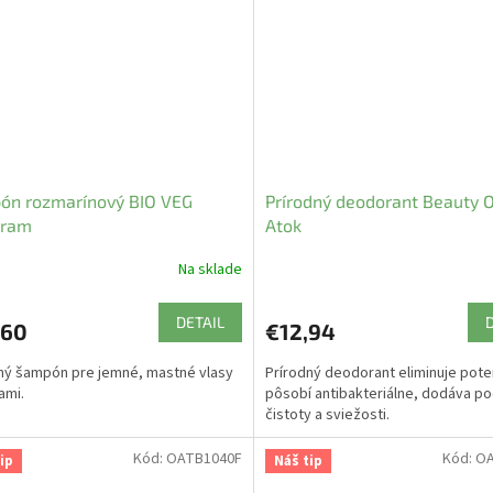
ón rozmarínový BIO VEG
Prírodný deodorant Beauty O
kram
Atok
Na sklade
DETAIL
,60
€12,94
ný šampón pre jemné, mastné vlasy
Prírodný deodorant eliminuje pote
ami.
pôsobí antibakteriálne, dodáva po
čistoty a sviežosti.
Kód:
OATB1040F
Kód:
OA
ip
Náš tip