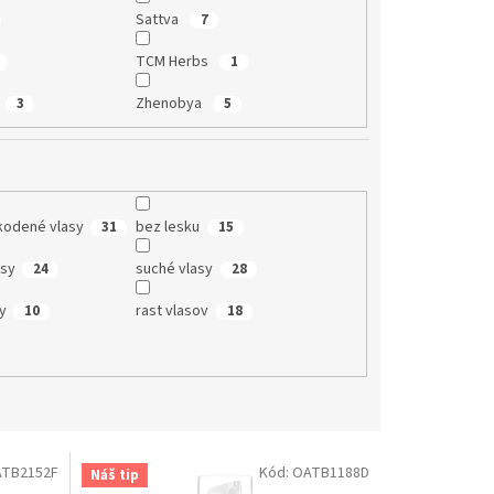
Sattva
7
TCM Herbs
1
Zhenobya
3
5
kodené vlasy
bez lesku
31
15
asy
suché vlasy
24
28
y
rast vlasov
10
18
TB2152F
Kód:
OATB1188D
Náš tip