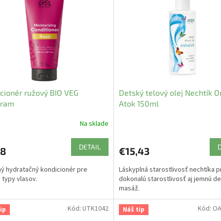
cionér ružový BIO VEG
Detský telový olej Nechtík O
kram
Atok 150ml
Na sklade
DETAIL
78
€15,43
ý hydratačný kondicionér pre
Láskyplná starostlivosť nechtíka p
 typy vlasov.
dokonalú starostlivosť aj jemnú d
masáž.
Kód:
UTK1042
Kód:
OA
ip
Náš tip