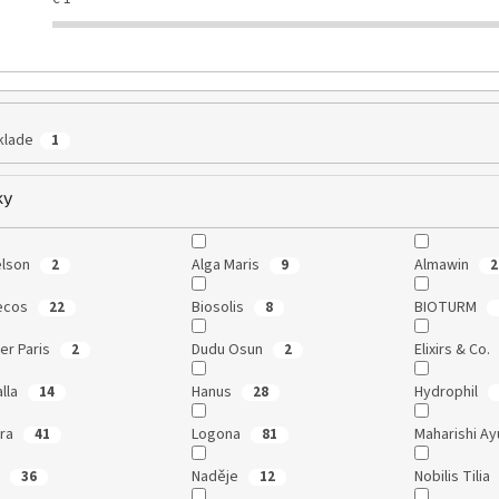
klade
1
ky
elson
Alga Maris
Almawin
2
9
2
ecos
Biosolis
BIOTURM
22
8
ier Paris
Dudu Osun
Elixirs & Co.
2
2
alla
Hanus
Hydrophil
14
28
era
Logona
Maharishi A
41
81
o
Naděje
Nobilis Tilia
36
12