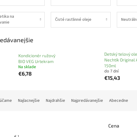
tika na
Čisté rastlinné oleje
Neutráln
vanie
edávanejšie
Detský telový ole
Kondicionér ružový
Nechtík Original 
BIO VEG Urtekram
150ml
Na sklade
do 7 dní
€6,78
€15,43
účame
Najlacnejšie
Najdrahšie
Najpredávanejšie
Abecedne
Cena
€
1