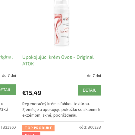
riginal
Upokojujúci krém Ovos - Original
ATOK
do 7 dní
do 7 dní
DETAIL
DETAIL
€15,49
re
Regeneračný krém s ľahkou textúrou.
etskú
Zjemňuje a upokojuje pokožku so sklonmi k
ekzémom, akné, podráždeniu.
TB2186D
Kód:
B0023B
TOP PRODUKT