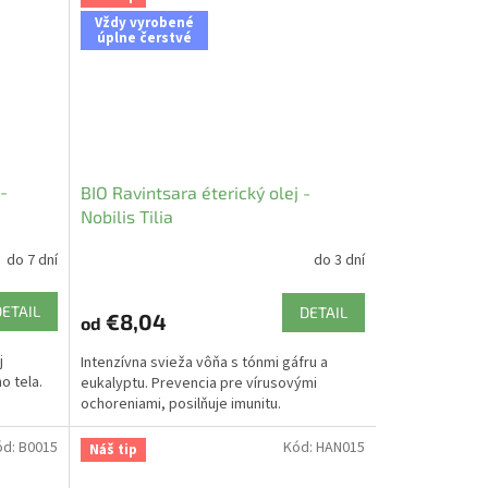
Vždy vyrobené
úplne čerstvé
-
BIO Ravintsara éterický olej -
Nobilis Tilia
do 7 dní
do 3 dní
DETAIL
DETAIL
€8,04
od
j
Intenzívna svieža vôňa s tónmi gáfru a
o tela.
eukalyptu. Prevencia pre vírusovými
ochoreniami, posilňuje imunitu.
ód:
B0015
Kód:
HAN015
Náš tip