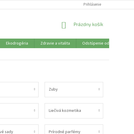
SÚBORY COOKIES
VŠETKO O NÁKUPE
Prihlásenie
DOPRAVA PLATBA
R
NÁKUPNÝ
Prázdny košík
KOŠÍK
Ekodrogéria
Zdravie a vitalita
Odstúpenie od zmluvy
Zuby
Liečivá kozmetika
vé sady
Prírodné parfémy