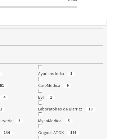
Ayurlabs India
1
CareMedica
61
9
ESI
4
1
Laboratoires de Biarritz
1
13
yurveda
MycoMedica
3
5
Original ATOK
244
191