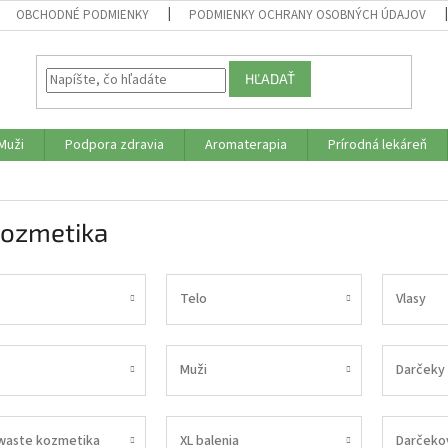
OBCHODNÉ PODMIENKY
PODMIENKY OCHRANY OSOBNÝCH ÚDAJOV
HĽADAŤ
Muži
Podpora zdravia
Aromaterapia
Prírodná lekáreň
kozmetika
Telo
Vlasy
Muži
Darčeky
waste kozmetika
XL balenia
Darčeko