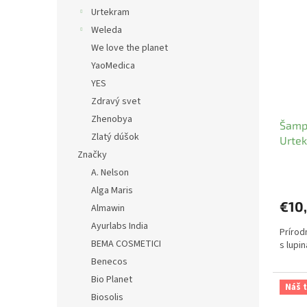
Urtekram
Weleda
We love the planet
YaoMedica
YES
Zdravý svet
Zhenobya
Šamp
Zlatý dúšok
Urte
Značky
A. Nelson
Alga Maris
€10
Almawin
Ayurlabs India
Prírod
BEMA COSMETICI
s lupin
Benecos
Bio Planet
Náš t
Biosolis