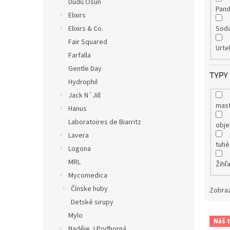
Dudu Osun
Pan
Elixirs
Elixirs & Co.
Sod
Fair Squared
Urt
Farfalla
Gentle Day
TYPY
Hydrophil
Jack N´Jill
mast
Hanus
Laboratoires de Biarritz
obje
Lavera
tuh
Logona
MRL
Žihľ
Mycomedica
Čínske huby
Zobraz
Detské sirupy
V
Mylo
Náš t
ý
Naděje J.Podhorná