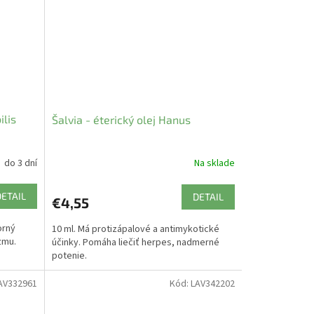
ilis
Šalvia - éterický olej Hanus
do 3 dní
Na sklade
DETAIL
DETAIL
€4,55
orný
10 ml. Má protizápalové a antimykotické
zmu.
účinky. Pomáha liečiť herpes, nadmerné
potenie.
AV332961
Kód:
LAV342202