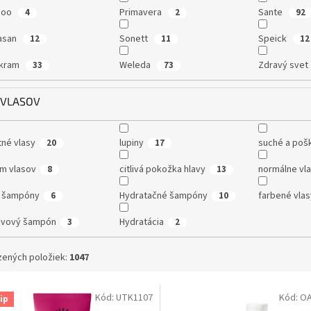
doo
Primavera
Sante
4
2
92
asan
Sonett
Speick
12
11
12
ekram
Weleda
Zdravý svet
33
73
 VLASOV
né vlasy
lupiny
suché a poš
20
17
m vlasov
citlivá pokožka hlavy
normálne vl
8
13
é šampóny
Hydratačné šampóny
farbené vlas
6
10
avový šampón
Hydratácia
3
2
ených položiek:
1047
Kód:
UTK1107
Kód:
OA
ip