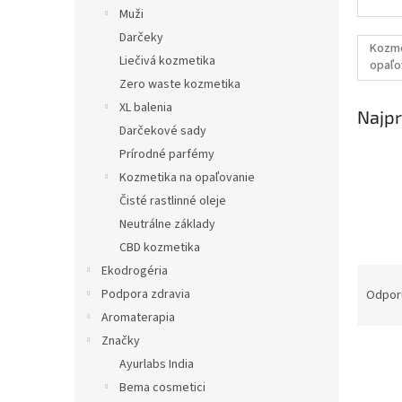
Muži
Darčeky
Kozme
Liečivá kozmetika
opaľo
Zero waste kozmetika
XL balenia
Najpr
Darčekové sady
Prírodné parfémy
Kozmetika na opaľovanie
Čisté rastlinné oleje
Neutrálne základy
CBD kozmetika
Ekodrogéria
R
a
Podpora zdravia
Odpor
d
Aromaterapia
e
Značky
n
Ayurlabs India
i
Bema cosmetici
e