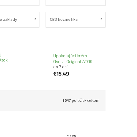
e základy
CBD kozmetika
j
Upokojujúci krém
Atok
Ovos - Original ATOK
do 7 dní
€15,49
1047
položiek celkom
€
105