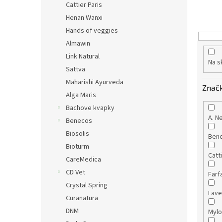
p
Cattier Paris
r
Henan Wanxi
o
Hands of veggies
d
Almawin
u
Link Natural
k
Na s
Sattva
t
o
Maharishi Ayurveda
Znač
v
Alga Maris
Bachove kvapky
A. N
Benecos
Biosolis
Ben
Bioturm
Catt
CareMedica
CD Vet
Farf
Crystal Spring
Lav
Curanatura
DNM
Myl