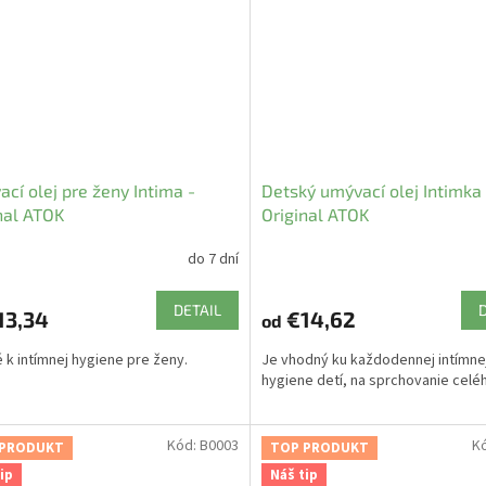
cí olej pre ženy Intima -
Detský umývací olej Intimka 
nal ATOK
Original ATOK
do 7 dní
DETAIL
13,34
€14,62
od
 k intímnej hygiene pre ženy.
Je vhodný ku každodennej intímne
hygiene detí, na sprchovanie celéh
Kód:
B0003
K
 PRODUKT
TOP PRODUKT
ip
Náš tip