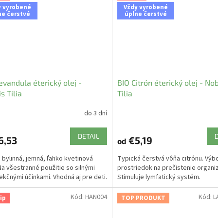
y vyrobené
Vždy vyrobené
ne čerstvé
úplne čerstvé
evandula éterický olej -
BIO Citrón éterický olej - Nob
s Tilia
Tilia
do 3 dní
DETAIL
6,53
€5,19
od
 bylinná, jemná, ľahko kvetinová
Typická čerstvá vôňa citrónu. Výb
Na všestranné použitie so silnými
prostriedok na prečistenie organi
ekčnými účinkami. Vhodná aj pre deti.
Stimuluje lymfatický systém.
Kód:
HAN004
Kód:
L
ip
TOP PRODUKT