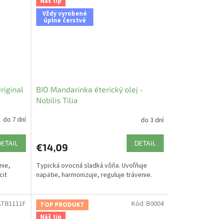
Náš tip
Vždy vyrobené
úplne čerstvé
riginal
BIO Mandarinka éterický olej -
Nobilis Tilia
do 7 dní
do 3 dní
DETAIL
DETAIL
€14,09
nie,
Typická ovocná sladká vôňa. Uvoľňuje
cit
napätie, harmonizuje, reguluje trávenie.
TB1111F
Kód:
B0004
TOP PRODUKT
Náš tip