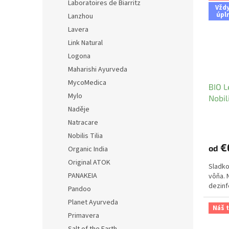
Laboratoires de Biarritz
Vžd
úpl
Lanzhou
Lavera
Link Natural
Logona
Maharishi Ayurveda
MycoMedica
BIO L
Mylo
Nobili
Naděje
Natracare
Nobilis Tilia
€
od
Organic India
Original ATOK
Sladko
PANAKEIA
vôňa. 
dezinf
Pandoo
Planet Ayurveda
Náš t
Primavera