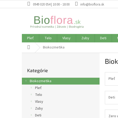
Prejsť
0949 020 054 | 10:00 - 18:00
info@bioflora.sk
na
obsah
Pleť
Telo
Vlasy
Zuby
Deti
Domov
Biokozmetika
B
Bio
o
Preskočiť
č
Kategórie
kategórie
n
ý
Pleť
Biokozmetika
p
Pleť
a
Telo
n
Deti
e
Vlasy
l
Zuby
Deti
Zero 