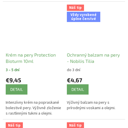
Náš tip
Vždy vyrobené
úplne čerstvé
Krém na pery Protection
Ochranný balzam na pery
Bioturm 10ml
- Nobilis Tilia
3 – 5 dní
do 3 dní
€9,45
€4,67
DETAIL
DETAIL
Intenzívny krém na popraskané
Výživný balzam na pery s
bolestivé pery. Výživné zloženie
prírodnými voskami a olejmi.
s rastlinnými tukmi a olejmi.
Náš tip
Náš tip