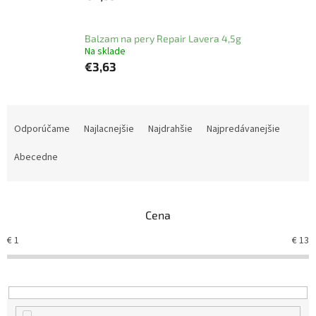
Balzam na pery Repair Lavera 4,5g
Na sklade
€3,63
R
a
Odporúčame
Najlacnejšie
Najdrahšie
Najpredávanejšie
d
e
Abecedne
n
i
e
Cena
p
r
€
1
€
13
o
d
u
k
t