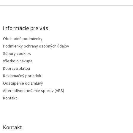
v
l
Z
á
á
d
p
a
ä
Informácie pre vás
c
t
i
Obchodné podmienky
i
e
Podmienky ochrany osobných údajov
p
e
r
Súbory cookies
v
Všetko o nákupe
k
Doprava platba
y
v
Reklamačný poriadok
ý
Odstúpenie od zmluvy
p
Alternatívne riešenie sporov (ARS)
i
s
Kontakt
u
Kontakt