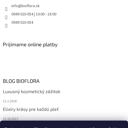
info
@
bioflora.sk
0949 020 054 | 10:00 - 18:00
0949 020 054
Prijímame online platby
BLOG BIOFLORA
Luxusný kozmetický zážitok
21.1.2018
Elixíry krásy pre každú pleť
22.10.2017
Spoznajte prírodnú kozmetiku Sante