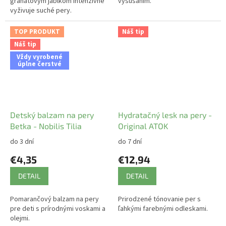
granátovým jablkom intenzívne
vysúšaním.
vyživuje suché pery.
TOP PRODUKT
Náš tip
Náš tip
Vždy vyrobené
úplne čerstvé
Detský balzam na pery
Hydratačný lesk na pery -
Betka - Nobilis Tilia
Original ATOK
do 3 dní
do 7 dní
€4,35
€12,94
DETAIL
DETAIL
Pomarančový balzam na pery
Prirodzené tónovanie per s
pre deti s prírodnými voskami a
ľahkými farebnými odleskami.
olejmi.