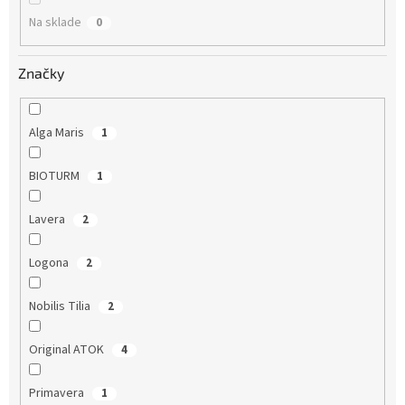
o
Na sklade
0
v
Značky
Alga Maris
1
BIOTURM
1
Lavera
2
Logona
2
Nobilis Tilia
2
Original ATOK
4
Primavera
1