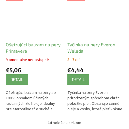
Ošetrujúci balzam na pery
Tyčinka na pery Everon
Primavera
Weleda
Momentálne nedostupné
3 - 7 dní
€5,06
€4,44
DETAIL
DETAIL
Ošetrujúci balzam na pery so
Tyčinka na pery Everon
100% obsahom účinných
prirodzeným spôsobom chráni
rastlinných zložiek je ideálny
pokožku pier. Obsahuje cenné
pre starostlivosť o suché a
oleje a vosky, ktoré pleť krásne
popraskané pery, ktoré chráni a
zvláčňujú.
vyživuje.
14
položiek celkom
O