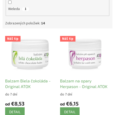
Weleda
1
Zobrazených položiek:
14
V
Náš tip
Náš tip
ý
p
i
s
p
r
o
d
Balzam Biela čokoláda -
Balzam na opary
u
Original ATOK
Herpason - Original ATOK
k
do 7 dní
do 7 dní
t
€8,53
€6,15
o
od
od
v
DETAIL
DETAIL