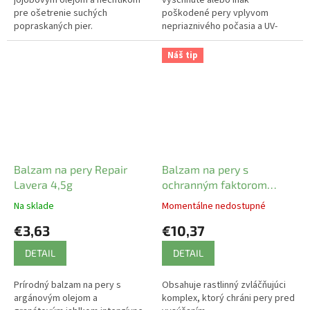
jojobovým olejom a nechtíkom
vyschnuté alebo inak
pre ošetrenie suchých
poškodené pery vplyvom
popraskaných pier.
nepriaznivého počasia a UV-
žiarenia.
Náš tip
Balzam na pery Repair
Balzam na pery s
Lavera 4,5g
ochranným faktorom
SPF30 - Alga Maris
Na sklade
Momentálne nedostupné
€3,63
€10,37
DETAIL
DETAIL
Prírodný balzam na pery s
Obsahuje rastlinný zvláčňujúci
argánovým olejom a
komplex, ktorý chráni pery pred