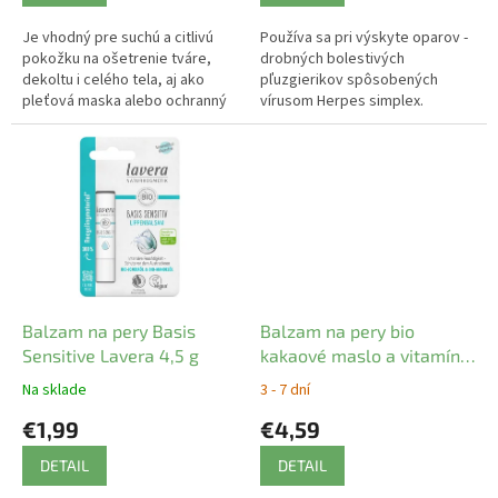
Je vhodný pre suchú a citlivú
Používa sa pri výskyte oparov -
pokožku na ošetrenie tváre,
drobných bolestivých
dekoltu i celého tela, aj ako
pľuzgierikov spôsobených
pleťová maska ​​alebo ochranný
vírusom Herpes simplex.
balzam na pery.
Balzam na pery Basis
Balzam na pery bio
Sensitive Lavera 4,5 g
kakaové maslo a vitamín E
Logona
Na sklade
3 - 7 dní
€1,99
€4,59
DETAIL
DETAIL