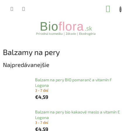
Prejsť
NÁKUP
na
obsah
KOŠÍK
Balzamy na pery
Najpredávanejšie
Balzam na pery BIO pomaranč a vitamín F
Logona
3 - 7 dní
€4,59
Balzam na pery bio kakaové maslo a vitamín E
Logona
3 - 7 dní
€4,59