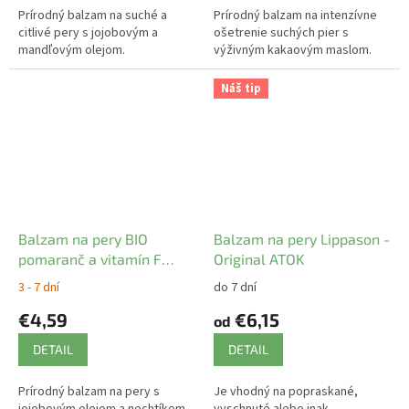
Prírodný balzam na suché a
Prírodný balzam na intenzívne
citlivé pery s jojobovým a
ošetrenie suchých pier s
mandľovým olejom.
výživným kakaovým maslom.
Náš tip
Balzam na pery BIO
Balzam na pery Lippason -
pomaranč a vitamín F
Original ATOK
Logona
3 - 7 dní
do 7 dní
€4,59
€6,15
od
DETAIL
DETAIL
Prírodný balzam na pery s
Je vhodný na popraskané,