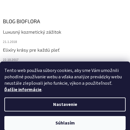
BLOG BIOFLORA
Luxusný kozmetický zážitok
21.1.2018
Elixíry krásy pre každú pleť
22.10.2017
Spoznajte prírodnú kozmetiku Sante
Tento web používa súbory cookies, aby sme Vám umožnili
pohodlné používanie webu a vďaka analýze prevádzky webu
10.10.2017
neustále zlepšovali jeho funkcie, výkon a použiteľnosť.
Ďalšie informácie
.
Vytvoril Shoptet
Nastavenie
Copyright 2026
Bioflora.sk
. Všetky práva vyhradené.
Upraviť
Súhlasím
nastavenie cookies