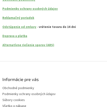
Podmienky ochrany osobných údajov
Reklamačný poriadok
-
Odstúpenie od zmluvy
vrátenie tovaru do 14 dni
Doprava a platba
Alternatívne riešenie sporov (ARS)
Z
á
p
ä
Informácie pre vás
t
Obchodné podmienky
i
Podmienky ochrany osobných údajov
e
Súbory cookies
Všetko o nákupe