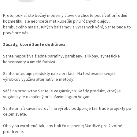
Preto, pokiaľ ste bežný moderný človek a chcete používať prírodnú
kozmetiku, ale nechcete mať kúpeľňu plnú rôznych olejov,
bambuckého masla, tuhých balzamov a výrazných vôní, Sante bude to
pravé pre vás.
Zásady, ktoré Sante dodržiava:
Sante nepoužíva žiadne parafíny, parabény, silikóny, syntetické
konzervanty a umelé farbivá.
Sante netestuje produkty na zvieratách. Na testovanie svojich
výrobkov využíva alternatívne metódy.
Väčšina produktov Sante je vegánskych. Každý produkt, ktorý je
vegánsky je označený príslušným logom Vegan.
Sante pri získavaní súrovín na výrobu podporuje fair trade projekty po
celom svete.
Obaly sú vyrobené tak, aby boli čo najmenej škodlivé pre životné
prostredie.