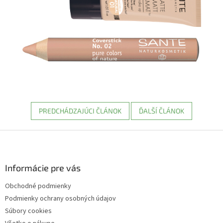
PREDCHÁDZAJÚCI ČLÁNOK
ĎALŠÍ ČLÁNOK
Z
á
p
ä
Informácie pre vás
t
Obchodné podmienky
i
Podmienky ochrany osobných údajov
e
Súbory cookies