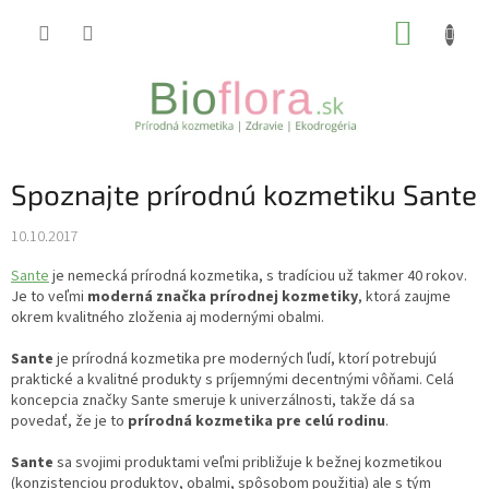
Prejsť
NÁKUP
na
obsah
KOŠÍK
Spoznajte prírodnú kozmetiku Sante
10.10.2017
Sante
je nemecká prírodná kozmetika, s tradíciou už takmer 40 rokov.
Je to veľmi
moderná značka prírodnej kozmetiky
, ktorá zaujme
okrem kvalitného zloženia aj modernými obalmi.
Sante
je prírodná kozmetika pre moderných ľudí, ktorí potrebujú
praktické a kvalitné produkty s príjemnými decentnými vôňami. Celá
koncepcia značky Sante smeruje k univerzálnosti, takže dá sa
povedať, že je to
prírodná kozmetika pre celú rodinu
.
Sante
sa svojimi produktami veľmi približuje k bežnej kozmetikou
(konzistenciou produktov, obalmi, spôsobom použitia) ale s tým