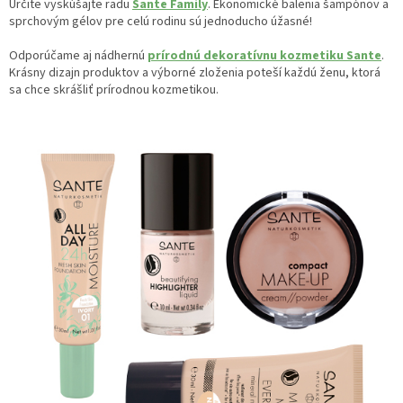
Určite vyskúšajte radu
Sante Family
. Ekonomické balenia šampónov a
sprchovým gélov pre celú rodinu sú jednoducho úžasné!
Odporúčame aj nádhernú
prírodnú dekoratívnu kozmetiku Sante
.
Krásny dizajn produktov a výborné zloženia poteší každú ženu, ktorá
sa chce skrášliť prírodnou kozmetikou.