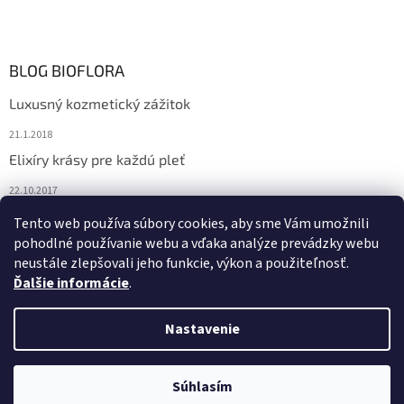
BLOG BIOFLORA
Luxusný kozmetický zážitok
21.1.2018
Elixíry krásy pre každú pleť
22.10.2017
Spoznajte prírodnú kozmetiku Sante
Tento web používa súbory cookies, aby sme Vám umožnili
pohodlné používanie webu a vďaka analýze prevádzky webu
10.10.2017
neustále zlepšovali jeho funkcie, výkon a použiteľnosť.
Ďalšie informácie
.
Vytvoril Shoptet
Nastavenie
Copyright 2026
Bioflora.sk
. Všetky práva vyhradené.
Upraviť
Súhlasím
nastavenie cookies