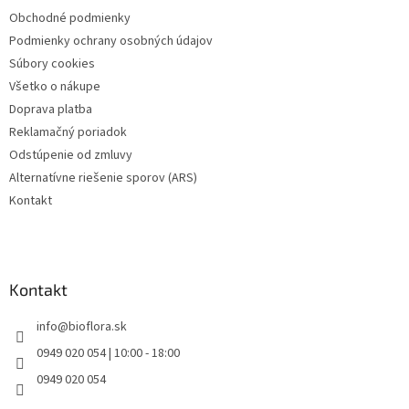
t
Obchodné podmienky
i
Podmienky ochrany osobných údajov
e
Súbory cookies
Všetko o nákupe
Doprava platba
Reklamačný poriadok
Odstúpenie od zmluvy
Alternatívne riešenie sporov (ARS)
Kontakt
Kontakt
info
@
bioflora.sk
0949 020 054 | 10:00 - 18:00
0949 020 054