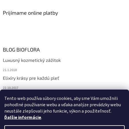
Prijímame online platby
BLOG BIOFLORA
Luxusný kozmetický zážitok
21.1.2018
Elixíry krásy pre každú pleť
22.10.2017
Spoznajte prírodnú kozmetiku Sante
Tento web používa súbory cookies, aby sme Vám umožnili
pohodlné používanie webu a vďaka analýze prevádzky webu
10.10.2017
neustále zlepšovali jeho funkcie, výkon a použiteľnosť.
Ďalšie informácie
.
Vytvoril Shoptet