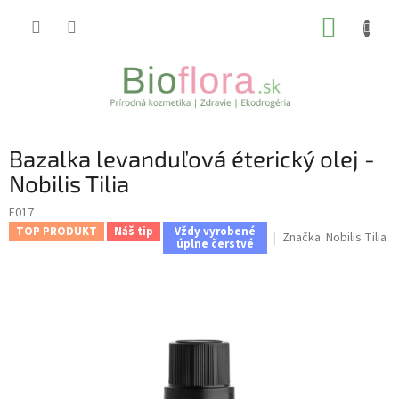
Prejsť
NÁKUP
na
obsah
KOŠÍK
Bazalka levanduľová éterický olej -
Nobilis Tilia
E017
TOP PRODUKT
Náš tip
Vždy vyrobené
Značka:
Nobilis Tilia
úplne čerstvé