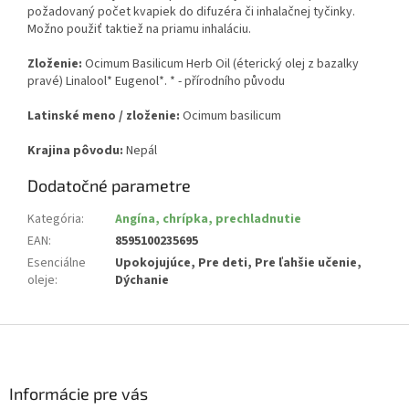
požadovaný počet kvapiek do difuzéra či inhalačnej tyčinky.
Možno použiť taktiež na priamu inhaláciu.
Zloženie:
Ocimum Basilicum Herb Oil (éterický olej z bazalky
pravé) Linalool* Eugenol*. * - přírodního původu
Latinské meno / zloženie:
Ocimum basilicum
Krajina pôvodu:
Nepál
Dodatočné parametre
Kategória
:
Angína, chrípka, prechladnutie
EAN
:
8595100235695
Esenciálne
Upokojujúce, Pre deti, Pre ľahšie učenie,
oleje
:
Dýchanie
Z
á
p
ä
Informácie pre vás