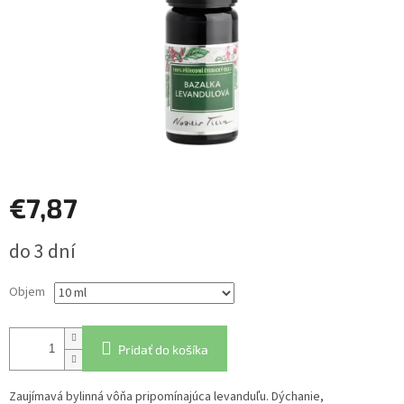
€7,87
Jednotková
do 3 dní
cena:
Objem
Pridať do košíka
Zaujímavá bylinná vôňa pripomínajúca levanduľu. Dýchanie,