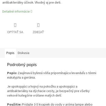
antibakteriálny účinok. Vhodný aj pre deti.
Detailné informácie
OPÝTAŤ SA
ZDIEĽAŤ
Popis
Diskusia
Podrobný popis
Popis:
Zaujímavá bylinná vôňa pripomínajúca levanduľu s tónmi
eukalyptu a geránia.
Je upokojujúci a hojivý na pokožku a upokojujúci a
antibakteriálny na dýchacie cesty, je bezpečný pre všetky
vekové kategórie vrátane malých detí.
Použitie:
Pridajte 3-5 kvapiek do vody v aróma lampe alebo