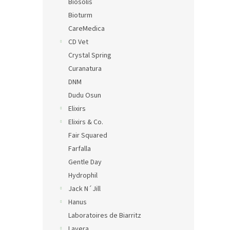
Biosolis
Bioturm
CareMedica
CD Vet
Crystal Spring
Curanatura
DNM
Dudu Osun
Elixirs
Elixirs & Co.
Fair Squared
Farfalla
Gentle Day
Hydrophil
Jack N´Jill
Hanus
Laboratoires de Biarritz
Lavera