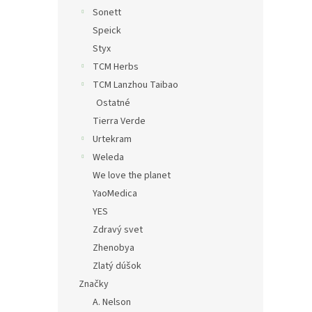
Sonett
Speick
Styx
TCM Herbs
TCM Lanzhou Taibao
Ostatné
Tierra Verde
Urtekram
Weleda
We love the planet
YaoMedica
YES
Zdravý svet
Zhenobya
Zlatý dúšok
Značky
A. Nelson