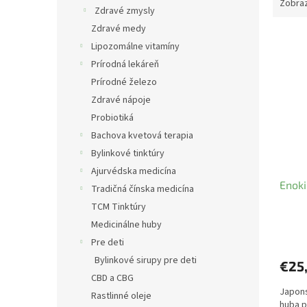
Zobraz
Zdravé zmysly
Zdravé medy
V
Lipozomálne vitamíny
ý
Prírodná lekáreň
p
i
Prírodné železo
s
Zdravé nápoje
p
Probiotiká
r
Bachova kvetová terapia
o
Bylinkové tinktúry
d
u
Ajurvédska medicína
Enok
k
Tradičná čínska medicína
t
TCM Tinktúry
o
Medicinálne huby
v
Pre deti
Bylinkové sirupy pre deti
€25,
CBD a CBG
Japons
Rastlinné oleje
huba p