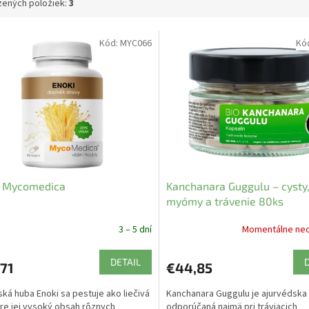
ených položiek:
3
Kód:
MYC066
Kó
i Mycomedica
Kanchanara Guggulu – cysty
myómy a trávenie 80ks
3 – 5 dní
Momentálne ne
DETAIL
71
€44,85
ká huba Enoki sa pestuje ako liečivá
Kanchanara Guggulu je ajurvédsk
re jej vysoký obsah rôznych
odporúčaná najmä pri tráviacich