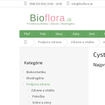
Prejsť
0949 020 054 | 10:00 - 18:00
info@bioflora.sk
na
obsah
Pleť
Telo
Vlasy
Zuby
Deti
Domov
Podpora zdravia
Zdravie a vitalita
I
B
Cys
o
Preskočiť
č
Kategórie
kategórie
Najpr
n
ý
Biokozmetika
p
Ekodrogéria
a
Podpora zdravia
n
e
Zdravie a vitalita
l
Pokožka
Srdce a cievy