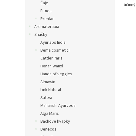
Čaje
účinný
Fitnes
Prehľad
Aromaterapia
Značky
Ayurlabs India
Bema cosmetici
Cattier Paris
Henan Wanxi
Hands of veggies
Almawin
Link Natural
Sattva
Maharishi Ayurveda
Alga Maris
Bachove kvapky
Benecos