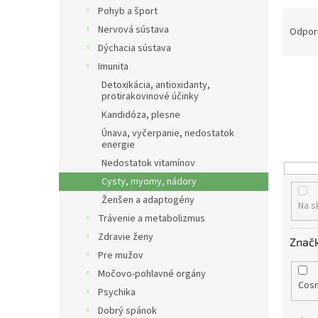
Pohyb a šport
R
a
Nervová sústava
Odpor
d
Dýchacia sústava
e
Imunita
n
Detoxikácia, antioxidanty,
i
protirakovinové účinky
e
Kandidóza, plesne
p
Únava, vyčerpanie, nedostatok
r
energie
o
Nedostatok vitamínov
d
Cysty, myomy, nádory
u
Ženšen a adaptogény
k
Na s
t
Trávenie a metabolizmus
o
Zdravie ženy
Znač
v
Pre mužov
Močovo-pohlavné orgány
Cos
Psychika
Dobrý spánok