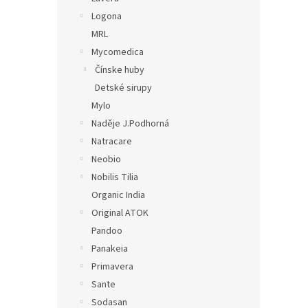
Logona
MRL
Mycomedica
Čínske huby
Detské sirupy
Mylo
Naděje J.Podhorná
Natracare
Neobio
Nobilis Tilia
Organic India
Original ATOK
Pandoo
Panakeia
Primavera
Sante
Sodasan