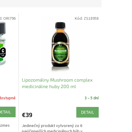
d:
ORI796
Kód:
ZS18958
,
Lipozomálny Mushroom complex
medicinálne huby 200 ml
dostupné
3 – 5 dní
DETAIL
DETAIL
€39
a zmes
Jedinečný produkt vytvorený zo 6
najúčinnejších medicinálnych húb v