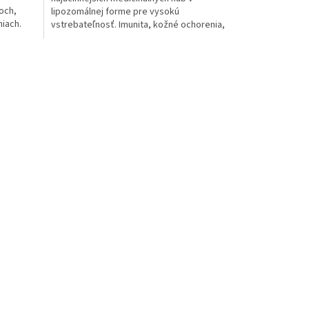
och,
lipozomálnej forme pre vysokú
iach.
vstrebateľnosť. Imunita, kožné ochorenia,
zápaly, celková podpora organizmu pri...