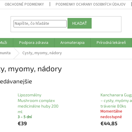
OBCHODNÉ PODMIENKY
PODMIENKY OCHRANY OSOBNÝCH ÚDAJOV
HĽADAŤ
Muži
Podpora zdravia
Aromaterapia
Prírodná lekáreň
munita
Cysty, myomy, nádory
ty, myomy, nádory
edávanejšie
Lipozomálny
Kanchanara Gug
Mushroom complex
– cysty, myómy a
medicinálne huby 200
trávenie 80ks
Momentálne
ml
3 – 5 dní
nedostupné
€39
€44,85