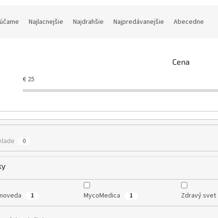
účame
Najlacnejšie
Najdrahšie
Najpredávanejšie
Abecedne
Cena
€
25
klade
0
ky
moveda
MycoMedica
Zdravý svet
1
1