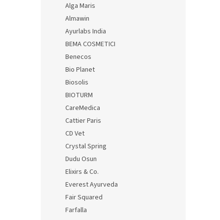
Alga Maris
Almawin
Ayurlabs India
BEMA COSMETICI
Benecos
Bio Planet
Biosolis
BIOTURM
CareMedica
Cattier Paris
CD Vet
Crystal Spring
Dudu Osun
Elixirs & Co.
Everest Ayurveda
Fair Squared
Farfalla