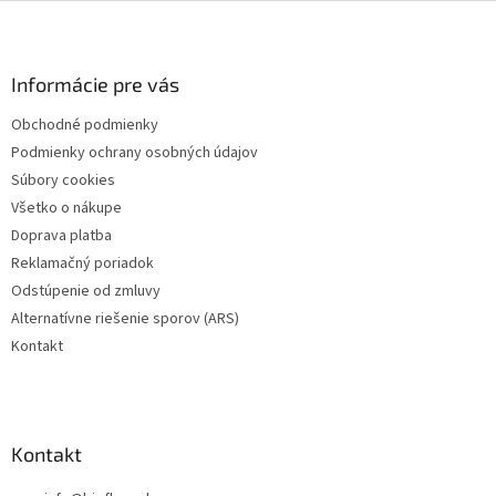
l
Z
á
á
d
p
a
ä
Informácie pre vás
c
t
i
Obchodné podmienky
i
e
Podmienky ochrany osobných údajov
p
e
r
Súbory cookies
v
Všetko o nákupe
k
Doprava platba
y
v
Reklamačný poriadok
ý
Odstúpenie od zmluvy
p
Alternatívne riešenie sporov (ARS)
i
s
Kontakt
u
Kontakt