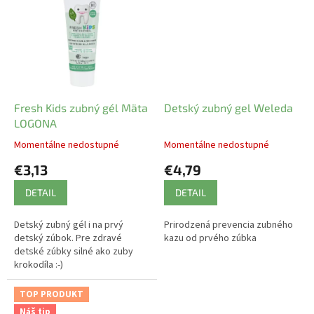
Fresh Kids zubný gél Mäta
Detský zubný gel Weleda
LOGONA
Momentálne nedostupné
Momentálne nedostupné
€3,13
€4,79
DETAIL
DETAIL
Detský zubný gél i na prvý
Prirodzená prevencia zubného
detský zúbok. Pre zdravé
kazu od prvého zúbka
detské zúbky silné ako zuby
krokodíla :-)
TOP PRODUKT
Náš tip