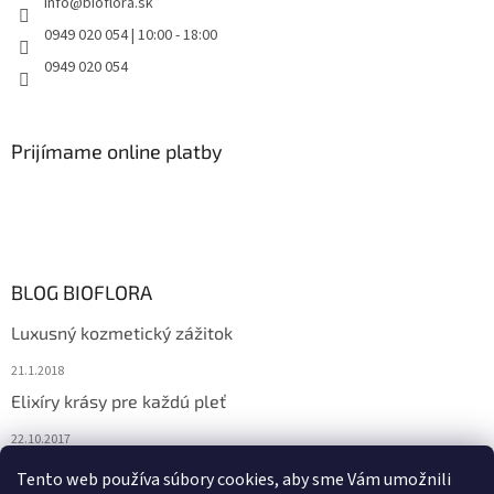
info
@
bioflora.sk
0949 020 054 | 10:00 - 18:00
0949 020 054
Prijímame online platby
BLOG BIOFLORA
Luxusný kozmetický zážitok
21.1.2018
Elixíry krásy pre každú pleť
22.10.2017
Spoznajte prírodnú kozmetiku Sante
Tento web používa súbory cookies, aby sme Vám umožnili