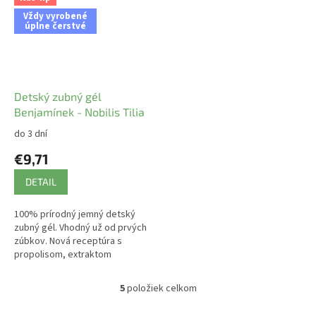
Vždy vyrobené
úplne čerstvé
Detský zubný gél
Benjamínek - Nobilis Tilia
do 3 dní
€9,71
DETAIL
100% prírodný jemný detský
zubný gél. Vhodný už od prvých
zúbkov. Nová receptúra s
propolisom, extraktom
grapefruitových jadier a
stéviou.
5
položiek celkom
O
v