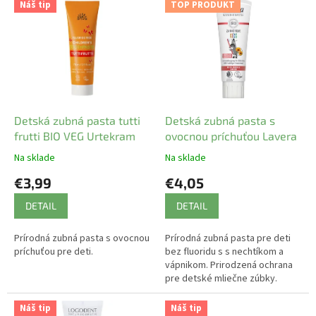
Náš tip
TOP PRODUKT
ý
p
i
s
p
r
o
d
Detská zubná pasta tutti
Detská zubná pasta s
u
frutti BIO VEG Urtekram
ovocnou príchuťou Lavera
k
Na sklade
Na sklade
t
€3,99
€4,05
o
v
DETAIL
DETAIL
Prírodná zubná pasta s ovocnou
Prírodná zubná pasta pre deti
príchuťou pre deti.
bez fluoridu s s nechtíkom a
vápnikom. Prirodzená ochrana
pre detské mliečne zúbky.
Náš tip
Náš tip