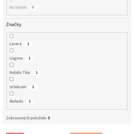
o
Na sklade
0
v
Značky
Lavera
1
Logona
1
Nobilis Tilia
1
Urtekram
1
Weleda
1
Zobrazených položiek:
5
V