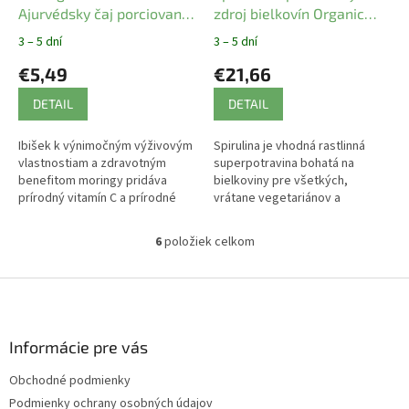
Ajurvédsky čaj porciovaný
zdroj bielkovín Organic
Organic India 25 vreciek
India 120 ks
3 – 5 dní
3 – 5 dní
€5,49
€21,66
DETAIL
DETAIL
Ibišek k výnimočným výživovým
Spirulina je vhodná rastlinná
vlastnostiam a zdravotným
superpotravina bohatá na
benefitom moringy pridáva
bielkoviny pre všetkých,
prírodný vitamín C a prírodné
vrátane vegetariánov a
železo.
vegánov.
6
položiek celkom
O
v
l
Z
á
á
d
p
a
ä
Informácie pre vás
c
t
i
Obchodné podmienky
i
e
Podmienky ochrany osobných údajov
p
e