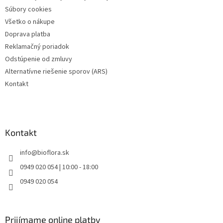
r
Súbory cookies
v
Všetko o nákupe
k
Doprava platba
y
v
Reklamačný poriadok
ý
Odstúpenie od zmluvy
p
Alternatívne riešenie sporov (ARS)
i
s
Kontakt
u
Kontakt
info
@
bioflora.sk
0949 020 054 | 10:00 - 18:00
0949 020 054
Prijímame online platby