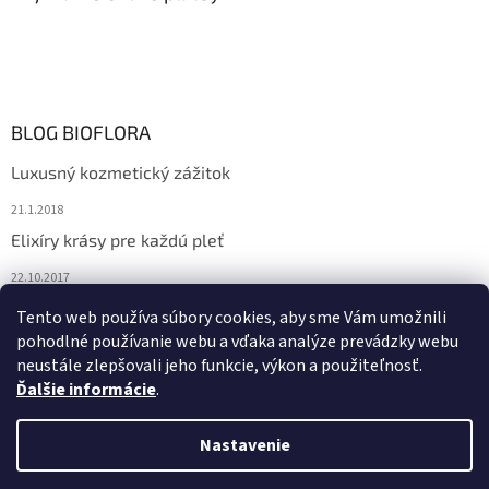
BLOG BIOFLORA
Luxusný kozmetický zážitok
21.1.2018
Elixíry krásy pre každú pleť
22.10.2017
Spoznajte prírodnú kozmetiku Sante
Tento web používa súbory cookies, aby sme Vám umožnili
pohodlné používanie webu a vďaka analýze prevádzky webu
10.10.2017
neustále zlepšovali jeho funkcie, výkon a použiteľnosť.
Ďalšie informácie
.
Vytvoril Shoptet
Nastavenie