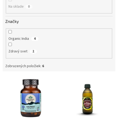
o
Na sklade
0
v
Značky
Organic India
4
Zdravý svet
2
Zobrazených položiek:
6
V
ý
p
i
s
p
r