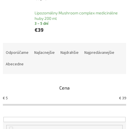
Lipozomálny Mushroom complex medicinálne
huby 200 ml
3 – 5 dní
€39
R
a
Odporúčame
Najlacnejšie
Najdrahšie
Najpredávanejšie
d
e
Abecedne
n
i
e
Cena
p
r
€
5
€
39
o
d
u
k
t