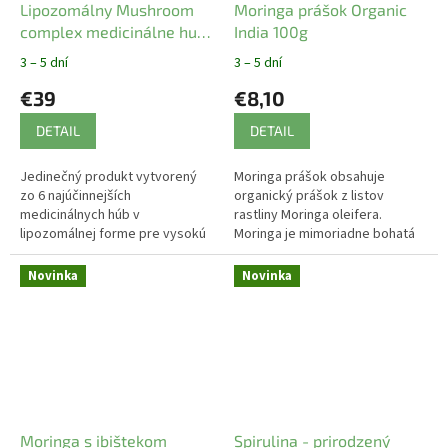
Lipozomálny Mushroom
Moringa prášok Organic
complex medicinálne huby
India 100g
200 ml
3 – 5 dní
3 – 5 dní
€39
€8,10
DETAIL
DETAIL
Jedinečný produkt vytvorený
Moringa prášok obsahuje
zo 6 najúčinnejších
organický prášok z listov
medicinálnych húb v
rastliny Moringa oleifera.
lipozomálnej forme pre vysokú
Moringa je mimoriadne bohatá
vstrebateľnosť. Imunita, kožné
na živiny a minerály. Obsahuje
ochorenia, zápaly, celková
viac ako 90 výživných látok a
Novinka
Novinka
podpora organizmu pri...
40...
Moringa s ibištekom
Spirulina - prirodzený