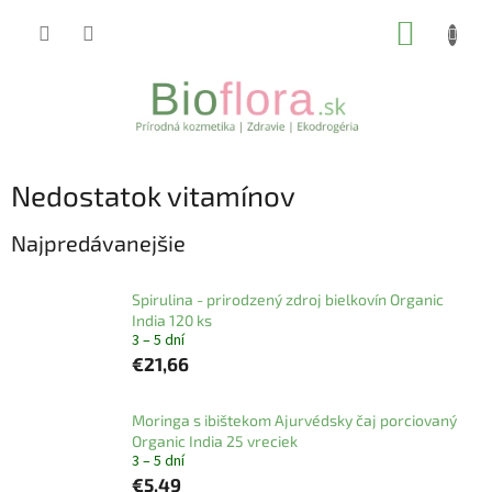
Prejsť
NÁKUP
na
obsah
KOŠÍK
Nedostatok vitamínov
Najpredávanejšie
Spirulina - prirodzený zdroj bielkovín Organic
India 120 ks
3 – 5 dní
€21,66
Moringa s ibištekom Ajurvédsky čaj porciovaný
Organic India 25 vreciek
3 – 5 dní
€5,49