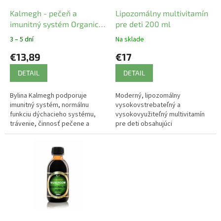
o
d
Kalmegh - pečeň a
Lipozomálny multivitamín
u
imunitný systém Organic
pre deti 200 ml
k
India 60 ks
3 – 5 dní
Na sklade
t
€13,89
€17
o
v
DETAIL
DETAIL
Bylina Kalmegh podporuje
Moderný, lipozomálny
imunitný systém, normálnu
vysokovstrebateľný a
funkciu dýchacieho systému,
vysokovyužiteľný multivitamín
trávenie, činnosť pečene a
pre deti obsahujúci
obehovú sústavu. Je silným
najdôležitejšiu
antioxidantom.
kombináciu vitamínov,
minerálov a stopových prvkov
pre maximálnu...