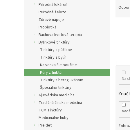
R
Prírodná lekáreň
a
Odpor
Prírodné železo
d
e
Zdravé nápoje
n
Probiotiká
i
Bachova kvetová terapia
e
Bylinkové tinktúry
p
Tinktúry z púčikov
r
Tinktúry z bylín
o
d
Na vonkajšie použitie
u
Kúry z tinktúr
k
Na s
Tinktúry s betaglukánom
t
Špeciálne tinktúry
o
Znač
Ajurvédska medicína
v
Tradičná čínska medicína
TCM Tinktúry
Nad
Medicinálne huby
Pre deti
Zobraz