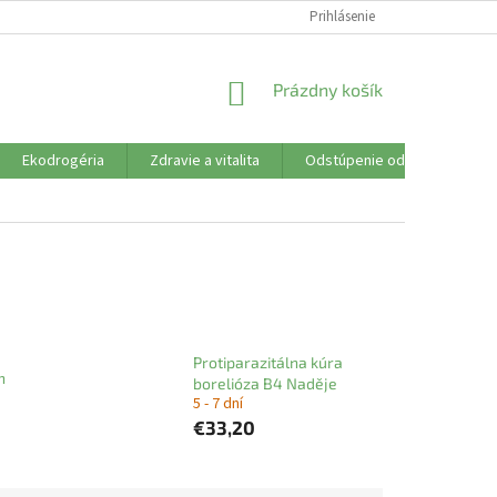
SÚBORY COOKIES
VŠETKO O NÁKUPE
Prihlásenie
DOPRAVA PLATBA
R
NÁKUPNÝ
Prázdny košík
KOŠÍK
Ekodrogéria
Zdravie a vitalita
Odstúpenie od zmluvy
Protiparazitálna kúra
h
borelióza B4 Naděje
5 - 7 dní
€33,20