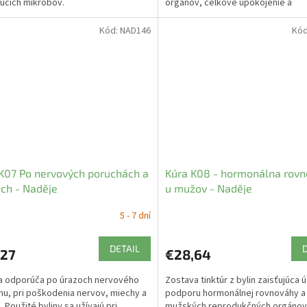
ucich mikróbov.
orgánov, celkové upokojenie a
harmonizáciu ženského organizmu
Kód:
NAD146
Kó
K07 Po nervových poruchách a
Kúra K08 - hormonálna rov
ch - Naděje
u mužov - Naděje
5 - 7 dní
DETAIL
,27
€28,64
a odporúča po úrazoch nervového
Zostava tinktúr z bylin zaisťujúca 
u, pri poškodenia nervov, miechy a
podporu hormonálnej rovnováhy a 
 Použité byliny sa užívajú pri
mužských reprodukčných orgánov