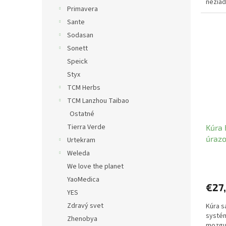
nežiad
Primavera
Sante
Sodasan
Sonett
Speick
Styx
TCM Herbs
TCM Lanzhou Taibao
Ostatné
Tierra Verde
Kúra 
úrazo
Urtekram
Weleda
We love the planet
YaoMedica
€27
YES
Zdravý svet
Kúra s
systém
Zhenobya
mozgu.