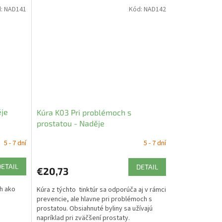
d:
NAD141
Kód:
NAD142
ěje
Kúra K03 Pri problémoch s
prostatou - Naděje
5 - 7 dní
5 - 7 dní
DETAIL
DETAIL
€20,73
h ako
Kúra z týchto tinktúr sa odporúča aj v rámci
prevencie, ale hlavne pri problémoch s
prostatou. Obsiahnuté byliny sa užívajú
napríklad pri zväčšení prostaty.