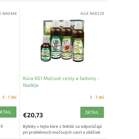
d:
NAD444
Kód:
NAD139
Kúra K01 Močové cesty a ľadviny -
Naděje
5 - 7 dní
5 - 7 dní
DETAIL
DETAIL
€20,73
vá
Bylinky v tejto kúre z tinktúr sa odporúčajú
pri problémoch močových ciest a obličiek