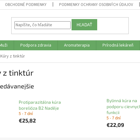
OBCHODNÉ PODMIENKY
PODMIENKY OCHRANY OSOBNÝCH ÚDAJOV
HĽADAŤ
Muži
Podpora zdravia
Aromaterapia
Prírodná lekáreň
Kúry z tinktúr
 z tinktúr
edávanejšie
Bylinná kúra na
Protiparazitálna kúra
podporu cievnyc
borelióza B2 Naděje
funkcii
5 - 7 dní
5 - 7 dní
€25,82
€22,09