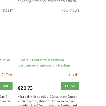
pri nepríjemných prejavoch a ťažkostiach
.
prechodového...
d:
NAD147
Kód:
NAD148
nováha
Kúra K09 Imunita a celkové
posilnenie organizmu - Naděje
5 - 7 dní
5 - 7 dní
DETAIL
DETAIL
€20,73
účinnú
Kúra z tinktúr sa odporúča pri problémoch
funkcie
s imunitným systémom. Užíva sa najmä v
.
obdobiach zvýšenej aktivity mikróbov, pri