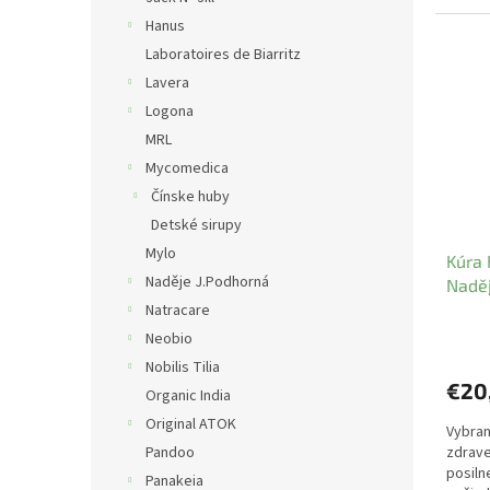
Hanus
Laboratoires de Biarritz
Lavera
Logona
MRL
Mycomedica
Čínske huby
Detské sirupy
Mylo
Kúra 
Naděje J.Podhorná
Nadě
Natracare
Neobio
Nobilis Tilia
€20
Organic India
Original ATOK
Vybran
Pandoo
zdrave
posiln
Panakeia