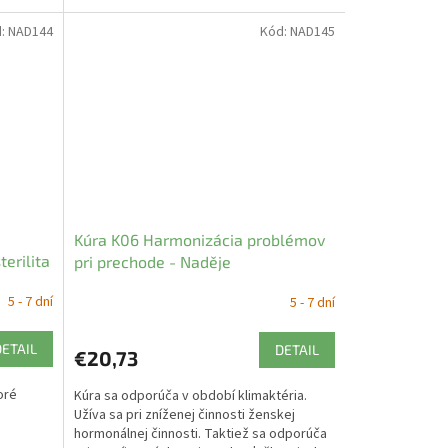
d:
NAD144
Kód:
NAD145
Kúra K06 Harmonizácia problémov
erilita
pri prechode - Naděje
5 - 7 dní
5 - 7 dní
DETAIL
DETAIL
€20,73
toré
Kúra sa odporúča v období klimaktéria.
Užíva sa pri zníženej činnosti ženskej
hormonálnej činnosti. Taktiež sa odporúča