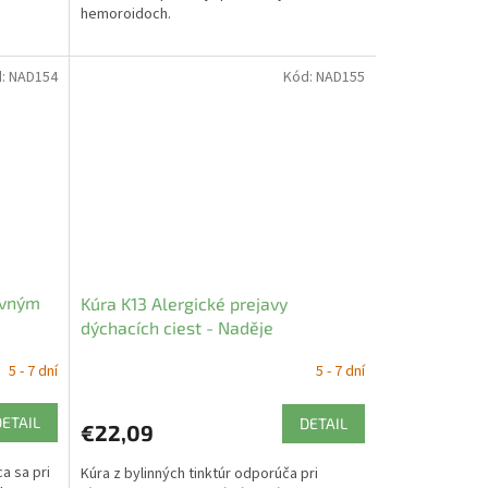
hemoroidoch.
d:
NAD154
Kód:
NAD155
rvným
Kúra K13 Alergické prejavy
dýchacích ciest - Naděje
5 - 7 dní
5 - 7 dní
DETAIL
DETAIL
€22,09
a sa pri
Kúra z bylinných tinktúr odporúča pri