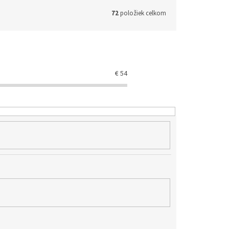
72
položiek celkom
€
54