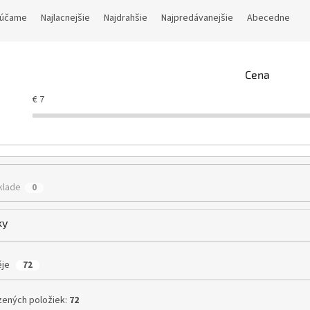
účame
Najlacnejšie
Najdrahšie
Najpredávanejšie
Abecedne
Cena
€
7
klade
0
ky
ěje
72
ených položiek:
72