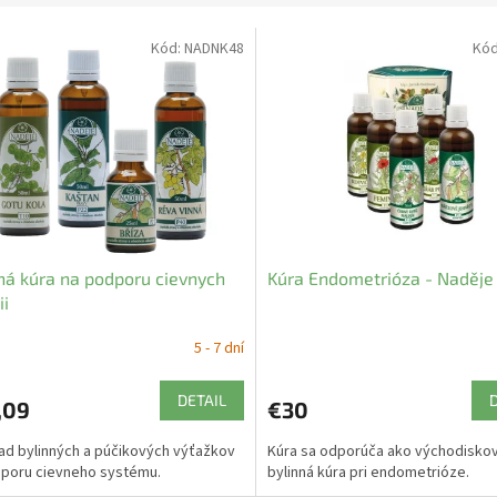
Kód:
NADNK48
Kó
ná kúra na podporu cievnych
Kúra Endometrióza - Naděje
ii
5 - 7 dní
DETAIL
,09
€30
ad bylinných a púčikových výťažkov
Kúra sa odporúča ako východisko
poru cievneho systému.
bylinná kúra pri endometrióze.