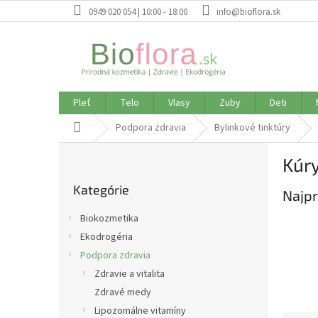
Prejsť
0949 020 054 | 10:00 - 18:00
info@bioflora.sk
na
obsah
Pleť
Telo
Vlasy
Zuby
Deti
Domov
Podpora zdravia
Bylinkové tinktúry
B
Kúry
o
Preskočiť
č
Kategórie
kategórie
Najpr
n
ý
Biokozmetika
p
Ekodrogéria
a
Podpora zdravia
n
e
Zdravie a vitalita
l
Zdravé medy
Lipozomálne vitamíny