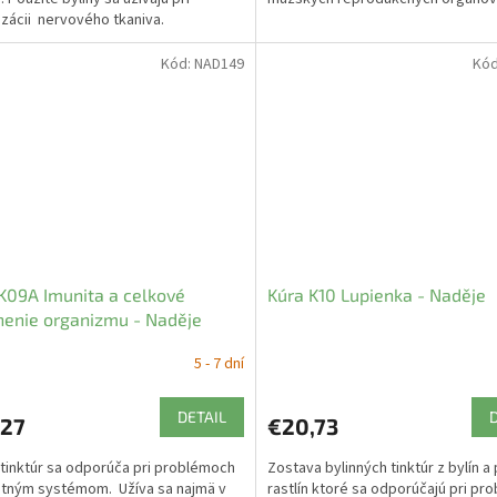
lizácii nervového tkaniva.
Kód:
NAD149
Kó
K09A Imunita a celkové
Kúra K10 Lupienka - Naděje
nenie organizmu - Naděje
5 - 7 dní
DETAIL
,27
€20,73
 tinktúr sa odporúča pri problémoch
Zostava bylinných tinktúr z bylín a
itným systémom. Užíva sa najmä v
rastlín ktoré sa odporúčajú pri p