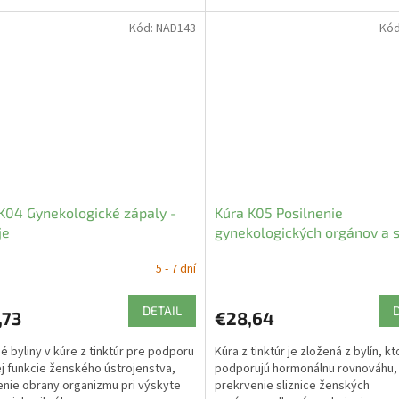
Kód:
NAD143
Kó
K04 Gynekologické zápaly -
Kúra K05 Posilnenie
je
gynekologických orgánov a st
- Naděje
5 - 7 dní
DETAIL
,73
€28,64
é byliny v kúre z tinktúr pre podporu
Kúra z tinktúr je zložená z bylín, k
j funkcie ženského ústrojenstva,
podporujú hormonálnu rovnováhu,
enie obrany organizmu pri výskyte
prekrvenie sliznice ženských