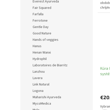
Everest Ayurveda
obdobi
chrípk
Fair Squared
Farfalla
Ferrotone
Gentle Day
Good Nature
Hands of veggies
Hanus
Henan Wanxi
Hydrophil
Laboratoires de Biarritz
Kúra 
Lanzhou
systé
Lavera
Nadě
Link Natural
Logona
€20
Maharishi Ayurveda
MycoMedica
Vybrané