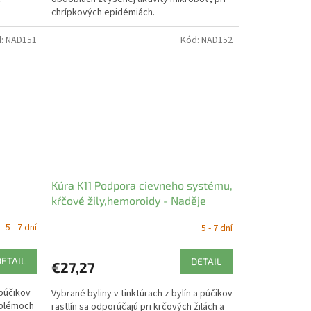
chrípkových epidémiách.
d:
NAD151
Kód:
NAD152
Kúra K11 Podpora cievneho systému,
kŕčové žily,hemoroidy - Naděje
5 - 7 dní
5 - 7 dní
DETAIL
DETAIL
€27,27
 púčikov
Vybrané byliny v tinktúrach z bylín a púčikov
roblémoch
rastlín sa odporúčajú pri krčových žilách a