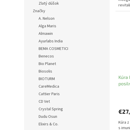
Zlatý dúšok
revita
Značky
A. Nelson
Alga Maris
Almawin
Ayurlabs India
BEMA COSMETICI
Benecos
Bio Planet
Biosolis
Kúra 
BIOTURM
posil
CareMedica
Cattier Paris
CD Vet
Crystal Spring
€27
Dudu Osun
Kúra z
Elixirs & Co.
s imun