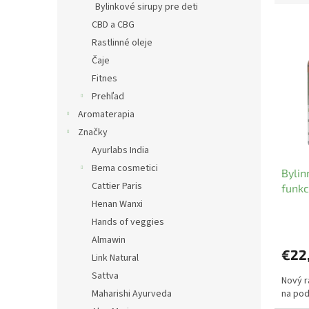
Bylinkové sirupy pre deti
V
CBD a CBG
ý
Rastlinné oleje
p
Čaje
i
Fitnes
s
Prehľad
p
r
Aromaterapia
o
Značky
d
Ayurlabs India
u
Bema cosmetici
Bylin
k
Cattier Paris
funkc
t
Henan Wanxi
o
v
Hands of veggies
Almawin
€22
Link Natural
Sattva
Nový r
Maharishi Ayurveda
na pod