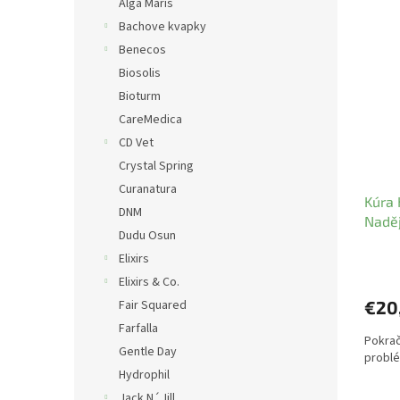
Alga Maris
Bachove kvapky
Benecos
Biosolis
Bioturm
CareMedica
CD Vet
Crystal Spring
Curanatura
Kúra 
DNM
Nadě
Dudu Osun
Elixirs
Elixirs & Co.
Fair Squared
€20
Farfalla
Pokrač
Gentle Day
problé
Hydrophil
Jack N´Jill