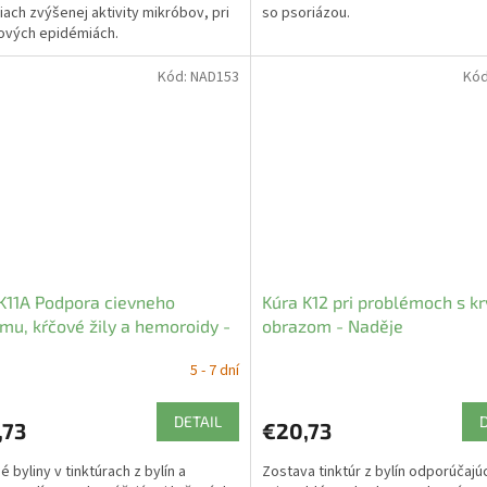
ach zvýšenej aktivity mikróbov, pri
so psoriázou.
ových epidémiách.
Kód:
NAD153
Kó
K11A Podpora cievneho
Kúra K12 pri problémoch s k
mu, kŕčové žily a hemoroidy -
obrazom - Naděje
je
5 - 7 dní
DETAIL
,73
€20,73
 byliny v tinktúrach z bylín a
Zostava tinktúr z bylín odporúčajúc