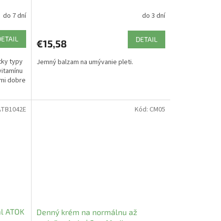
do 7 dní
do 3 dní
DETAIL
DETAIL
€15,58
tky typy
Jemný balzam na umývanie pleti.
vitamínu
ľmi dobre
TB1042E
Kód:
CM05
nal ATOK
Denný krém na normálnu až