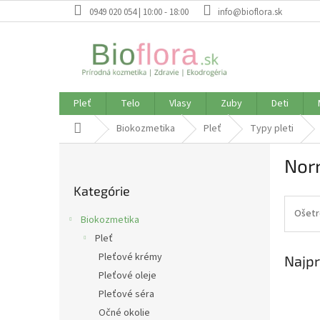
Prejsť
0949 020 054 | 10:00 - 18:00
info@bioflora.sk
na
obsah
Pleť
Telo
Vlasy
Zuby
Deti
Domov
Biokozmetika
Pleť
Typy pleti
B
Nor
o
Preskočiť
č
Kategórie
kategórie
n
ý
Ošetr
Biokozmetika
p
Pleť
a
Pleťové krémy
Najpr
n
e
Pleťové oleje
l
Pleťové séra
Očné okolie