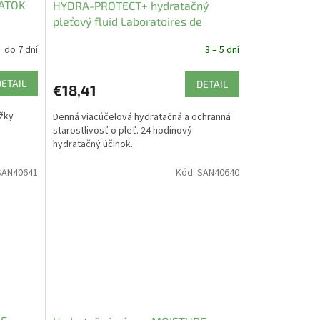
 ATOK
HYDRA-PROTECT+ hydratačný
pleťový fluid Laboratoires de
Biarritz 50 ml
do 7 dní
3 – 5 dní
DETAIL
DETAIL
€18,41
ožky
Denná viacúčelová hydratačná a ochranná
starostlivosť o pleť. 24 hodinový
hydratačný účinok.
SAN40641
Kód:
SAN40640