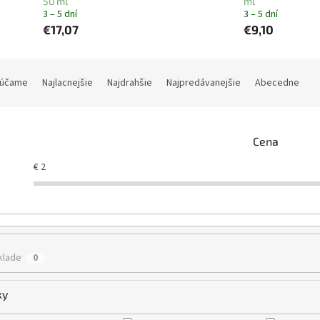
50 ml
ml
3 – 5 dní
3 – 5 dní
€17,07
€9,10
účame
Najlacnejšie
Najdrahšie
Najpredávanejšie
Abecedne
Cena
€
2
klade
0
ky