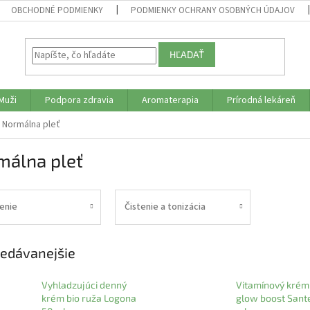
OBCHODNÉ PODMIENKY
PODMIENKY OCHRANY OSOBNÝCH ÚDAJOV
HĽADAŤ
Muži
Podpora zdravia
Aromaterapia
Prírodná lekáreň
Normálna pleť
málna pleť
enie
Čistenie a tonizácia
edávanejšie
Vyhladzujúci denný
Vitamínový krém
krém bio ruža Logona
glow boost Sant