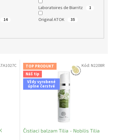
Laboratoires de Biarritz
1
Original ATOK
14
35
TA1027C
Kód:
N2208R
TOP PRODUKT
Náš tip
Vždy vyrobené
úplne čerstvé
K
Čistiaci balzam Tilia - Nobilis Tilia