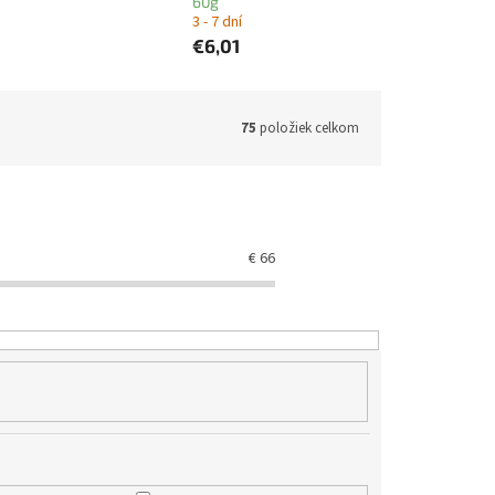
60g
3 - 7 dní
€6,01
75
položiek celkom
€
66