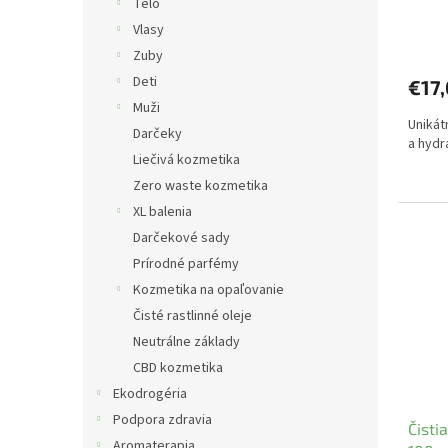
Telo
o
Vlasy
v
Zuby
Deti
€17
Muži
Unikát
Darčeky
a hydr
Liečivá kozmetika
Zero waste kozmetika
XL balenia
Darčekové sady
Prírodné parfémy
Kozmetika na opaľovanie
Čisté rastlinné oleje
Neutrálne základy
CBD kozmetika
Ekodrogéria
Podpora zdravia
Čisti
Aromaterapia