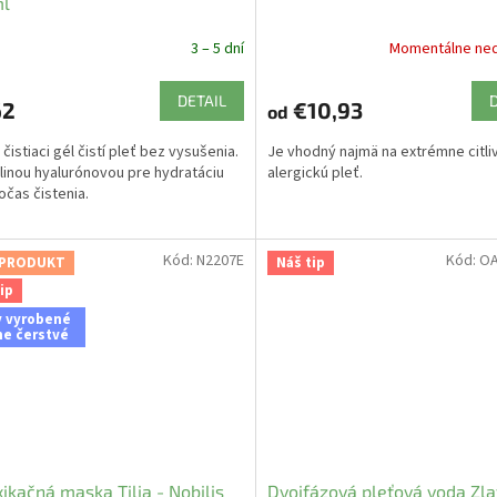
ml
3 – 5 dní
Momentálne ne
DETAIL
62
€10,93
od
čistiaci gél čistí pleť bez vysušenia.
Je vhodný najmä na extrémne citli
linou hyalurónovou pre hydratáciu
alergickú pleť.
očas čistenia.
Kód:
N2207E
Kód:
OA
 PRODUKT
Náš tip
ip
y vyrobené
ne čerstvé
ikačná maska Tilia - Nobilis
Dvojfázová pleťová voda Zla