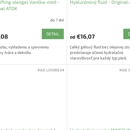
ifting oleogel Vanilka-med -
Hyalurónový fluid - Original
nal ATOK
do 7 dní
DETAIL
,08
€16,07
od
utiu, vyhladeniu a spevneniu
Ľahký gélový fluid bez olejovej zl
y tváre a dekoltu.
predstavuje účinnú hydratačnú
starostlivosť pre každý typ pleti.
Kód:
LOG00134
Kód: