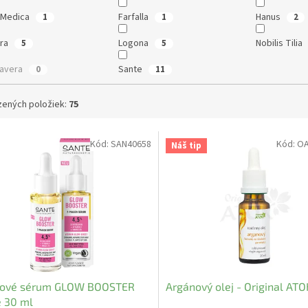
eMedica
Farfalla
Hanus
1
1
2
era
Logona
Nobilis Tilia
5
5
mavera
Sante
0
11
ených položiek:
75
Kód:
SAN40658
Kód:
OA
Náš tip
zové sérum GLOW BOOSTER
Argánový olej - Original ATO
 30 ml