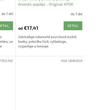
Ananás-papája - Original ATOK
do 7 dní
do 7 dní
DETAIL
DETAIL
€17,41
od
 s
Odstraňuje odumreté povrchové kožné
ntáru, sa
bunky, pokožku čistí, vyhladzuje,
Je
rozjasňuje a tonizuje.
TB2136Z
Kód:
LB482824