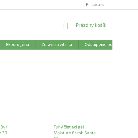
SÚBORY COOKIES
VŠETKO O NÁKUPE
Prihlásenie
DOPRAVA PLATBA
R
NÁKUPNÝ
Prázdny košík
KOŠÍK
Ekodrogéria
Zdravie a vitalita
Odstúpenie od zmluvy
 3v1
Tuhý čistiaci gél
e 30
Moisture Fresh Sante