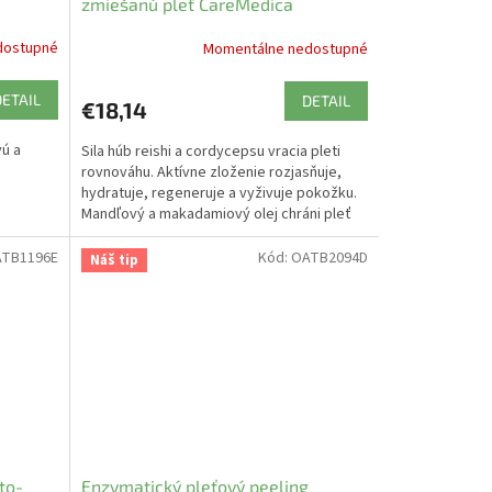
zmiešanú pleť CareMedica
dostupné
Momentálne nedostupné
DETAIL
DETAIL
€18,14
vú a
Sila húb reishi a cordycepsu vracia pleti
rovnováhu. Aktívne zloženie rozjasňuje,
hydratuje, regeneruje a vyživuje pokožku.
Mandľový a makadamiový olej chráni pleť
pred vysúšaním.
TB1196E
Kód:
OATB2094D
Náš tip
to-
Enzymatický pleťový peeling