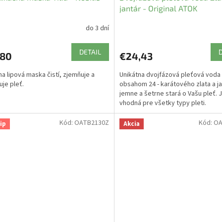
jantár - Original ATOK
do 3 dní
DETAIL
,80
€24,43
na lipová maska čistí, zjemňuje a
Unikátna dvojfázová pleťová voda
uje pleť.
obsahom 24 - karátového zlata a ja
jemne a šetrne stará o Vašu pleť. 
vhodná pre všetky typy pleti.
Kód:
OATB2130Z
Kód:
OA
ip
Akcia