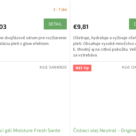
3 - 7 dní
DETAIL
,03
€9,81
ne dvojfázové sérum pre rozžiarenie
Ošetruje, hydratuje a vyživuje vše
atáciu pleti s glow efektom.
pleti. Obsahuje vysoké množstvo 
E. Vhodný aj na citlivú pokožku. Ve
sa vstrebáva.
Kód:
SAN40635
Kód:
OA
Náš tip
aci gél Moisture Fresh Sante
Čistiaci olej Neutral - Origi