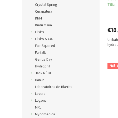
Tilia
Crystal Spring
Curanatura
DNM
Dudu Osun
€18
Elixirs
Elixirs & Co.
Unikát
hydrat
Fair Squared
Farfalla
Gentle Day
Náš t
Hydrophil
Jack N´Jill
Hanus
Laboratoires de Biarritz
Lavera
Logona
MRL
Mycomedica