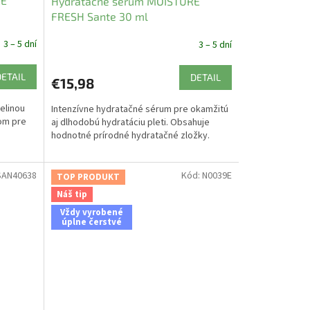
RE
Hydratačné sérum MOISTURE
FRESH Sante 30 ml
3 – 5 dní
3 – 5 dní
DETAIL
DETAIL
€15,98
elinou
Intenzívne hydratačné sérum pre okamžitú
nom pre
aj dlhodobú hydratáciu pleti. Obsahuje
hodnotné prírodné hydratačné zložky.
SAN40638
Kód:
N0039E
TOP PRODUKT
Náš tip
Vždy vyrobené
úplne čerstvé