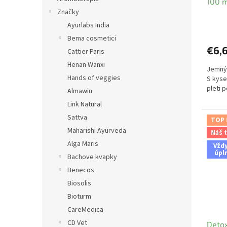
100 
Značky
Ayurlabs India
Bema cosmetici
€6,
Cattier Paris
Henan Wanxi
Jemný 
Hands of veggies
S kyse
pleti p
Almawin
Link Natural
Sattva
TOP
Maharishi Ayurveda
Náš t
Alga Maris
Vžd
úpl
Bachove kvapky
Benecos
Biosolis
Bioturm
CareMedica
CD Vet
Detox