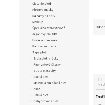
Čistenie pleti
Pleťové masky
Balzamy na pery
R
Makeup
a
Odpor
Špeciálna starostlivosť
d
Argánový olej BIO
e
Hyalurónové séra
n
Bambucké maslá
i
e
Typy pleti
p
Zrelá pleť, vrásky
r
Pigmentové škvrny
o
Strata elasticity
d
Suchá pleť
u
Mastná a zmiešaná pleť
k
Na s
t
Akné
o
Citlivá pleť
Znač
v
Dehydrovaná pleť