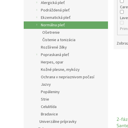
Alergická pleť
Car
Podráždená pleť
Ekzematická pleť
Lav
Normálna pleť
Pri
Ošetrenie
Čistenie a tonizácia
Zobraz
Rozšírené žilky
Popraskaná pleť
V
Herpes, opar
ý
p
Kožné plesne, mykózy
i
Ochrana v nepriaznivom počasí
s
Jazvy
p
Popáleniny
r
Strie
o
Celulitída
d
u
Bradavice
2-fá
k
Univerzálne prípravky
Sante
t