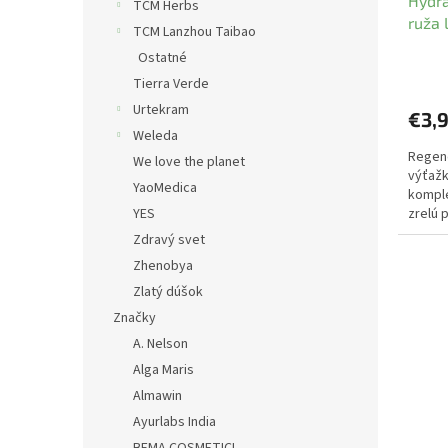
Hydr
TCM Herbs
ruža 
TCM Lanzhou Taibao
Ostatné
Tierra Verde
Urtekram
€3,
Weleda
Regene
We love the planet
výťažk
YaoMedica
komple
YES
zrelú p
Zdravý svet
Zhenobya
Zlatý dúšok
Značky
A. Nelson
Alga Maris
Almawin
Ayurlabs India