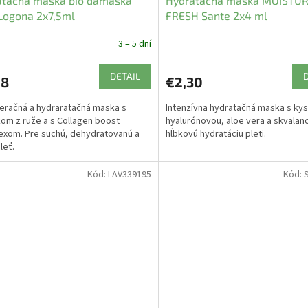
atačná maska bio damaská
Hydratačná maska MOISTU
Logona 2x7,5ml
FRESH Sante 2x4 ml
3 – 5 dní
DETAIL
98
€2,30
račná a hydraratačná maska s
Intenzívna hydratačná maska s kys
om z ruže a s Collagen boost
hyalurónovou, aloe vera a skvala
xom. Pre suchú, dehydratovanú a
hĺbkovú hydratáciu pleti.
leť.
Kód:
LAV339195
Kód: