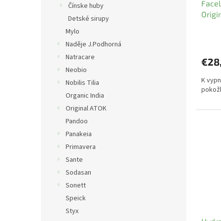
Facel
Čínske huby
Origi
Detské sirupy
Mylo
Naděje J.Podhorná
Natracare
€28
Neobio
K vypn
Nobilis Tilia
pokožk
Organic India
Original ATOK
Pandoo
Panakeia
Primavera
Sante
Sodasan
Sonett
Speick
Styx