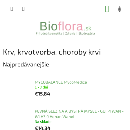
Prejsť
NÁKUP
na
obsah
KOŠÍK
Krv, krvotvorba, choroby krvi
Najpredávanejšie
MYCOBALANCE MycoMedica
1 - 3 dní
€15,84
PEVNÁ SLEZINA A BYSTRÁ MYSEĽ - GUI PI WAN -
WLH3.9 Henan Wanxi
Na sklade
€14,34