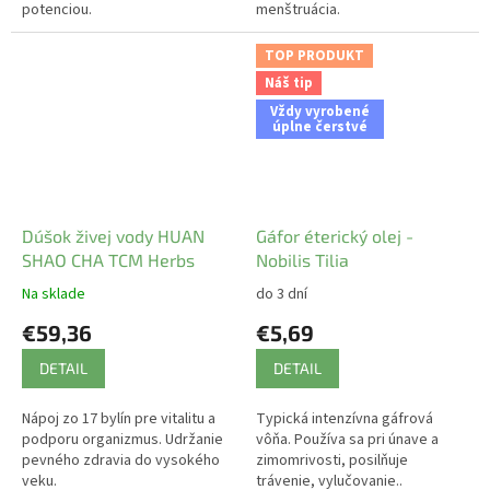
potenciou.
menštruácia.
TOP PRODUKT
Náš tip
Vždy vyrobené
úplne čerstvé
Dúšok živej vody HUAN
Gáfor éterický olej -
SHAO CHA TCM Herbs
Nobilis Tilia
Na sklade
do 3 dní
€59,36
€5,69
DETAIL
DETAIL
Nápoj zo 17 bylín pre vitalitu a
Typická intenzívna gáfrová
podporu organizmus. Udržanie
vôňa. Používa sa pri únave a
pevného zdravia do vysokého
zimomrivosti, posilňuje
veku.
trávenie, vylučovanie..