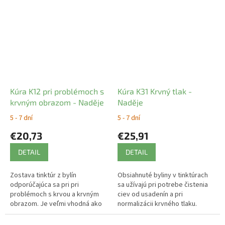
Kúra K12 pri problémoch s
Kúra K31 Krvný tlak -
krvným obrazom - Naděje
Naděje
5 - 7 dní
5 - 7 dní
€20,73
€25,91
DETAIL
DETAIL
Zostava tinktúr z bylín
Obsiahnuté byliny v tinktúrach
odporúčajúca sa pri pri
sa užívajú pri potrebe čistenia
problémoch s krvou a krvným
ciev od usadenín a pri
obrazom. Je veľmi vhodná ako
normalizácii krvného tlaku.
revitalizačný prostriedok po
chemoterapii .