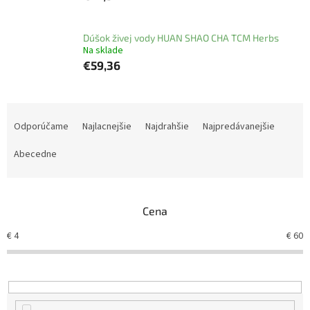
Dúšok živej vody HUAN SHAO CHA TCM Herbs
Na sklade
€59,36
R
a
Odporúčame
Najlacnejšie
Najdrahšie
Najpredávanejšie
d
e
Abecedne
n
i
e
Cena
p
r
€
4
€
60
o
d
u
k
t