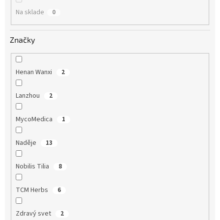
o
Na sklade
0
v
Značky
Henan Wanxi
2
Lanzhou
2
MycoMedica
1
Naděje
13
Nobilis Tilia
8
TCM Herbs
6
Zdravý svet
2