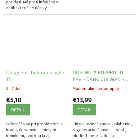
pre deti. Má proti infekčné a
antibakteriálne účinky.
Dangšen - tinktúra z bylín
DOPLNIŤ A ROZPRÚDIŤ
T5
KRV - DANG GUI WAN -
WLH1.9 Henan Wanxi
5 - 7 dní
Momentálne nedostupné
€5,18
€13,99
DETAIL
DETAIL
Odporúča sa pri problémoch s
Čínska bylinná zmes. Oslabenie,
krvou, červenými a bielymi
regenerácia, únava, slabosť,
krvinkami, tvorbou krvi,
bledosť, nepravidelná