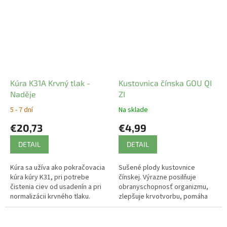
Kúra K31A Krvný tlak -
Kustovnica čínska GOU QI
Naděje
ZI
5 - 7 dní
Na sklade
€20,73
€4,99
DETAIL
DETAIL
Kúra sa užíva ako pokračovacia
Sušené plody kustovnice
kúra kúry K31, pri potrebe
čínskej. Výrazne posilňuje
čistenia ciev od usadenín a pri
obranyschopnosť organizmu,
normalizácii krvného tlaku.
zlepšuje krvotvorbu, pomáha
znižovať krvný tlak, obsah tuku i
cukru v krvi, harmonizuje
činnosť...