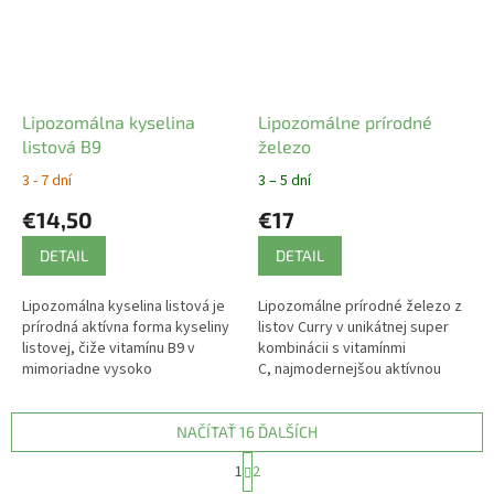
Lipozomálna kyselina
Lipozomálne prírodné
listová B9
železo
3 - 7 dní
3 – 5 dní
€14,50
€17
DETAIL
DETAIL
Lipozomálna kyselina listová je
Lipozomálne prírodné železo z
prírodná aktívna forma kyseliny
listov Curry v unikátnej super
listovej, čiže vitamínu B9 v
kombinácii s vitamínmi
mimoriadne vysoko
C, najmodernejšou aktívnou
vstrebateľnej forme.
formou kyseliny listovej (B9) tzv.
folátom 4.generácie a
vitamínom...
NAČÍTAŤ 16 ĎALŠÍCH
S
1
2
t
O