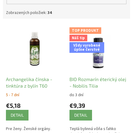
Zobrazených položiek:
34
V
TOP PRODUKT
ý
Náš tip
p
Vždy vyrobené
i
úplne čerstvé
s
p
r
o
d
Archangelika čínska -
BIO Rozmarín éterický olej
u
tinktúra z bylín T60
- Nobilis Tilia
k
5 - 7 dní
do 3 dní
t
€5,18
€9,39
o
v
DETAIL
DETAIL
Pre ženy. Ženské orgány.
Teplá bylinná vôňa s ľahko