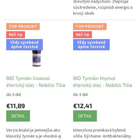
drevitým nádychom. Zlepšuje
sústredenie, rozprúdi energiu a
krvný obeh.
TOP PRODUKT
TOP PRODUKT
Náš tip
Náš tip
Vždy vyrobené
Vždy vyrobené
úplne čerstvé
úplne čerstvé
BIO Tymián linalool
BIO Tymián thymol
éterický olej - Nobilis Tilia
éterický olej - Nobilis Tilia
do 3 dní
do 3 dní
€11,89
€12,41
DETAIL
DETAIL
Verzia linalol je jemnejšia ako
Intenzívna prenikavá bylinná
klasický tymián a je vhodná aj
vôňa. Dýchanie. Antibakteriálny.