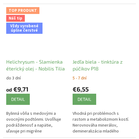
TOP PRODUKT
Náš tip
Vždy vyrobené
úplne čerstvé
Helichrysum - Slamienka
Jedľa biela - tinktúra z
éterický olej - Nobilis Tilia
púčikov P18
do 3 dní
5 - 7 dní
€9,71
€6,55
od
DETAIL
DETAIL
Bylinná vôňa s medovými a
Vhodná pri problémoch s
ovocnými podtónmi. Uvoľňuje
rastom a metabolizmom kostí.
podráždenosť a napätie,
Nerovnováha minerálov,
uľavuje pri migréne
demineralizácia mladého
a nespavosti.
organizmu.