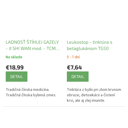
LADNOSŤ ŠTÍHLEJ GAZELY
Leukostop - tinktúra s
- JI SHI WAN mod. - TCM
betaglukánom TG50
Herbs
Na sklade
5 - 7 dní
€18,99
€7,64
DETAIL
DETAIL
Tradičná čínska medicína.
Tinktúra z bylín pri zlom krvnom
Tradičná čínska bylinná zmes.
obraze, detoxikácii a čistení
krvi, ale aj zlej imunite.