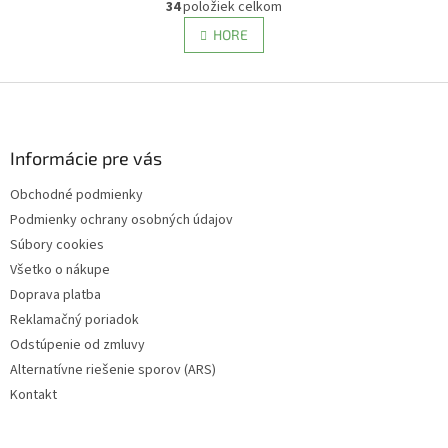
r
34
položiek celkom
v
á
l
HORE
n
á
k
d
o
v
Z
a
a
c
á
n
i
p
i
e
ä
Informácie pre vás
e
p
t
r
Obchodné podmienky
i
v
Podmienky ochrany osobných údajov
e
k
y
Súbory cookies
v
Všetko o nákupe
ý
Doprava platba
p
i
Reklamačný poriadok
s
Odstúpenie od zmluvy
u
Alternatívne riešenie sporov (ARS)
Kontakt