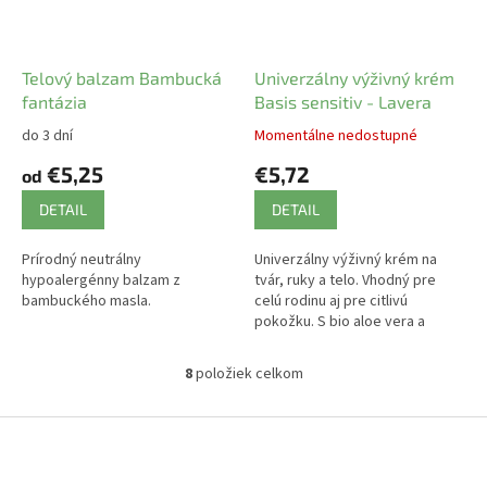
Telový balzam Bambucká
Univerzálny výživný krém
fantázia
Basis sensitiv - Lavera
do 3 dní
Momentálne nedostupné
€5,25
€5,72
od
DETAIL
DETAIL
Prírodný neutrálny
Univerzálny výživný krém na
hypoalergénny balzam z
tvár, ruky a telo. Vhodný pre
bambuckého masla.
celú rodinu aj pre citlivú
pokožku. S bio aloe vera a
mandľovým olejom.
8
položiek celkom
O
v
l
Z
á
á
d
p
a