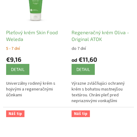
Pleťový krém Skin Food
Regeneračný krém Oliva -
Weleda
Original ATOK
5 - 7 dní
do 7 dní
€9,16
€11,60
od
DETAIL
DETAIL
Univerzálny rodinný krém s
Výrazne zvláčňujúci ochranný
hojivými a regeneračnými
krém s bohatou mastnejšou
účinkami
textúrou. Chráni pleť pred
nepriaznivými vonkajšími
vplyvmi ako mráz, zima a vietor.
Náš tip
Náš tip