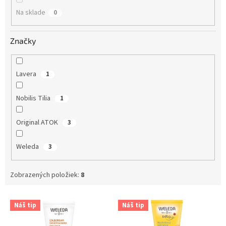
o
Na sklade
0
v
Značky
Lavera
1
Nobilis Tilia
1
Original ATOK
3
Weleda
3
Zobrazených položiek:
8
V
Náš tip
Náš tip
ý
p