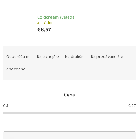
Coldcream Weleda
5 – 7 dní
€8,57
R
a
Odporúčame
Najlacnejšie
Najdrahšie
Najpredávanejšie
d
e
Abecedne
n
i
e
Cena
p
r
€
5
€
27
o
d
u
k
t