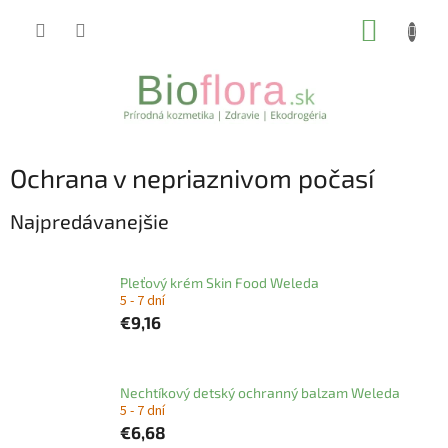
Prejsť
NÁKUP
na
obsah
KOŠÍK
Ochrana v nepriaznivom počasí
Najpredávanejšie
Pleťový krém Skin Food Weleda
5 - 7 dní
€9,16
Nechtíkový detský ochranný balzam Weleda
5 - 7 dní
€6,68