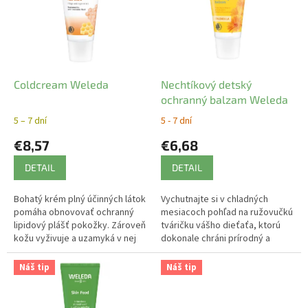
i
s
p
r
o
d
Coldcream Weleda
Nechtíkový detský
u
ochranný balzam Weleda
k
5 – 7 dní
5 - 7 dní
t
€8,57
€6,68
o
v
DETAIL
DETAIL
Bohatý krém plný účinných látok
Vychutnajte si v chladných
pomáha obnovovať ochranný
mesiacoch pohľad na ružovučkú
lipidový plášť pokožky. Zároveň
tváričku vášho dieťaťa, ktorú
kožu vyživuje a uzamyká v nej
dokonale chráni prírodný a
vlhkosť. Vhodný na pleť a telo
bohatý balzam s nechtíkom
vrátane tých najsuchších...
lekárskym.
Náš tip
Náš tip