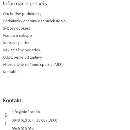
ä
Informácie pre vás
c
t
i
Obchodné podmienky
i
e
Podmienky ochrany osobných údajov
p
e
r
Súbory cookies
v
Všetko o nákupe
k
Doprava platba
y
v
Reklamačný poriadok
ý
Odstúpenie od zmluvy
p
Alternatívne riešenie sporov (ARS)
i
s
Kontakt
u
Kontakt
info
@
bioflora.sk
0949 020 054 | 10:00 - 18:00
0949 020 054