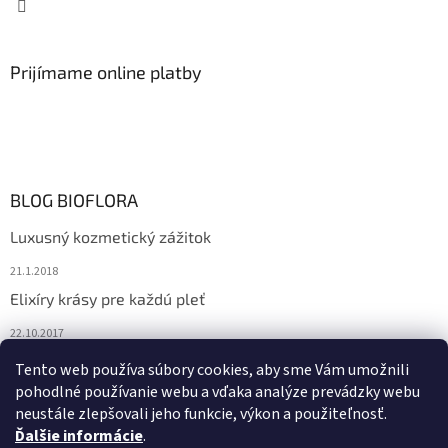
Prijímame online platby
BLOG BIOFLORA
Luxusný kozmetický zážitok
21.1.2018
Elixíry krásy pre každú pleť
22.10.2017
Spoznajte prírodnú kozmetiku Sante
Tento web používa súbory cookies, aby sme Vám umožnili
pohodlné používanie webu a vďaka analýze prevádzky webu
10.10.2017
neustále zlepšovali jeho funkcie, výkon a použiteľnosť.
Ďalšie informácie
.