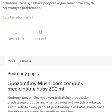
ochorenia, zápaly, celková podpora organizmu pri závažných
zdravotných problémoch.
Detailné informácie
OPÝTAŤ SA
ZDIEĽAŤ
Popis
Diskusia
Podrobný popis
Lipozomálny Mushroom complex
medicinálne huby 200 ml
Moderný lipozomálny vysokovstrebateľný prostriedok
predstavuje prúdovú líniu v rámci vývoja výživových produktov.
Tento sofistikovaný produkt je vytvorený z unikátnej kombinácie
šiestich najefektívnejších medicinálnych húb.