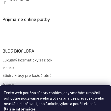
0949 020 054
Prijímame online platby
BLOG BIOFLORA
Luxusný kozmetický zážitok
21.1.2018
Elixíry krásy pre každú pleť
22.10.2017
Spoznajte prírodnú kozmetiku Sante
Tento web používa súbory cookies, aby sme Vám umožnili
pohodlné používanie webu a vďaka analýze prevádzky webu
10.10.2017
neustále zlepšovali jeho funkcie, výkon a použiteľnosť.
Ďalšie informácie
.