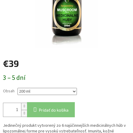
€39
Jednotková
3 – 5 dní
cena:
Obsah
Pridať do košíka
Jedinečný produkt vytvorený zo 6 najúčinnejších medicinálnych húb v
lipozomálnej forme pre vysokú vstrebateľnosť. Imunita, kožné