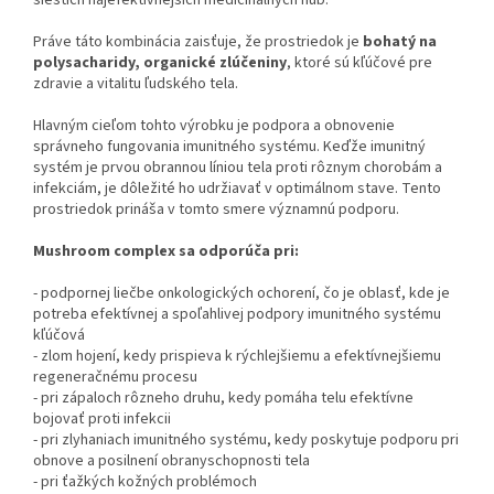
Práve táto kombinácia zaisťuje, že prostriedok je
bohatý na
polysacharidy, organické zlúčeniny
, ktoré sú kľúčové pre
zdravie a vitalitu ľudského tela.
Hlavným cieľom tohto výrobku je podpora a obnovenie
správneho fungovania imunitného systému. Keďže imunitný
systém je prvou obrannou líniou tela proti rôznym chorobám a
infekciám, je dôležité ho udržiavať v optimálnom stave. Tento
prostriedok prináša v tomto smere významnú podporu.
Mushroom complex sa odporúča pri:
- podpornej liečbe onkologických ochorení, čo je oblasť, kde je
potreba efektívnej a spoľahlivej podpory imunitného systému
kľúčová
- zlom hojení, kedy prispieva k rýchlejšiemu a efektívnejšiemu
regeneračnému procesu
- pri zápaloch rôzneho druhu, kedy pomáha telu efektívne
bojovať proti infekcii
- pri zlyhaniach imunitného systému, kedy poskytuje podporu pri
obnove a posilnení obranyschopnosti tela
- pri ťažkých kožných problémoch