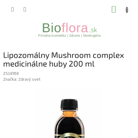
Prejsť
NÁKUP
na
obsah
KOŠÍK
Lipozomálny Mushroom complex
medicinálne huby 200 ml
ZS18958
Značka:
Zdravý svet