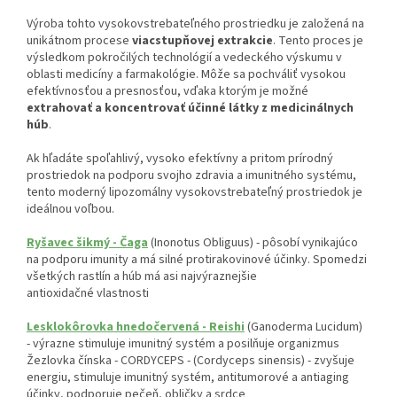
Výroba tohto vysokovstrebateľného prostriedku je založená na
unikátnom procese
viacstupňovej extrakcie
. Tento proces je
výsledkom pokročilých technológií a vedeckého výskumu v
oblasti medicíny a farmakológie. Môže sa pochváliť vysokou
efektívnosťou a presnosťou, vďaka ktorým je možné
extrahovať a koncentrovať účinné látky z medicinálnych
húb
.
Ak hľadáte spoľahlivý, vysoko efektívny a pritom prírodný
prostriedok na podporu svojho zdravia a imunitného systému,
tento moderný lipozomálny vysokovstrebateľný prostriedok je
ideálnou voľbou.
Ryšavec šikmý - Čaga
(Inonotus Obliguus) - pôsobí vynikajúco
na podporu imunity a má silné protirakovinové účinky. Spomedzi
všetkých rastlín a húb má asi najvýraznejšie
antioxidačné vlastnosti
Lesklokôrovka hnedočervená - Reishi
(Ganoderma Lucidum)
- výrazne stimuluje imunitný systém a posilňuje organizmus
Žezlovka čínska - CORDYCEPS - (Cordyceps sinensis) - zvyšuje
energiu, stimuluje imunitný systém, antitumorové a antiaging
účinky, podporuje pečeň, obličky a srdce