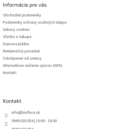
ä
Informácie pre vás
t
Obchodné podmienky
i
Podmienky ochrany osobných údajov
e
Súbory cookies
Všetko o nákupe
Doprava platba
Reklamačný poriadok
Odstúpenie od zmluvy
Alternatívne riešenie sporov (ARS)
Kontakt
Kontakt
info
@
bioflora.sk
0949 020 054 | 10:00 - 18:00