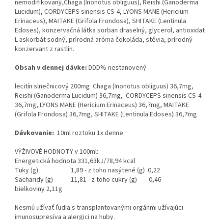
nemodifikovaný,Chaga (Inonotus obliguus), Reishi (Ganoderma
Lucidum), CORDYCEPS sinensis CS-4, LYONS MANE (Hericium
Erinaceus), MAITAKE (Grifola Frondosa), SHITAKE (Lentinula
Edoses), konzervačná látka sorban draselný, glycerol, antioxidat
L-askorbát sodný, prírodná aróma čokoláda, stévia, prírodný
konzervant z rastlín.
Obsah v dennej dávke:
DDD% nestanovený
lecitín slnečnicový 200mg Chaga (Inonotus obliguus) 36,7mg,
Reishi (Ganoderma Lucidum) 36,7mg, CORDYCEPS sinensis CS-4
36,7mg, LYONS MANE (Hericium Erinaceus) 36,7mg, MAITAKE
(Grifola Frondosa) 36,7mg, SHITAKE (Lentinula Edoses) 36,7mg
Dávkovanie:
10ml roztoku 1x denne
VÝŽIVOVÉ HODNOTY v 100ml:
Energetická hodnota 331,63kJ/78,94 kcal
Tuky (g) 1,89 - z toho nasýtené (g) 0,22
Sacharidy (g) 11,81 - z toho cukry (g) 0,46
bielkoviny 2,11g
Nesmú užívať ľudia s transplantovanými orgánmi užívajúci
imunosupresíva a alergici na huby.