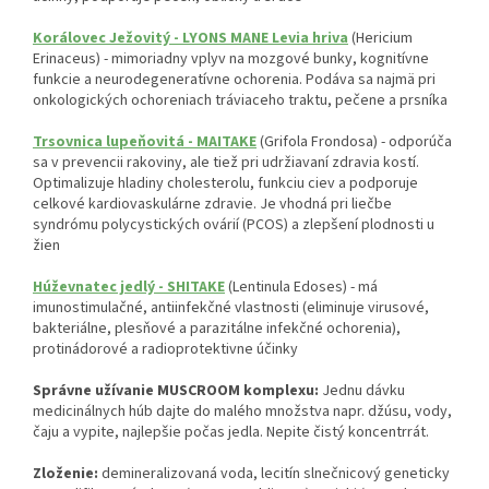
Korálovec Ježovitý - LYONS MANE Levia hriva
(Hericium
Erinaceus) - mimoriadny vplyv na mozgové bunky, kognitívne
funkcie a neurodegeneratívne ochorenia. Podáva sa najmä pri
onkologických ochoreniach tráviaceho traktu, pečene a prsníka
Trsovnica lupeňovitá - MAITAKE
(Grifola Frondosa) - odporúča
sa v prevencii rakoviny, ale tiež pri udržiavaní zdravia kostí.
Optimalizuje hladiny cholesterolu, funkciu ciev a podporuje
celkové kardiovaskulárne zdravie. Je vhodná pri liečbe
syndrómu polycystických ovárií (PCOS) a zlepšení plodnosti u
žien
Húževnatec jedlý - SHITAKE
(Lentinula Edoses) - má
imunostimulačné, antiinfekčné vlastnosti (eliminuje virusové,
bakteriálne, plesňové a parazitálne infekčné ochorenia),
protinádorové a radioprotektivne účinky
Správne užívanie MUSCROOM komplexu:
Jednu dávku
medicinálnych húb dajte do malého množstva napr. džúsu, vody,
čaju a vypite, najlepšie počas jedla. Nepite čistý koncentrrát.
Zloženie:
demineralizovaná voda, lecitín slnečnicový geneticky