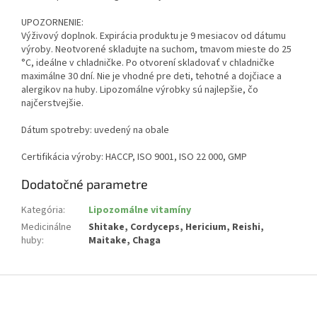
UPOZORNENIE:
Výživový doplnok. Expirácia produktu je 9 mesiacov od dátumu
výroby. Neotvorené skladujte na suchom, tmavom mieste do 25
°C, ideálne v chladničke. Po otvorení skladovať v chladničke
maximálne 30 dní. Nie je vhodné pre deti, tehotné a dojčiace a
alergikov na huby. Lipozomálne výrobky sú najlepšie, čo
najčerstvejšie.
Dátum spotreby: uvedený na obale
Certifikácia výroby: HACCP, ISO 9001, ISO 22 000, GMP
Dodatočné parametre
Kategória
:
Lipozomálne vitamíny
Medicinálne
Shitake, Cordyceps, Hericium, Reishi,
huby
:
Maitake, Chaga
Z
á
p