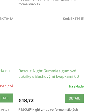
forme kvapiek.
BKT043A
Kód:
BKT9645
cia na
Rescue Night Gummies gumové
cukríky s Bachovými kvapkami 60
ks
dostupné
Na sklade
DETAIL
DETAIL
€18,72
kvetov
RESCUE® Night zmes vo forme mäkkých