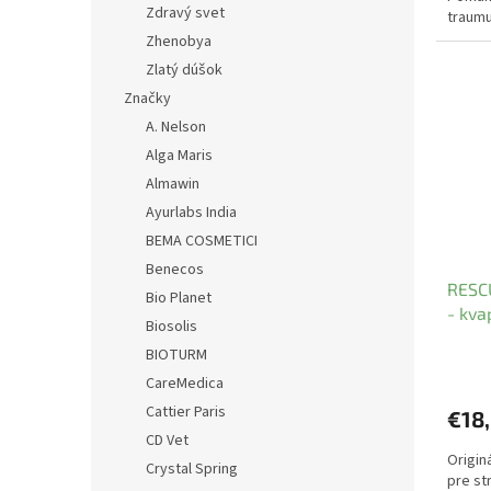
Zdravý svet
traumu,
Zhenobya
Zlatý dúšok
Značky
A. Nelson
Alga Maris
Almawin
Ayurlabs India
BEMA COSMETICI
Benecos
RESC
Bio Planet
- kva
Biosolis
BIOTURM
CareMedica
Cattier Paris
€18
CD Vet
Origin
Crystal Spring
pre st