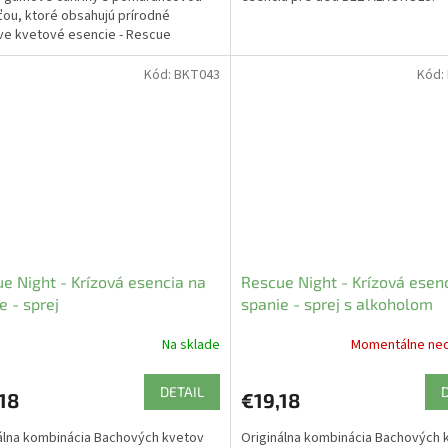
ťou, ktoré obsahujú prírodné
e kvetové esencie - Rescue
y kvapky.
Kód:
BKT043
Kód:
e Night - Krízová esencia na
Rescue Night - Krízová esen
e - sprej
spanie - sprej s alkoholom
Na sklade
Momentálne ne
DETAIL
18
€19,18
álna kombinácia Bachových kvetov
Originálna kombinácia Bachových 