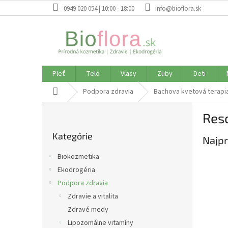
Prejsť
0949 020 054 | 10:00 - 18:00
info@bioflora.sk
na
obsah
Pleť
Telo
Vlasy
Zuby
Deti
Domov
Podpora zdravia
Bachova kvetová terapi
B
Res
o
Preskočiť
č
Kategórie
kategórie
Najpr
n
ý
Biokozmetika
p
Ekodrogéria
a
Podpora zdravia
n
e
Zdravie a vitalita
l
Zdravé medy
Lipozomálne vitamíny