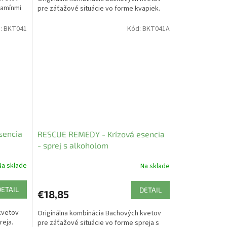
tamínmi
pre záťažové situácie vo forme kvapiek.
:
BKT041
Kód:
BKT041A
sencia
RESCUE REMEDY - Krízová esencia
- sprej s alkoholom
Na sklade
Na sklade
DETAIL
DETAIL
€18,85
kvetov
Originálna kombinácia Bachových kvetov
reja.
pre záťažové situácie vo forme spreja s