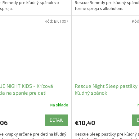
e Remedy pre kľudný spánok vo
Rescue Remedy pre kľudný spáno
spreja.
forme spreja s alkoholom.
Kód:
BKT097
Kód
E NIGHT KIDS - Krízová
Rescue Night Sleep pastilky
ia na spanie pre deti
kľudný spánok
Na sklade
DETAIL
,06
€10,40
e kvapky určené pre deti na kľudný
Rescue Sleep pastilky pre kľudný 