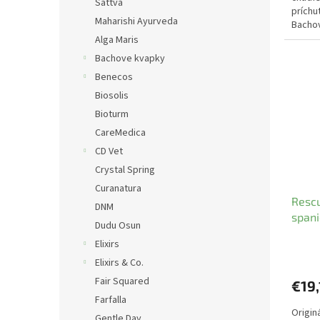
Sattva
príchu
Maharishi Ayurveda
Bachov
Remed
Alga Maris
Bachove kvapky
Benecos
Biosolis
Bioturm
CareMedica
CD Vet
Crystal Spring
Curanatura
Rescu
DNM
spani
Dudu Osun
Elixirs
Elixirs & Co.
Fair Squared
€19,
Farfalla
Origin
Gentle Day