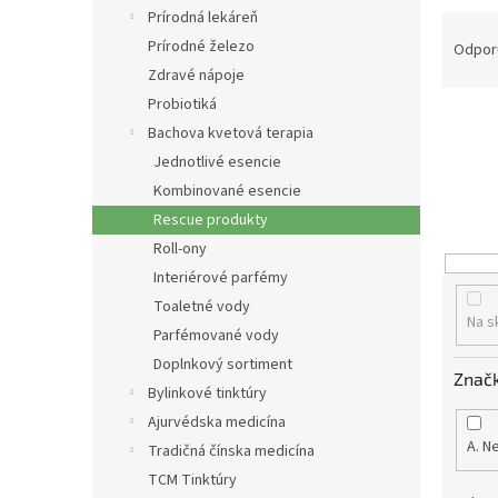
Prírodná lekáreň
R
a
Prírodné železo
Odpor
d
Zdravé nápoje
e
Probiotiká
n
Bachova kvetová terapia
i
Jednotlivé esencie
e
Kombinované esencie
p
r
Rescue produkty
o
Roll-ony
d
Interiérové parfémy
u
Toaletné vody
k
Na s
Parfémované vody
t
o
Doplnkový sortiment
Znač
v
Bylinkové tinktúry
Ajurvédska medicína
A. N
Tradičná čínska medicína
TCM Tinktúry