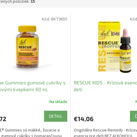
ených položiek:
15
Kód:
BKT9655
Kód
ue Gummies gumové cukríky s
RESCUE KIDS - Krízová esenc
ovými kvapkami 60 ks
deti
Na sklade
DETAIL
,72
€14,06
E® Gummies sú mäkké, žuvacie a
Originálna Rescue Remedy - Krízo
é gumové cukríky s pomarančovou
esencia pre deti BEZ ALKOHOLU.