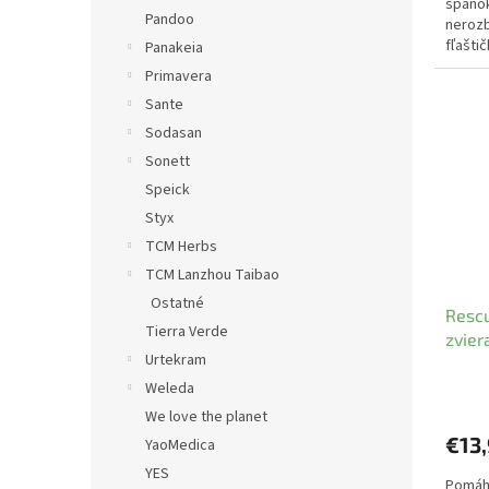
spánok
Pandoo
nerozb
fľašti
Panakeia
Primavera
Sante
Sodasan
Sonett
Speick
Styx
TCM Herbs
TCM Lanzhou Taibao
Ostatné
Rescu
Tierra Verde
zvier
Urtekram
Weleda
We love the planet
€13
YaoMedica
YES
Pomáha