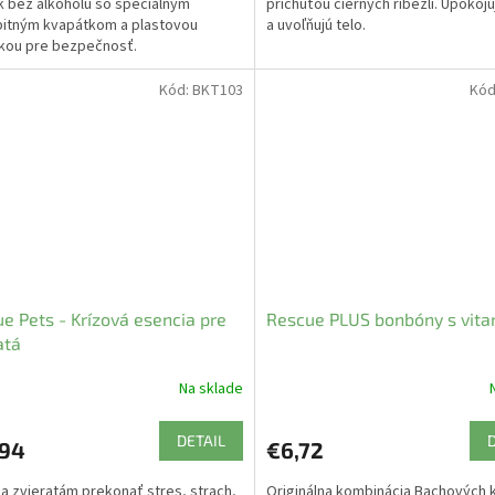
 bez alkoholu so špeciálnym
príchuťou čiernych ríbezlí. Upokoj
itným kvapátkom a plastovou
a uvoľňujú telo.
čkou pre bezpečnosť.
Kód:
BKT103
Kód
e Pets - Krízová esencia pre
Rescue PLUS bonbóny s vit
atá
Na sklade
DETAIL
,94
€6,72
 zvieratám prekonať stres, strach,
Originálna kombinácia Bachových 