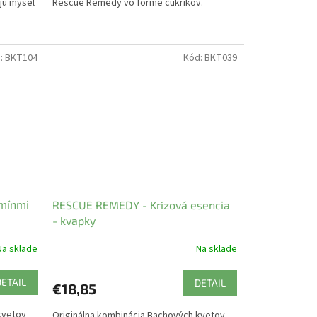
ujú myseľ
Rescue Remedy vo forme cukríkov.
:
BKT104
Kód:
BKT039
amínmi
RESCUE REMEDY - Krízová esencia
- kvapky
Na sklade
Na sklade
DETAIL
DETAIL
€18,85
kvetov
Originálna kombinácia Bachových kvetov