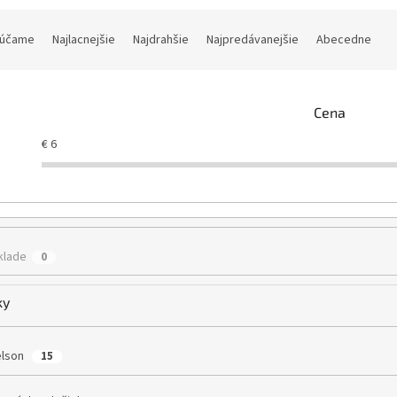
účame
Najlacnejšie
Najdrahšie
Najpredávanejšie
Abecedne
Cena
€
6
klade
0
ky
elson
15