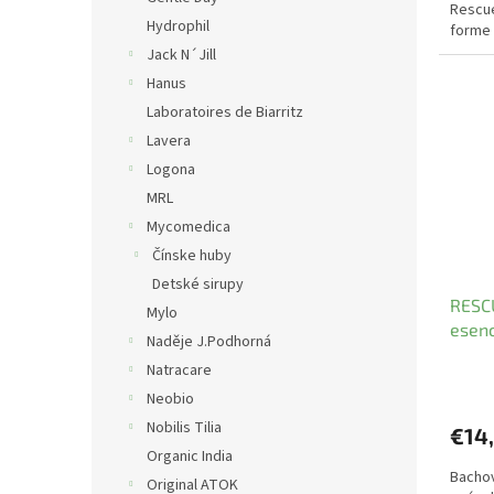
Rescu
Hydrophil
forme 
Jack N´Jill
Hanus
Laboratoires de Biarritz
Lavera
Logona
MRL
Mycomedica
Čínske huby
Detské sirupy
RESCU
Mylo
esenc
Naděje J.Podhorná
Natracare
Neobio
Nobilis Tilia
€14
Organic India
Bachov
Original ATOK