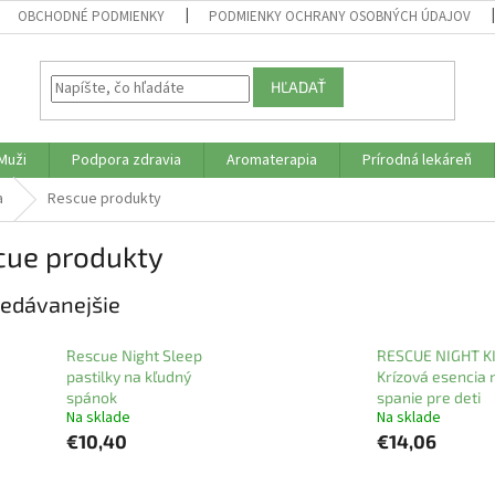
OBCHODNÉ PODMIENKY
PODMIENKY OCHRANY OSOBNÝCH ÚDAJOV
HĽADAŤ
Muži
Podpora zdravia
Aromaterapia
Prírodná lekáreň
a
Rescue produkty
cue produkty
edávanejšie
Rescue Night Sleep
RESCUE NIGHT KI
pastilky na kľudný
Krízová esencia 
spánok
spanie pre deti
Na sklade
Na sklade
€10,40
€14,06