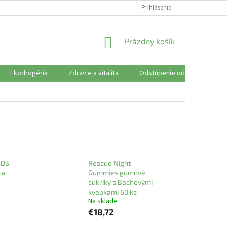
SÚBORY COOKIES
VŠETKO O NÁKUPE
Prihlásenie
DOPRAVA PLATBA
R
NÁKUPNÝ
Prázdny košík
KOŠÍK
Ekodrogéria
Zdravie a vitalita
Odstúpenie od zmluvy
DS -
Rescue Night
na
Gummies gumové
cukríky s Bachovými
kvapkami 60 ks
Na sklade
€18,72