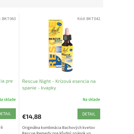
:
BKT063
Kód:
BKT042
ia pre
Rescue Night - Krízová esencia na
spanie - kvapky
Na sklade
Na sklade
DETAIL
DETAIL
€14,88
vá
Originálna kombinácia Bachových kvetov
Rescue Remedy pre kľudný spánok vo