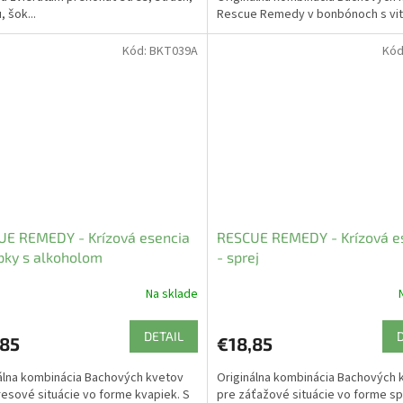
 šok...
Rescue Remedy v bonbónoch s vi
Kód:
BKT039A
Kód
UE REMEDY - Krízová esencia
RESCUE REMEDY - Krízová e
pky s alkoholom
- sprej
Na sklade
DETAIL
,85
€18,85
álna kombinácia Bachových kvetov
Originálna kombinácia Bachových 
resové situácie vo forme kvapiek. S
pre záťažové situácie vo forme sp