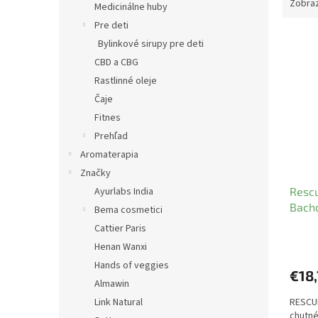
Zobraz
Medicinálne huby
Pre deti
V
Bylinkové sirupy pre deti
ý
CBD a CBG
p
Rastlinné oleje
i
s
Čaje
p
Fitnes
r
Prehľad
o
Aromaterapia
d
Značky
u
Ayurlabs India
Resc
k
Bach
t
Bema cosmetici
o
Cattier Paris
v
Henan Wanxi
Hands of veggies
€18
Almawin
Link Natural
RESCU
chutn