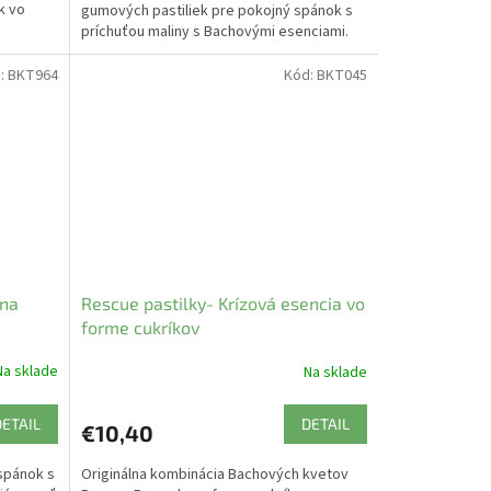
k vo
gumových pastiliek pre pokojný spánok s
príchuťou maliny s Bachovými esenciami.
:
BKT964
Kód:
BKT045
 na
Rescue pastilky- Krízová esencia vo
forme cukríkov
Na sklade
Na sklade
DETAIL
DETAIL
€10,40
spánok s
Originálna kombinácia Bachových kvetov