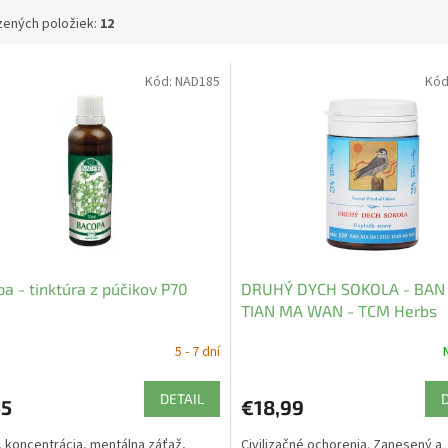
ených položiek:
12
Kód:
NAD185
Kód
a - tinktúra z púčikov P70
DRUHÝ DYCH SOKOLA - BAN 
TIAN MA WAN - TCM Herbs
5 - 7 dní
DETAIL
55
€18,99
 koncentrácia, mentálna záťaž,
Civilizačné ochorenia. Zanesený a