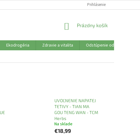
SÚBORY COOKIES
VŠETKO O NÁKUPE
Prihlásenie
DOPRAVA PLATBA
R
NÁKUPNÝ
Prázdny košík
KOŠÍK
Ekodrogéria
Zdravie a vitalita
Odstúpenie od zmluvy
UVOĽNENIE NAPATEJ
TETIVY - TIAN MA
XUE
GOU TENG WAN - TCM
Herbs
Na sklade
€18,99