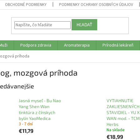
OBCHODNÉ PODMIENKY
PODMIENKY OCHRANY OSOBNÝCH ÚDAJOV
HĽADAŤ
Muži
Podpora zdravia
Aromaterapia
Prírodná lekáreň
ozgová príhoda
og, mozgová príhoda
edávanejšie
Jasná myseľ - Bu Nao
VYTIAHNUTIE
Yang Shen Wan
ZAKLIESNENÝCH
tinktúra z čínskych
STAVIDIEL - YU 
bylín YaoMedica
WAN mod. - TCM
3 - 7 dní
Herbs
Na sklade
€11,79
€18,99