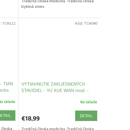
Tradičná čínska medicína. Tradičná čínska
bylinná zmes.
:
TCH112
Kód:
TCH040
- TIAN
VYTIAHNUTIE ZAKLIESNENÝCH
erbs
STAVIDIEL - YU XUE WAN mod. -
TCM Herbs
Na sklade
Na sklade
DETAIL
DETAIL
€18,99
 čínska
Tradičná čínska medicína. Tradičná čínska