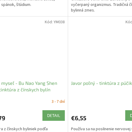
 spánok, štúdium.
vyčerpaný organizmus. Tradičná č
bylinná zmes.
Kód:
YM038
Kó
 myseľ - Bu Nao Yang Shen
Javor poľný - tinktúra z púči
inktúra z čínskych bylín
edica
3 - 7 dní
DETAIL
79
€6,55
ra z čínskych byliniek podľa
Používa sa na posilnenie nervovej 