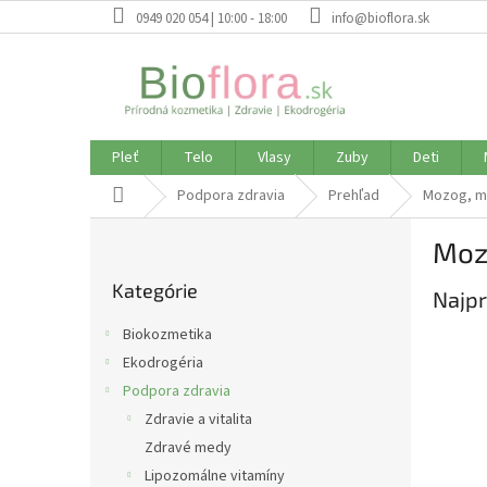
Prejsť
0949 020 054 | 10:00 - 18:00
info@bioflora.sk
na
obsah
Pleť
Telo
Vlasy
Zuby
Deti
Domov
Podpora zdravia
Prehľad
Mozog, m
B
Moz
o
Preskočiť
č
Kategórie
kategórie
Najpr
n
ý
Biokozmetika
p
Ekodrogéria
a
Podpora zdravia
n
e
Zdravie a vitalita
l
Zdravé medy
Lipozomálne vitamíny