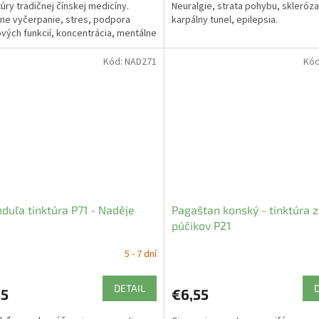
úry tradičnej čínskej medicíny.
Neuralgie, strata pohybu, skleróza
ne vyčerpanie, stres, podpora
karpálny tunel, epilepsia.
ých funkcií, koncentrácia, mentálne
anie.
Kód:
NAD271
Kó
duľa tinktúra P71 - Naděje
Pagaštan konský - tinktúra z
púčikov P21
5 - 7 dní
DETAIL
55
€6,55