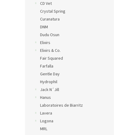
CD Vet
Crystal Spring
Curanatura
DNM
Dudu Osun
Elixirs
Elixirs & Co.
Fair Squared
Farfalla
Gentle Day
Hydrophil
Jack N´Jill
Hanus
Laboratoires de Biarritz
Lavera
Logona
MRL