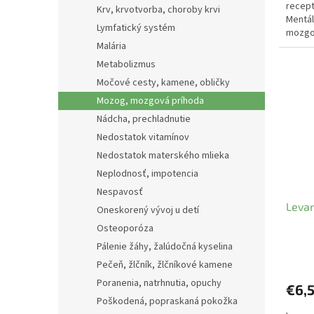
recept
Krv, krvotvorba, choroby krvi
Mentál
Lymfatický systém
mozgov
Malária
vyčerp
Metabolizmus
Močové cesty, kamene, obličky
Mozog, mozgová príhoda
Nádcha, prechladnutie
Nedostatok vitamínov
Nedostatok materského mlieka
Neplodnosť, impotencia
Nespavosť
Levan
Oneskorený vývoj u detí
Osteoporóza
Pálenie žáhy, žalúdočná kyselina
Pečeň, žlčník, žlčníkové kamene
Poranenia, natrhnutia, opuchy
€6,
Poškodená, popraskaná pokožka