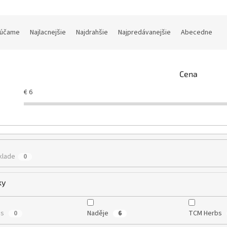
účame
Najlacnejšie
Najdrahšie
Najpredávanejšie
Abecedne
Cena
€
6
klade
0
ky
us
Naděje
TCM Herbs
0
6