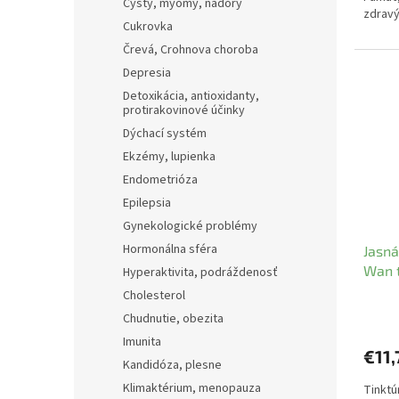
Cysty, myomy, nádory
zdravý
Cukrovka
Črevá, Crohnova choroba
Depresia
Detoxikácia, antioxidanty,
protirakovinové účinky
Dýchací systém
Ekzémy, lupienka
Endometrióza
Epilepsia
Gynekologické problémy
Hormonálna sféra
Jasná
Wan t
Hyperaktivita, podráždenosť
YaoM
Cholesterol
Chudnutie, obezita
Imunita
€11,
Kandidóza, plesne
Klimaktérium, menopauza
Tinktú