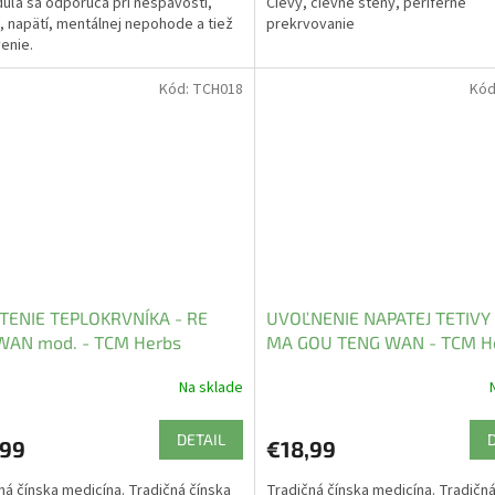
uľa sa odporúča pri nespavosti,
Cievy, cievne steny, periférne
, napätí, mentálnej nepohode a tiež
prekrvovanie
venie.
Kód:
TCH018
Kód
TENIE TEPLOKRVNÍKA - RE
UVOĽNENIE NAPATEJ TETIVY 
WAN mod. - TCM Herbs
MA GOU TENG WAN - TCM H
Na sklade
DETAIL
,99
€18,99
ná čínska medicína. Tradičná čínska
Tradičná čínska medicína. Tradičná