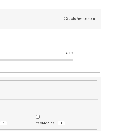
12
položiek celkom
€
19
YaoMedica
5
1