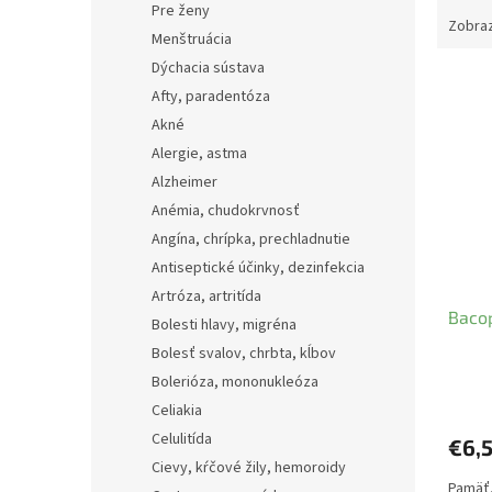
Pre ženy
Zobraz
Menštruácia
Dýchacia sústava
V
Afty, paradentóza
ý
Akné
p
i
Alergie, astma
s
Alzheimer
p
Anémia, chudokrvnosť
r
Angína, chrípka, prechladnutie
o
Antiseptické účinky, dezinfekcia
d
u
Artróza, artritída
Bacop
k
Bolesti hlavy, migréna
t
Bolesť svalov, chrbta, kĺbov
o
Bolerióza, mononukleóza
v
Celiakia
Celulitída
€6,
Cievy, kŕčové žily, hemoroidy
Pamäť,