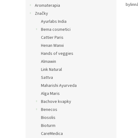
bylinn
Aromaterapia
Značky
Ayurlabs India
Bema cosmetici
Cattier Paris
Henan Wanxi
Hands of veggies
Almawin
Link Natural
Sattva
Maharishi Ayurveda
Alga Maris
Bachove kvapky
Benecos
Biosolis
Bioturm
CareMedica