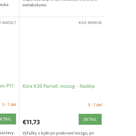
ínska
metabolizmu.
d:
NAD017
Kód:
NADK38
kov P17
Kúra K38 Pamäť, mozog - Naděje
5 - 7 dní
5 - 7 dní
DETAIL
DETAIL
€11,73
sústavy.
Výťažky z bylín pri prekrvení mozgu, pri