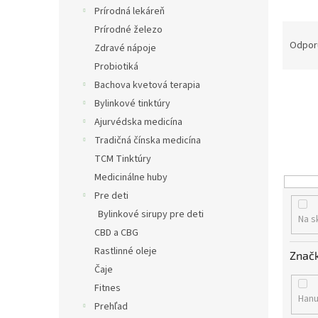
Prírodná lekáreň
R
Prírodné železo
a
Odpor
Zdravé nápoje
d
Probiotiká
e
Bachova kvetová terapia
n
Bylinkové tinktúry
i
e
Ajurvédska medicína
p
Tradičná čínska medicína
r
TCM Tinktúry
o
Medicinálne huby
d
Pre deti
u
Bylinkové sirupy pre deti
k
Na s
t
CBD a CBG
o
Rastlinné oleje
Znač
v
Čaje
Fitnes
Han
Prehľad