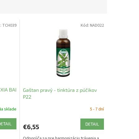
:
TCH039
Kód:
NAD022
XIA BAI
Gaštan pravý - tinktúra z púčikov
P22
Na sklade
5 - 7 dní
DETAIL
DETAIL
€6,55
Odporúča sa pre harmonizáciu trávenia a