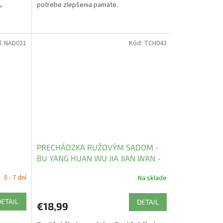
,
potrebe zlepšenia pamäte.
d:
NAD021
Kód:
TCH043
PRECHÁDZKA RUŽOVÝM SADOM -
BU YANG HUAN WU JIA JIAN WAN -
TCM Herbs
5 - 7 dní
Na sklade
DETAIL
DETAIL
€18,99