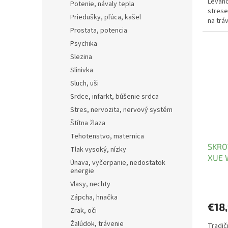
Levand
Potenie, návaly tepla
strese
Priedušky, pľúca, kašel
na trá
Prostata, potencia
Psychika
Slezina
Slinivka
Sluch, uši
Srdce, infarkt, búšenie srdca
Stres, nervozita, nervový systém
Štítna žlaza
Tehotenstvo, maternica
SKRO
Tlak vysoký, nízky
XUE 
Únava, vyčerpanie, nedostatok
energie
Vlasy, nechty
Zápcha, hnačka
€18
Zrak, oči
Žalúdok, trávenie
Tradič