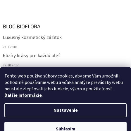
BLOG BIOFLORA
Luxusný kozmetický zážitok
21.1.2018
Elixíry krásy pre každú pleť
22.10.2017
Spoznajte prírodnú kozmetiku Sante
Tento web používa súbory cookies, aby sme Vám umožnili
pohodlné používanie webu a vďaka analýze prevádzky webu
10.10.2017
neustále zlepšovali jeho funkcie, výkon a použiteľnosť.
Ďalšie informácie
.
Vytvoril Shoptet
Nastavenie
Copyright 2026
Bioflora.sk
. Všetky práva vyhradené.
Upraviť
Súhlasím
nastavenie cookies