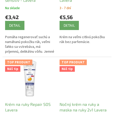
u
sensitiv - Lavera
Lavera
k
Na sklade
3 - 7 dní
t
€3,42
€5,56
o
v
DETAIL
DETAIL
Pomáha regenerovať suchú a
Krém na veľmi citlivú pokožku
namáhanú pokožku rúk, veľmi
rúk bez parfemácie.
ľahko sa vstrebáva, má
príjemnú, delikátnu vôňu. Jemné
prírodné zloženie je šetrné v
citlivej pokožke rúk.
TOP PRODUKT
TOP PRODUKT
Náš tip
Náš tip
Krém na ruky Repair SOS
Nočný krém na ruky a
Lavera
maska na ruky 2v1 Lavera