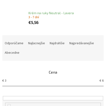
Krém na ruky Neutral - Lavera
3 - 7 dní
€5,56
R
a
Odporúčame
Najlacnejšie
Najdrahšie
Najpredávanejšie
d
e
Abecedne
n
i
e
Cena
p
r
€
3
€
6
o
d
u
k
t