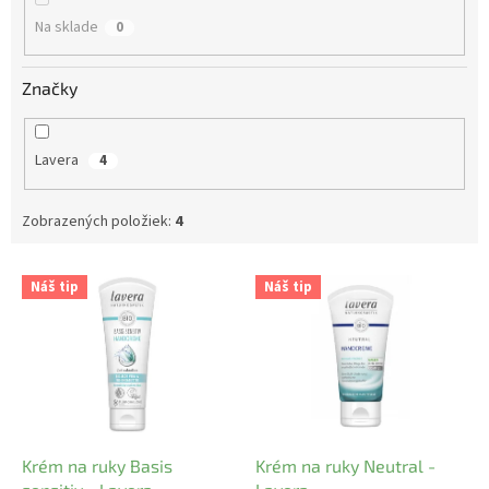
o
Na sklade
0
v
Značky
Lavera
4
Zobrazených položiek:
4
V
Náš tip
Náš tip
ý
p
i
s
p
r
o
d
Krém na ruky Basis
Krém na ruky Neutral -