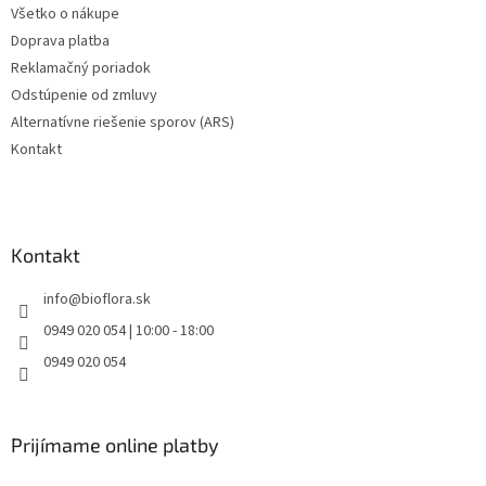
v
Všetko o nákupe
k
Doprava platba
y
v
Reklamačný poriadok
ý
Odstúpenie od zmluvy
p
Alternatívne riešenie sporov (ARS)
i
s
Kontakt
u
Kontakt
info
@
bioflora.sk
0949 020 054 | 10:00 - 18:00
0949 020 054
Prijímame online platby