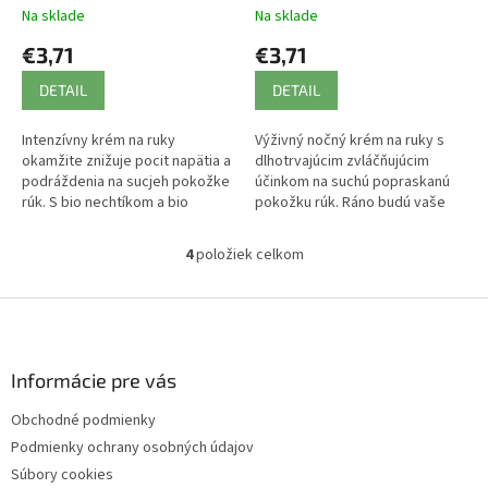
Na sklade
Na sklade
€3,71
€3,71
DETAIL
DETAIL
Intenzívny krém na ruky
Výživný nočný krém na ruky s
okamžite znižuje pocit napätia a
dlhotrvajúcim zvláčňujúcim
podráždenia na sucjeh pokožke
účinkom na suchú popraskanú
rúk. S bio nechtíkom a bio
pokožku rúk. Ráno budú vaše
bambuckým maslom. Hojí
ruky hebké a jemné.
podráždenú pokožku rúk bez
4
položiek celkom
O
pocitu mastnoty.
v
l
Z
á
á
d
p
a
ä
Informácie pre vás
c
t
i
Obchodné podmienky
i
e
Podmienky ochrany osobných údajov
p
e
r
Súbory cookies