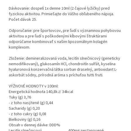
Dávkovanie: dospelí 1x denne 10ml (2 čajové lyžičky) pred
fyzickou aktivitou. Primiešajte do Vášho obľubeného nápoja.
Počet dávok 25.
Odporučanie: pre športovcov, pre ľudí s významnou pohybovou
aktivitou a pre ľudí s poškodenými kĺbovými štruktúrami
odporúčame kombinovať s našim lipozomálnym kolagén
komplexom.
Zloženie: demineralizovaná voda, lecitín slnečnicový (geneticky
nemodifikovaný), glukosamín HCl, chondroitín sulfát, kyselina
hyaluronová konzervačná látka sorban draselný, antioxidant L-
askorbát sódny, prírodná aróma s príchuťou tutti fruti.
VÝŽIVOVÉ HODNOTY v 100ml:
Energetická hodnota 140,8kJ/ 34kcal
Tuky (g) 3,76
- z toho nasýtené (g) 0,44
Sacharidy (g) 0,20
- z toho cukry (g) 0,08
Bielkoviny (g) 0,16
Obsah v dennej dávke: DDD%
Lecitín slnečnicový 400mg nestanovené