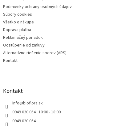
i
Podmienky ochrany osobných údajov
e
Súbory cookies
Všetko o nákupe
Doprava platba
Reklamačný poriadok
Odstúpenie od zmluvy
Alternatívne riešenie sporov (ARS)
Kontakt
Kontakt
info
@
bioflora.sk
0949 020 054 | 10:00 - 18:00
0949 020 054