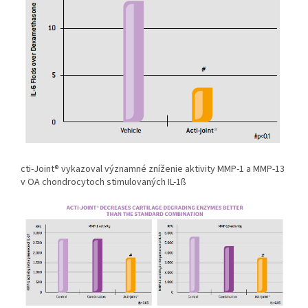
cti-Joint® vykazoval významné zníženie aktivity MMP-1 a MMP-13
v OA chondrocytoch stimulovaných IL-1ß