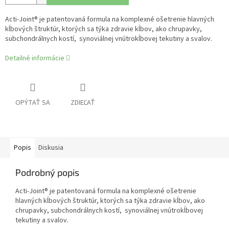
Acti-Joint® je patentovaná formula na komplexné ošetrenie hlavných
kĺbových štruktúr, ktorých sa týka zdravie kĺbov, ako chrupavky,
subchondrálnych kostí, synoviálnej vnútrokĺbovej tekutiny a svalov.
Detailné informácie
OPÝTAŤ SA
ZDIEĽAŤ
Popis
Diskusia
Podrobný popis
Acti-Joint® je patentovaná formula na komplexné ošetrenie
hlavných kĺbových štruktúr, ktorých sa týka zdravie kĺbov, ako
chrupavky, subchondrálnych kostí, synoviálnej vnútrokĺbovej
tekutiny a svalov.