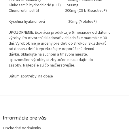
Glukosamín hydrochlorid (HCl ) 1500mg
Chondroitín sulfát 200mg (CS b-Bioactive®)
Kyselina hyaluronová 20mg (Mobilee®)
UPOZORNENIE: Expirácia produktu je 6 mesiacov od dátumu
výroby. Po otvorení skladovať v chladničke maximálne 30
dní. Výrobok nie je určený pre deti do 3 rokov. Skladovať
od dosahu detí. Neprekračujte odporúčanú dennú
dávku. Skladujte na suchom a tmavom mieste.
Lipozomálne výrobky si zbytočne neukladajte do
zásoby. Najlepšie sú čo najčerstvejšie.
Dátum spotreby: na obale
Z
á
p
ä
Informácie pre vás
t
Obchodné podmienky