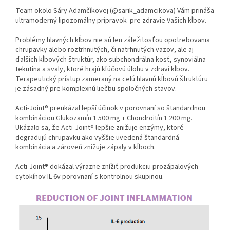
Team okolo Sáry Adamčíkovej (@sarik_adamcikova) Vám prináša
ultramoderný lipozomálny prípravok pre zdravie Vašich kĺbov.
Problémy hlavných kĺbov nie sú len záležitosťou opotrebovania
chrupavky alebo roztrhnutých, či natrhnutých väzov, ale aj
ďalších kĺbových štruktúr, ako subchondrálna kosť, synoviálna
tekutina a svaly, ktoré hrajú kľúčovú úlohu v zdraví kĺbov.
Terapeutický prístup zameraný na celú hlavnú kĺbovú štruktúru
je zásadný pre komplexnú liečbu spoločných stavov.
Acti-Joint® preukázal lepší účinok v porovnaní so štandardnou
kombináciou Glukozamín 1 500 mg + Chondroitín 1 200 mg.
Ukázalo sa, že Acti-Joint® lepšie znižuje enzýmy, ktoré
degradujú chrupavku ako vyššie uvedená štandardná
kombinácia a zároveň znižuje zápaly v kĺboch.
Acti-Joint® dokázal výrazne znížiť produkciu prozápalových
cytokínov IL-6v porovnaní s kontrolnou skupinou.