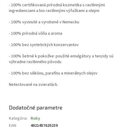
- 100% certifikovaná prírodná kozmetika s rastlinnými
ingredienciami a bio rastlinnými výťažkami a olejmi
- 100% vyvinuté a vyrobené v Nemecku
- 100% prírodná vôňa a aroma
- 100% bez syntetických konzervantov
- 100% šetrné k pokožke: použité emulgátory a tenzidy sú
výhradne rastlinného pôvodu
- 100% bez silikónu, parafínu a minerálnych olejov
Netestované na zvieratách.
Dodatočné parametre
Kategória
:
Ruky
EAN
:
4021457625239