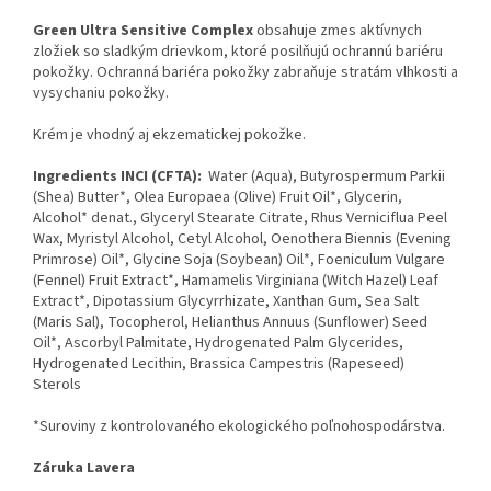
Green Ultra Sensitive Complex
obsahuje zmes aktívnych
zložiek so sladkým drievkom, ktoré posilňujú ochrannú bariéru
pokožky. Ochranná bariéra pokožky zabraňuje stratám vlhkosti a
vysychaniu pokožky.
Krém je vhodný aj ekzematickej pokožke.
Ingredients INCI (CFTA):
Water (Aqua), Butyrospermum Parkii
(Shea) Butter*, Olea Europaea (Olive) Fruit Oil*, Glycerin,
Alcohol* denat., Glyceryl Stearate Citrate, Rhus Verniciflua Peel
Wax, Myristyl Alcohol, Cetyl Alcohol, Oenothera Biennis (Evening
Primrose) Oil*, Glycine Soja (Soybean) Oil*, Foeniculum Vulgare
(Fennel) Fruit Extract*, Hamamelis Virginiana (Witch Hazel) Leaf
Extract*, Dipotassium Glycyrrhizate, Xanthan Gum, Sea Salt
(Maris Sal), Tocopherol, Helianthus Annuus (Sunflower) Seed
Oil*, Ascorbyl Palmitate, Hydrogenated Palm Glycerides,
Hydrogenated Lecithin, Brassica Campestris (Rapeseed)
Sterols
*Suroviny z kontrolovaného ekologického poľnohospodárstva.
Záruka Lavera