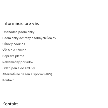
Z
á
p
ä
Informácie pre vás
t
Obchodné podmienky
i
Podmienky ochrany osobných údajov
e
Súbory cookies
Všetko o nákupe
Doprava platba
Reklamačný poriadok
Odstúpenie od zmluvy
Alternatívne riešenie sporov (ARS)
Kontakt
Kontakt