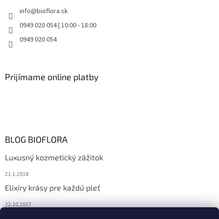
info
@
bioflora.sk
0949 020 054 | 10:00 - 18:00
0949 020 054
Prijímame online platby
BLOG BIOFLORA
Luxusný kozmetický zážitok
21.1.2018
Elixíry krásy pre každú pleť
22.10.2017
Spoznajte prírodnú kozmetiku Sante