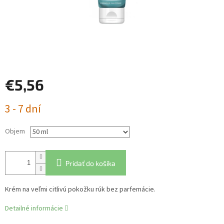
€5,56
Jednotková
3 - 7 dní
cena:
Objem
Pridať do košíka
Krém na veľmi citlivú pokožku rúk bez parfemácie.
Detailné informácie