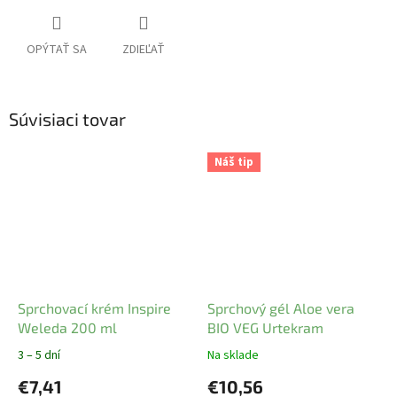
OPÝTAŤ SA
ZDIEĽAŤ
Súvisiaci tovar
Náš tip
Sprchovací krém Inspire
Sprchový gél Aloe vera
Weleda 200 ml
BIO VEG Urtekram
3 – 5 dní
Na sklade
€7,41
€10,56