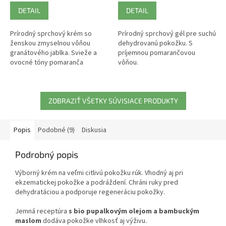
DETAIL
DETAIL
Prírodný sprchový krém so
Prírodný sprchový gél pre suchú
ženskou zmyselnou vôňou
dehydrovanú pokožku. S
granátového jablka. Svieže a
príjemnou pomarančovou
ovocné tóny pomaranča
vôňou.
povzbudzujú zmysly, sladká a
hrejivá vôňa davany navodzuje
atmosféru...
ZOBRAZIŤ VŠETKY SÚVISIACE PRODUKTY
Popis
Podobné (9)
Diskusia
Podrobný popis
Výborný krém na veľmi citlivú pokožku rúk. Vhodný aj pri
ekzematickej pokožke a podráždení. Chráni ruky pred
dehydratáciou a podporuje regeneráciu pokožky.
Jemná receptúra
s bio pupalkovým olejom a bambuckým
maslom
dodáva pokožke vlhkosť aj výživu.