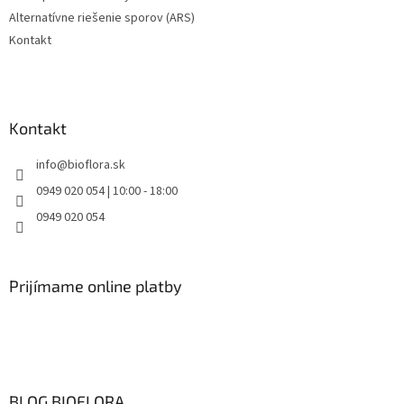
p
Alternatívne riešenie sporov (ARS)
i
s
Kontakt
u
Kontakt
info
@
bioflora.sk
0949 020 054 | 10:00 - 18:00
0949 020 054
Prijímame online platby
BLOG BIOFLORA