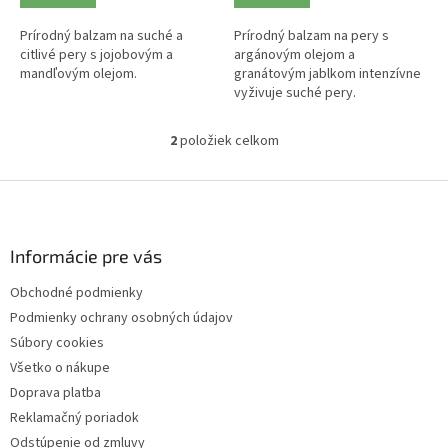
Prírodný balzam na suché a
Prírodný balzam na pery s
citlivé pery s jojobovým a
argánovým olejom a
mandľovým olejom.
granátovým jablkom intenzívne
vyživuje suché pery.
2
položiek celkom
O
v
l
Z
á
á
d
p
a
ä
Informácie pre vás
c
t
i
Obchodné podmienky
i
e
Podmienky ochrany osobných údajov
p
e
r
Súbory cookies
v
Všetko o nákupe
k
Doprava platba
y
v
Reklamačný poriadok
ý
Odstúpenie od zmluvy