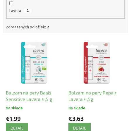
Lavera
2
Zobrazených položiek:
2
V
ý
p
i
s
p
r
o
d
Balzam na pery Basis
Balzam na pery Repair
u
Sensitive Lavera 4,5 g
Lavera 4,5g
k
Na sklade
Na sklade
t
€1,99
€3,63
o
v
DETAIL
DETAIL