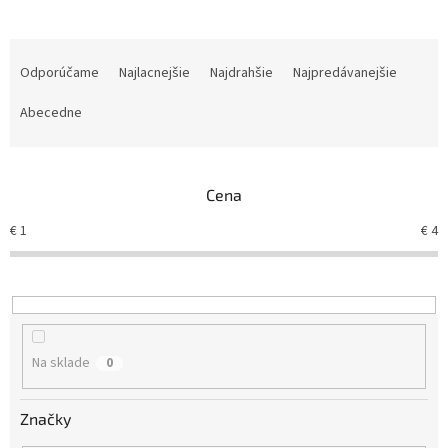
R
a
Odporúčame
Najlacnejšie
Najdrahšie
Najpredávanejšie
d
e
Abecedne
n
i
e
Cena
p
r
€
1
€
4
o
d
u
k
t
o
Na sklade
0
v
Značky