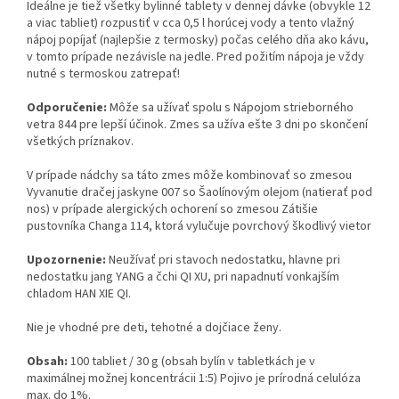
Ideálne je tiež všetky bylinné tablety v dennej dávke (obvykle 12
a viac tabliet) rozpustiť v cca 0,5 l horúcej vody a tento vlažný
nápoj popíjať (najlepšie z termosky) počas celého dňa ako kávu,
v tomto prípade nezávisle na jedle. Pred požitím nápoja je vždy
nutné s termoskou zatrepať!
Odporučenie:
Môže sa užívať spolu s Nápojom strieborného
vetra 844 pre lepší účinok. Zmes sa užíva ešte 3 dni po skončení
všetkých príznakov.
V prípade nádchy sa táto zmes môže kombinovať so zmesou
Vyvanutie dračej jaskyne 007 so Šaolínovým olejom (natierať pod
nos) v prípade alergických ochorení so zmesou Zátišie
pustovníka Changa 114, ktorá vylučuje povrchový škodlivý vietor
Upozornenie:
Neužívať pri stavoch nedostatku, hlavne pri
nedostatku jang YANG a čchi QI XU, pri napadnutí vonkajším
chladom HAN XIE QI.
Nie je vhodné pre deti, tehotné a dojčiace ženy.
Obsah:
100 tabliet / 30 g (obsah bylín v tabletkách je v
maximálnej možnej koncentrácii 1:5) Pojivo je prírodná celulóza
max. do 1%.