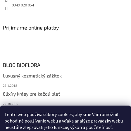
0949 020 054
Prijímame online platby
BLOG BIOFLORA
Luxusný kozmetický zážitok
21.1.2018
Elixíry krásy pre každú pleť
22.10.2017
Spoznajte prírodnú kozmetiku Sante
Tento web používa súbory cookies, aby sme Vám umožnili
pohodlné používanie webu a vďaka analýze prevádzky webu
10.10.2017
neustále zlepšovali jeho funkcie, výkon a použiteľnosť.