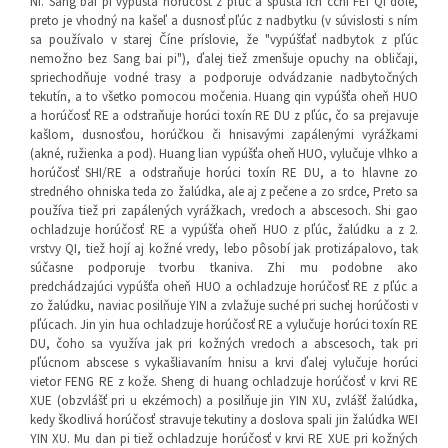
NI. Sang bai pi vypúšťa horúčosť z pľúc a spúšťa ich čchi FEI QI dole,
preto je vhodný na kašeľ a dusnosť pľúc z nadbytku (v súvislosti s ním
sa používalo v starej Číne príslovie, že "vypúšťať nadbytok z pľúc
nemožno bez Sang bai pi"), ďalej tiež zmenšuje opuchy na obličaji,
spriechodňuje vodné trasy a podporuje odvádzanie nadbytočných
tekutín, a to všetko pomocou močenia. Huang qin vypúšťa oheň HUO
a horúčosť RE a odstraňuje horúci toxín RE DU z pľúc, čo sa prejavuje
kašlom, dusnosťou, horúčkou či hnisavými zapálenými vyrážkami
(akné, ružienka a pod). Huang lian vypúšťa oheň HUO, vylučuje vlhko a
horúčosť SHI/RE a odstraňuje horúci toxín RE DU, a to hlavne zo
stredného ohniska teda zo žalúdka, ale aj z pečene a zo srdce, Preto sa
používa tiež pri zapálených vyrážkach, vredoch a abscesoch. Shi gao
ochladzuje horúčosť RE a vypúšťa oheň HUO z pľúc, žalúdku a z 2.
vrstvy QI, tiež hojí aj kožné vredy, lebo pôsobí jak protizápalovo, tak
súčasne podporuje tvorbu tkaniva. Zhi mu podobne ako
predchádzajúci vypúšťa oheň HUO a ochladzuje horúčosť RE z pľúc a
zo žalúdku, naviac posilňuje YIN a zvlažuje suché pri suchej horúčosti v
pľúcach. Jin yin hua ochladzuje horúčosť RE a vylučuje horúci toxín RE
DU, čoho sa využíva jak pri kožných vredoch a abscesoch, tak pri
pľúcnom abscese s vykašliavaním hnisu a krvi ďalej vylučuje horúci
vietor FENG RE z kože. Sheng di huang ochladzuje horúčosť v krvi RE
XUE (obzvlášť pri u ekzémoch) a posilňuje jin YIN XU, zvlášť žalúdka,
kedy škodlivá horúčosť stravuje tekutiny a doslova spali jin žalúdka WEI
YIN XU. Mu dan pi tiež ochladzuje horúčosť v krvi RE XUE pri kožných