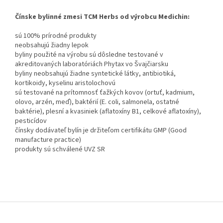
Čínske bylinné zmesi TCM Herbs od výrobcu Medichin:
sú 100% prírodné produkty
neobsahujú žiadny lepok
byliny použité na výrobu sú dôsledne testované v
akreditovaných laboratóriách Phytax vo Švajčiarsku
byliny neobsahujú žiadne syntetické látky, antibiotiká,
kortikoidy, kyselinu aristolochovú
sú testované na prítomnosť ťažkých kovov (ortuť, kadmium,
olovo, arzén, meď), baktérií (E. coli, salmonela, ostatné
baktérie), plesní a kvasiniek (aflatoxíny B1, celkové aflatoxíny),
pesticídov
čínsky dodávateľ bylín je držiteľom certifikátu GMP (Good
manufacture practice)
produkty sú schválené UVZ SR
Z
á