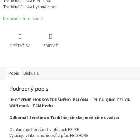
Tradičná čínska medicína.
Tradičná čínska bylinná zmes.
Detailné informácie
OPÝTAŤ SA
ZDIEĽAŤ
Popis
Diskusia
Podrobný popis
UKOTVENIE HORKOVZDUŠNÉHO BALÓNA - PI PA QING FEI YIN
WAN mod. - TCM Herbs
Odborná literatúra o Tradičnej čínskej medicíne uvádza:
Ochladzuje horúčosť v pľúcach FEI RE
Vylučuje vlhko a horúčosť z pľúc FEI SHI/RE