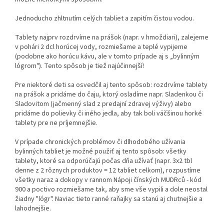
Jednoducho zhltnutím celých tabliet a zapitím čistou vodou.
Tablety najprv rozdrvíme na prášok (napr. v hmoždiari), zalejeme
v pohári 2 dcl horúcej vody, rozmiešame a teplé vypijeme
(podobne ako horúcu kávu, ale v tomto prípade aj s „bylinným
lógrom"). Tento spôsob je tiež najúčinnejší!
Pre niektoré deti sa osvedčil aj tento spôsob: rozdrvíme tablety
na prášok a pridáme do čaju, ktorý osladíme napr. Sladenkou či
Sladovitom (jačmenný slad z predajní zdravej výživy) alebo
pridáme do polievky či iného jedla, aby tak boli väčšinou horké
tablety pre ne príjemnejšie.
V prípade chronických problémov či dlhodobého užívania
bylinných tabliet je možné použiť aj tento spôsob: všetky
tablety, ktoré sa odporúčajú počas dňa užívať (napr. 3x2 tbl
denne z 2 rôznych produktov = 12 tabliet celkom), rozpustíme
všetky naraz a dokopy v rannom Nápoji čínských MUDRců - kód
900 a poctivo rozmiešame tak, aby sme vše vypili a dole neostal
žiadny "lógr". Naviac tieto ranné raňajky sa stanú aj chutnejšie a
lahodnejšie.