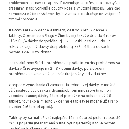
problémoch a naviac aj krv Rozprúďuje a oživuje a rozptyľuje
zrazeniny, napr. vonkajšie opuchy kože a vnútorné abscesy. Gan cao
harmonizuje účinok všetkých bylín v zmesi a odstraňuje ich vzájomné
toxické pôsobenie.
Dávkovanie
- 3x denne 4 tablety, deti od 3 let 3x denne 2
tablety. Obecne sa užívajú v Číne byliny tak, že deti do 4 rokov
užívajú 1/4 dávky dospelého, tj. 3 x 1 – 2 tbl, deti od 5 do 12
rokov užívajú 1/2 dávky dospelého, tj. 3x2 – 4 tbl. a dospelí
potom 3 x 4 – 8 tbl denne.
Inak v akútnom štádiu problémov a podľa intenzity problémov sa
dávka v Číne zvyšuje na 2 – 3 x denní dávky, po zlepšení
problémov sa zase znižuje – všetko je vždy individuálne!
V prípade vynechania či zabudnutia jednotlivej dávky je možné
užiť nasledujúcu dávku v dvojnásobnom množstve (napr. pri
zabudnutí rannej dávky 4 tabliet je možné na poludnie užiť 8
tabliet, rovnako aj miesto 3x denne 4 tablety je možné užiť ráno
a večer 2x6 tabliet apod.).
Tablety by sa mali užívať najlepšie 15 minút pred jedlom alebo 30
minút po jedle (neznamená nutne byť najedený!) a to je potom
možné niekoľkými spôsobmi: