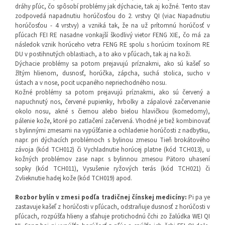
dráhy pľúc, čo spôsobí problémy jak dýchacie, tak aj kožné. Tento stav
zodpovedá napadnutiu horúčosťou do 2. vrstvy QI (viac Napadnutiu
horúčosťou - 4 vrstvy) a vzniká tak, že na už prítomnú horúčosť v
pľúcach FEI RE nasadne vonkajší škodlivý vietor FENG XIE, čo má za
následok vznik horúceho vetra FENG RE spolu s horúcim toxínom RE
DU v postihnutých oblastiach, a to ako v pľúcach, tak aj na koži.
Dýchacie problémy sa potom prejavujú príznakmi, ako sú kašeľ so
žltým hlienom, dusnosť, horúčka, zápcha, suchá stolica, sucho v
ústach a v nose, pocit ucpaného nepriechodného nosu.
Kožné problémy sa potom prejavujú príznakmi, ako sú červený a
napuchnutý nos, červené pupienky, hrbolky a zápalové začervenanie
okolo nosu, akné s čiernou alebo bielou hlavičkou (komedomy),
pálenie kože, ktoré po zatlačení začervená. Vhodné je tiež kombinovať
s bylinnými zmesami na vypúšťanie a ochladenie horúčosti z nadbytku,
napr. pri dýchacích problémoch s bylinou zmesou Tieň brokátového
závoja (kód TCH012) či Vychladnutie horúcej platne (kód TCH013), u
kožných problémov zase napr. s bylinnou zmesou Pätoro uhasení
sopky (kód TCH011), Vysušenie ryžových terás (kód TCH021) či
Zvlieknutie hadej kože (kód TCH019) apod.
Rozbor bylín v zmesi podľa tradičnej čínskej medicíny:
Pi pa ye
zastavuje kašeľ z horúčosti v pľúcach, odstraňuje dusnosť z horúčosti v
pľúcach, rozpúšťa hlieny a sťahuje protichodnú čchi zo žalúdka WEI QI