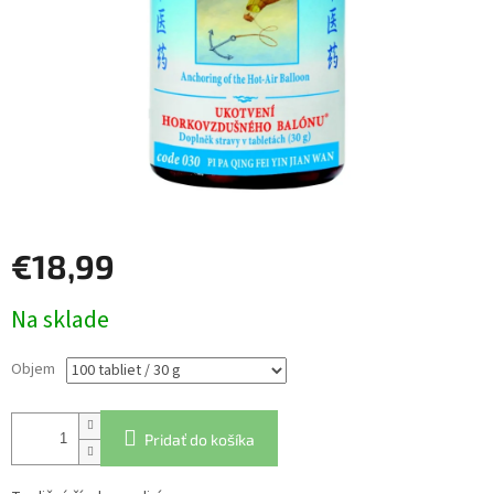
€18,99
Jednotková
Na sklade
cena:
Objem
Pridať do košíka