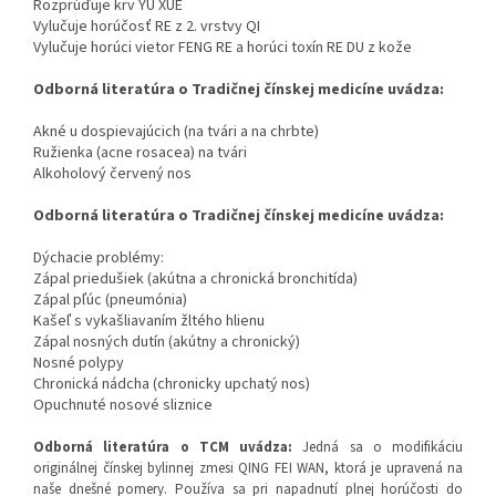
Rozprúďuje krv YU XUE
Vylučuje horúčosť RE z 2. vrstvy QI
Vylučuje horúci vietor FENG RE a horúci toxín RE DU z kože
Odborná literatúra o Tradičnej čínskej medicíne uvádza:
Akné u dospievajúcich (na tvári a na chrbte)
Ružienka (acne rosacea) na tvári
Alkoholový červený nos
Odborná literatúra o Tradičnej čínskej medicíne uvádza:
Dýchacie problémy:
Zápal priedušiek (akútna a chronická bronchitída)
Zápal pľúc (pneumónia)
Kašeľ s vykašliavaním žltého hlienu
Zápal nosných dutín (akútny a chronický)
Nosné polypy
Chronická nádcha (chronicky upchatý nos)
Opuchnuté nosové sliznice
Odborná literatúra o TCM uvádza
:
Jedná sa o modifikáciu
originálnej čínskej bylinnej zmesi QING FEI WAN, ktorá je upravená na
naše dnešné pomery. Používa sa pri napadnutí plnej horúčosti do