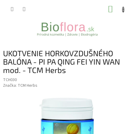
Prejsť
NÁKUP
na
obsah
KOŠÍK
UKOTVENIE HORKOVZDUŠNÉHO
BALÓNA - PI PA QING FEI YIN WAN
mod. - TCM Herbs
TCH030
Značka:
TCM Herbs