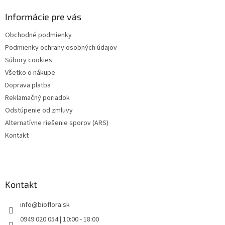
p
ä
Informácie pre vás
t
Obchodné podmienky
i
Podmienky ochrany osobných údajov
e
Súbory cookies
Všetko o nákupe
Doprava platba
Reklamačný poriadok
Odstúpenie od zmluvy
Alternatívne riešenie sporov (ARS)
Kontakt
Kontakt
info
@
bioflora.sk
0949 020 054 | 10:00 - 18:00