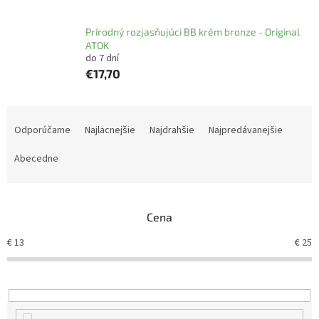
Prírodný rozjasňujúci BB krém bronze - Original
ATOK
do 7 dní
€17,70
R
a
Odporúčame
Najlacnejšie
Najdrahšie
Najpredávanejšie
d
e
Abecedne
n
i
e
Cena
p
r
€
13
€
25
o
d
u
k
t