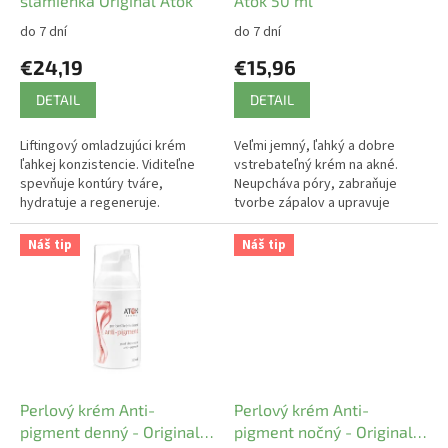
u
slamienka Original Atok
Atok 50 ml
k
do 7 dní
do 7 dní
t
€24,19
€15,96
o
v
DETAIL
DETAIL
Liftingový omladzujúci krém
Veľmi jemný, ľahký a dobre
ľahkej konzistencie. Viditeľne
vstrebateľný krém na akné.
spevňuje kontúry tváre,
Neupcháva póry, zabraňuje
hydratuje a regeneruje.
tvorbe zápalov a upravuje
nadmerné mastenie pleti.
Náš tip
Náš tip
Perlový krém Anti-
Perlový krém Anti-
pigment denný - Original
pigment nočný - Original