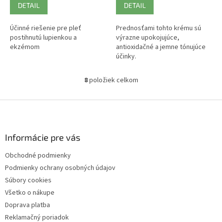
DETAIL
DETAIL
Účinné riešenie pre pleť
Prednosťami tohto krému sú
postihnutú lupienkou a
výrazne upokojujúce,
ekzémom
antioxidačné a jemne tónujúce
účinky.
8
položiek celkom
O
v
l
Z
á
á
d
p
a
ä
Informácie pre vás
c
t
i
Obchodné podmienky
i
e
Podmienky ochrany osobných údajov
p
e
r
Súbory cookies
v
Všetko o nákupe
k
Doprava platba
y
v
Reklamačný poriadok