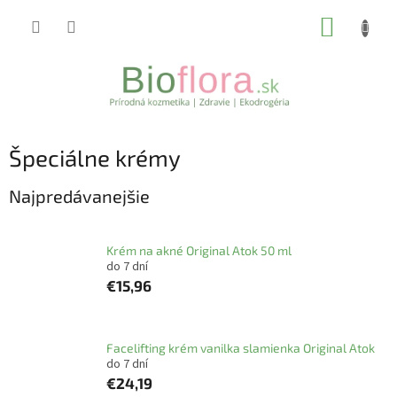
Prejsť
NÁKUP
na
obsah
KOŠÍK
Špeciálne krémy
Najpredávanejšie
Krém na akné Original Atok 50 ml
do 7 dní
€15,96
Facelifting krém vanilka slamienka Original Atok
do 7 dní
€24,19