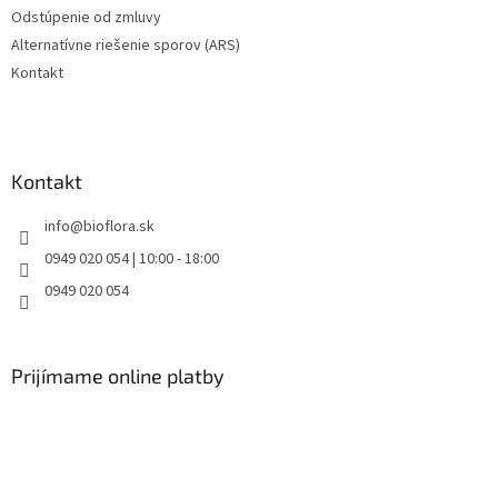
ý
Odstúpenie od zmluvy
p
Alternatívne riešenie sporov (ARS)
i
s
Kontakt
u
Kontakt
info
@
bioflora.sk
0949 020 054 | 10:00 - 18:00
0949 020 054
Prijímame online platby