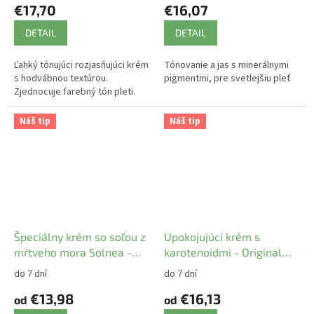
€17,70
€16,07
DETAIL
DETAIL
Ľahký tónujúci rozjasňujúci krém
Tónovanie a jas s minerálnymi
s hodvábnou textúrou.
pigmentmi, pre svetlejšiu pleť
Zjednocuje farebný tón pleti.
Náš tip
Náš tip
Špeciálny krém so soľou z
Upokojujúci krém s
mŕtveho mora Solnea -
karotenoidmi - Original
Original ATOK
ATOK
do 7 dní
do 7 dní
€13,98
€16,13
od
od