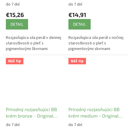
ATOK
ATOK
do 7 dní
do 7 dní
€15,26
€14,91
DETAIL
DETAIL
Rozjasňujúca sila perál v dennej
Rozjasňujúca sila perál v nočnej
starostlivosti o pleť s
starostlivosti o pleť s
pigmentovými škvrnami
pigmentovými skvrnami
Náš tip
Náš tip
Prírodný rozjasňujúci BB
Prírodný rozjasňujúci BB
krém bronze - Original
krém medium - Original
ATOK
ATOK
do 7 dní
do 7 dní