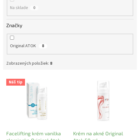
o
Na sklade
0
v
Značky
Original ATOK
8
Zobrazených položiek:
8
V
Náš tip
ý
p
i
s
p
r
o
d
Facelifting krém vanilka
Krém na akné Original