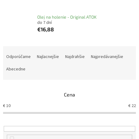
Olej na holenie - Original ATOK
do 7 dní
€16,88
R
a
Odporúčame
Najlacnejšie
Najdrahšie
Najpredávanejšie
d
e
Abecedne
n
i
e
Cena
p
r
€
10
€
22
o
d
u
k
t