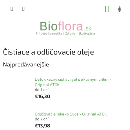
Prejsť
NÁKUP
na
obsah
KOŠÍK
Čistiace a odličovacie oleje
Najpredávanejšie
Detoxikačný čistiaci gél s aktívnym uhlím -
Original ATOK
do 7 dní
€16,30
Odličovacie mlieko Ovos - Original ATOK
do 7 dní
€13,98