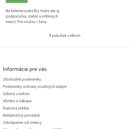
Na holenie pokožky tváre ale aj
podpazušia, slabín a intímnych
miest. Pre mužov i ženy.
7
položiek celkom
O
v
l
Z
á
á
d
p
a
ä
Informácie pre vás
c
t
i
Obchodné podmienky
i
e
Podmienky ochrany osobných údajov
p
e
r
Súbory cookies
v
Všetko o nákupe
k
Doprava platba
y
v
Reklamačný poriadok
ý
Odstúpenie od zmluvy
p