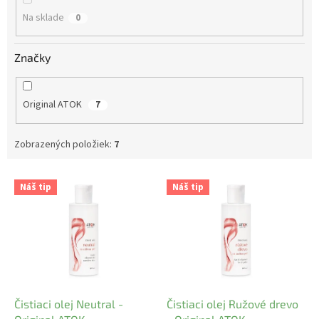
o
Na sklade
0
v
Značky
Original ATOK
7
Zobrazených položiek:
7
V
Náš tip
Náš tip
ý
p
i
s
p
r
o
d
Čistiaci olej Neutral -
Čistiaci olej Ružové drevo