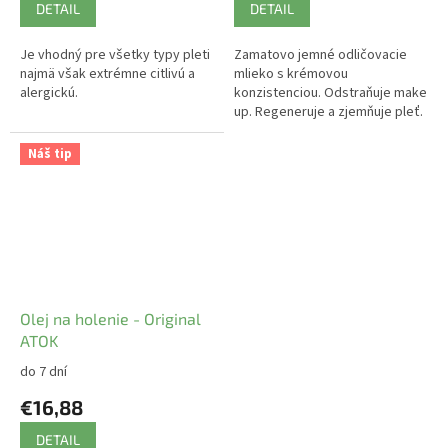
DETAIL
DETAIL
Je vhodný pre všetky typy pleti
Zamatovo jemné odličovacie
najmä však extrémne citlivú a
mlieko s krémovou
alergickú.
konzistenciou. Odstraňuje make
up. Regeneruje a zjemňuje pleť.
Náš tip
Olej na holenie - Original
ATOK
do 7 dní
€16,88
DETAIL