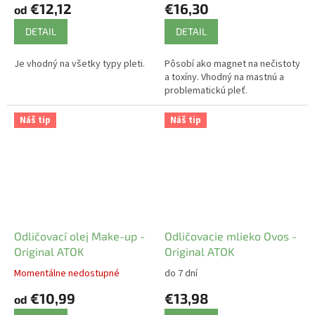
€12,12
€16,30
od
DETAIL
DETAIL
Je vhodný na všetky typy pleti.
Pôsobí ako magnet na nečistoty
a toxíny. Vhodný na mastnú a
problematickú pleť.
Náš tip
Náš tip
Odličovací olej Make-up -
Odličovacie mlieko Ovos -
Original ATOK
Original ATOK
Momentálne nedostupné
do 7 dní
€10,99
€13,98
od