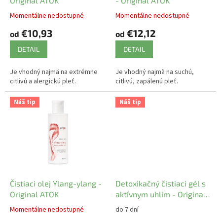
u
Original ATOK
- Original ATOK
k
Momentálne nedostupné
Momentálne nedostupné
t
€10,93
€12,12
o
od
od
v
DETAIL
DETAIL
Je vhodný najmä na extrémne
Je vhodný najmä na suchú,
citlivú a alergickú pleť.
citlivú, zapálenú pleť.
Náš tip
Náš tip
Čistiaci olej Ylang-ylang -
Detoxikačný čistiaci gél s
Original ATOK
aktívnym uhlím - Original
ATOK
Momentálne nedostupné
do 7 dní