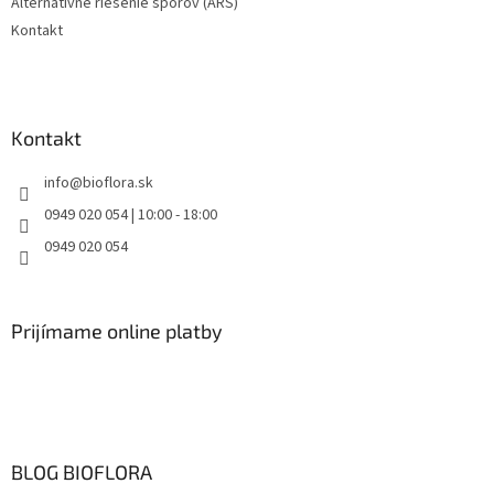
Alternatívne riešenie sporov (ARS)
i
s
Kontakt
u
Kontakt
info
@
bioflora.sk
0949 020 054 | 10:00 - 18:00
0949 020 054
Prijímame online platby
BLOG BIOFLORA