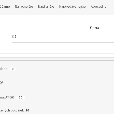
účame
Najlacnejšie
Najdrahšie
Najpredávanejšie
Abecedne
Cena
€
5
klade
0
ky
inal ATOK
10
ených položiek:
10