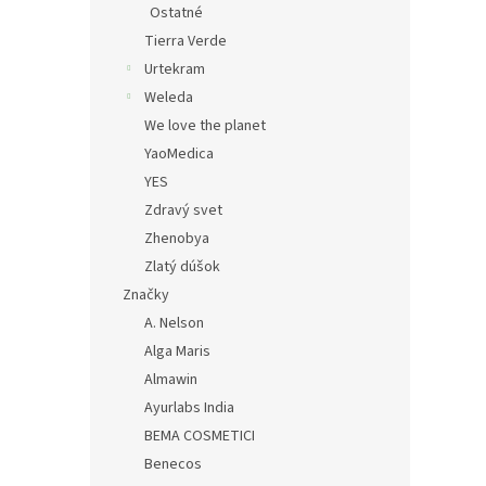
Ostatné
Tierra Verde
Urtekram
Weleda
We love the planet
YaoMedica
YES
Zdravý svet
Zhenobya
Zlatý dúšok
Značky
A. Nelson
Alga Maris
Almawin
Ayurlabs India
BEMA COSMETICI
Benecos