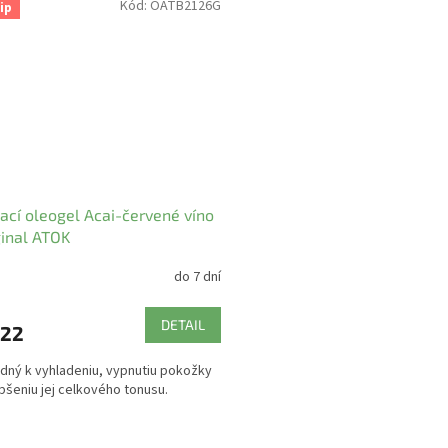
Kód:
OATB2126G
ip
ací oleogel Acai-červené víno
ginal ATOK
do 7 dní
DETAIL
,22
dný k vyhladeniu, vypnutiu pokožky
epšeniu jej celkového tonusu.
O