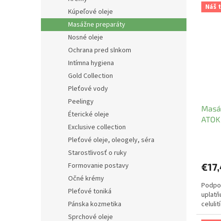
Náš t
Kúpeľové oleje
Masážne preparáty
Nosné oleje
Ochrana pred slnkom
Intímna hygiena
Gold Collection
Pleťové vody
Peelingy
Masáž
Éterické oleje
ATOK
Exclusive collection
Pleťové oleje, oleogely, séra
Starostlivosť o ruky
€17
Formovanie postavy
Očné krémy
Podpor
Pleťové toniká
uplatňu
celulit
Pánska kozmetika
Sprchové oleje