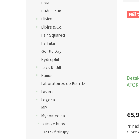
DNM
V
Dudu Osun
Náš t
ý
Elixirs
p
Elixirs & Co.
i
Fair Squared
s
Farfalla
p
r
Gentle Day
o
Hydrophil
d
Jack N´Jill
u
Hanus
Detsk
k
Laboratoires de Biarritz
ATOK
t
Lavera
o
v
Logona
MRL
€5,
Mycomedica
Čínske huby
Pri na
Detské sirupy
aj pre