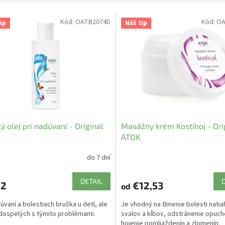
Kód:
OATB2074D
Kód:
OA
ip
Náš tip
ý olej pri nadúvaní - Original
Masážny krém Kostihoj - Ori
ATOK
do 7 dní
DETAIL
92
€12,53
od
dúvaní a bolestiach bruška u detí, ale
Je vhodný na tlmenie bolesti nati
 dospelých s týmito problémami.
svalov a kĺbov, odstránenie opuch
hojenie pomliaždenín a zlomenín.