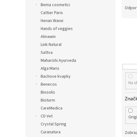
R
Bema cosmetici
a
Odpor
Cattier Paris
d
e
Henan Wanxi
n
Hands of veggies
i
Almawin
e
Link Natural
p
Sattva
r
Maharishi Ayurveda
o
d
Alga Maris
u
Bachove kvapky
k
Na s
Benecos
t
Biosolis
o
Znač
Bioturm
v
CareMedica
CD Vet
Orig
Crystal Spring
Curanatura
Zobraz