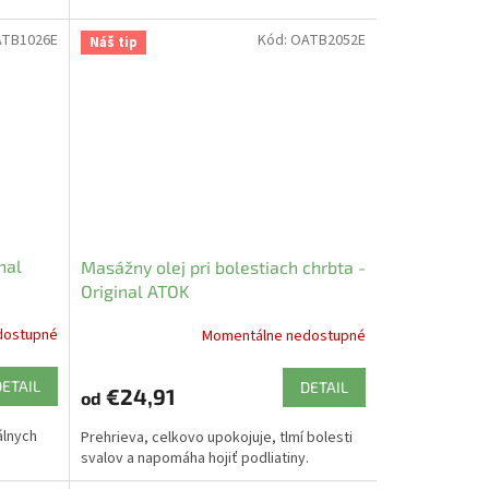
TB1026E
Kód:
OATB2052E
Náš tip
nal
Masážny olej pri bolestiach chrbta -
Original ATOK
dostupné
Momentálne nedostupné
DETAIL
DETAIL
€24,91
od
álnych
Prehrieva, celkovo upokojuje, tlmí bolesti
svalov a napomáha hojiť podliatiny.