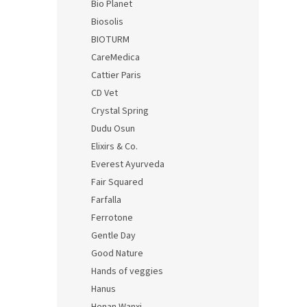
Bio Planet
Biosolis
BIOTURM
CareMedica
Cattier Paris
CD Vet
Crystal Spring
Dudu Osun
Elixirs & Co.
Everest Ayurveda
Fair Squared
Farfalla
Ferrotone
Gentle Day
Good Nature
Hands of veggies
Hanus