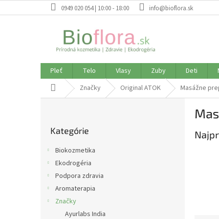
Prejsť
0949 020 054 | 10:00 - 18:00
info@bioflora.sk
na
obsah
Pleť
Telo
Vlasy
Zuby
Deti
Domov
Značky
Original ATOK
Masážne pre
B
Mas
o
Preskočiť
č
Kategórie
kategórie
Najpr
n
ý
Biokozmetika
p
Ekodrogéria
a
Podpora zdravia
n
e
Aromaterapia
l
Značky
Ayurlabs India