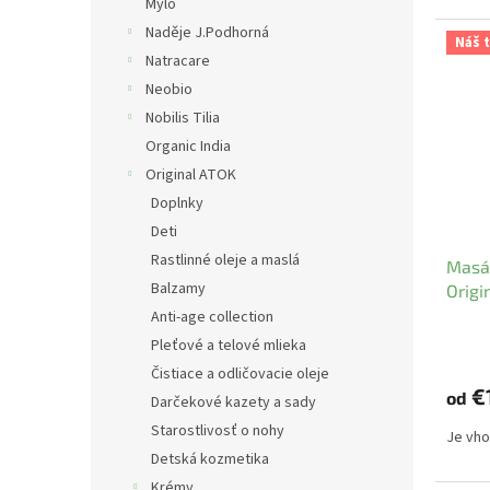
Mylo
Naděje J.Podhorná
Náš t
Natracare
Neobio
Nobilis Tilia
Organic India
Original ATOK
Doplnky
Deti
Rastlinné oleje a maslá
Masáž
Balzamy
Origi
Anti-age collection
Pleťové a telové mlieka
Čistiace a odličovacie oleje
€
od
Darčekové kazety a sady
Starostlivosť o nohy
Je vho
Detská kozmetika
Krémy