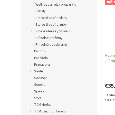
Náš t
Wellness a relax preparáty
Zábaly
Starostlivosť o vlasy
Starostlivosť o zuby
Zmesi éterických olejov
Prírodné parfémy
Prírodné deodoranty
Pandoo
Vypín
Panakeia
- Ori
Primavera
Sante
Sodasan
Sonett
€35
Speick
Je vho
Styx
a k zl
TCM Herbs
TCM Lanzhou Taibao