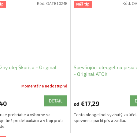
Kód:
OATB1024E
Kód:
OA
ip
Náš tip
ny olej Škorica - Original
Spevňujúci oleogel na prsia
- Original ATOK
Momentálne nedostupné
DETAIL
,40
€17,29
od
uje prehriatie a výborne sa
Tento oleogel bol vyvinutý za úče
je tiež pri detoxikácii a v boji proti
spevnenia partií pŕs a zadku.
íde.