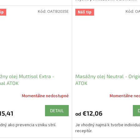
Kód:
OATB2035E
Kód:
OA
ip
Náš tip
ny olej Muttisol Extra -
Masážny olej Neutral - Origi
nal ATOK
ATOK
Momentálne nedostupné
Momentálne ne
DETAIL
15,41
€12,06
od
dný ako prevencia vzniku strií.
Je vhodný najmä k tvorbe individu
receptúr.