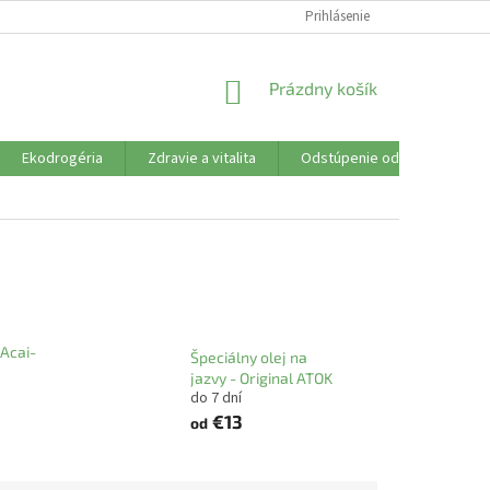
SÚBORY COOKIES
VŠETKO O NÁKUPE
Prihlásenie
DOPRAVA PLATBA
R
NÁKUPNÝ
Prázdny košík
KOŠÍK
Ekodrogéria
Zdravie a vitalita
Odstúpenie od zmluvy
 Acai-
Špeciálny olej na
jazvy - Original ATOK
do 7 dní
€13
od