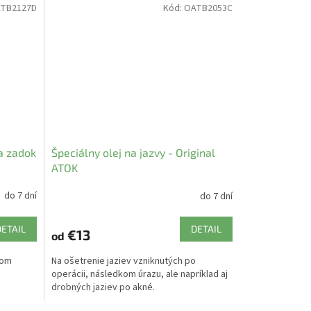
TB2127D
Kód:
OATB2053C
 a zadok
Špeciálny olej na jazvy - Original
ATOK
do 7 dní
do 7 dní
DETAIL
DETAIL
€13
od
lom
Na ošetrenie jaziev vzniknutých po
operácii, následkom úrazu, ale napríklad aj
drobných jaziev po akné.