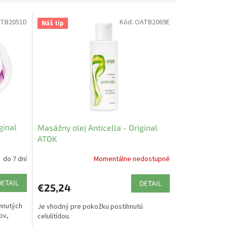
TB2051D
Kód:
OATB2069E
Náš tip
ginal
Masážny olej Anticella - Original
ATOK
do 7 dní
Momentálne nedostupné
DETAIL
DETAIL
€25,24
ahnutých
Je vhodný pre pokožku postihnutú
ov,
celulitídou.