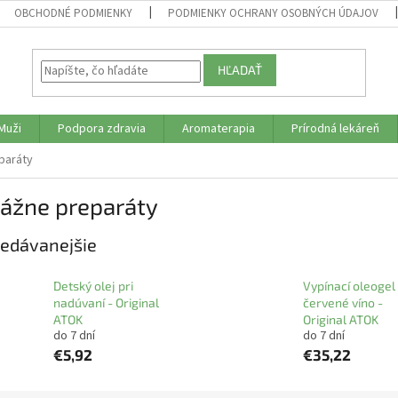
OBCHODNÉ PODMIENKY
PODMIENKY OCHRANY OSOBNÝCH ÚDAJOV
HĽADAŤ
Muži
Podpora zdravia
Aromaterapia
Prírodná lekáreň
paráty
ážne preparáty
edávanejšie
Detský olej pri
Vypínací oleogel
nadúvaní - Original
červené víno -
ATOK
Original ATOK
do 7 dní
do 7 dní
€5,92
€35,22