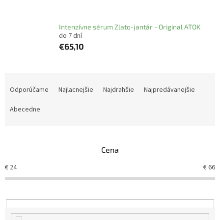
Intenzívne sérum Zlato-jantár - Original ATOK
do 7 dní
€65,10
R
a
Odporúčame
Najlacnejšie
Najdrahšie
Najpredávanejšie
d
e
Abecedne
n
i
e
Cena
p
r
€
24
€
66
o
d
u
k
t