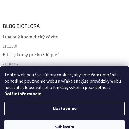
BLOG BIOFLORA
Luxusný kozmetický zážitok
21.1.2018
Elixíry krásy pre každú pleť
22.10.2017
Spoznajte prírodnú kozmetiku Sante
Tento web používa súbory cookies, aby sme Vám umožnili
pohodlné používanie webu a vďaka analýze prevádzky webu
10.10.2017
neustále zlepšovali jeho funkcie, výkon a použiteľnosť.
Ďalšie informácie
.
Vytvoril Shoptet
Nastavenie
Copyright 2026
Bioflora.sk
. Všetky práva vyhradené.
Upraviť
Súhlasím
nastavenie cookies