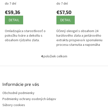
ATOK
do 7 dní
do 7 dní
€59,36
€57,50
DETAIL
DETAIL
Omladzujúca starostlivosť o
Účinný oleogel s obsahom 24
pokožku tváre a dekoltu s
karátového zlata a jantárového
obsahom rýdzeho zlata.
extraktu prispieva k spomaleniu
procesu starnutia a napomáha
redukovať jemné linky a
mimické vrásky.
4
položiek celkom
O
v
l
Z
á
á
d
p
a
ä
Informácie pre vás
c
t
i
Obchodné podmienky
i
e
Podmienky ochrany osobných údajov
p
e
r
Súbory cookies