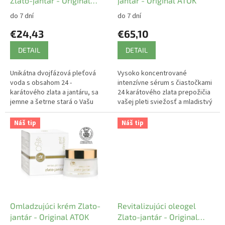
u
Zlato-jantár - Original
jantár - Original ATOK
k
ATOK
do 7 dní
do 7 dní
t
€24,43
€65,10
o
v
DETAIL
DETAIL
Unikátna dvojfázová pleťová
Vysoko koncentrované
voda s obsahom 24 -
intenzívne sérum s čiastočkami
karátového zlata a jantáru, sa
24 karátového zlata prepožičia
jemne a šetrne stará o Vašu
vašej pleti sviežosť a mladistvý
pleť. Je vhodná pre všetky typy
vzhľad.
pleti.
Náš tip
Náš tip
Omladzujúci krém Zlato-
Revitalizujúci oleogel
jantár - Original ATOK
Zlato-jantár - Original