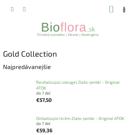
Prejsť
NÁKUP
na
obsah
KOŠÍK
Gold Collection
Najpredávanejšie
Revitalizujúci oleogel Zlato-jantár - Original
ATOK
do 7 dní
€57,50
Omladzujúci krém Zlato-jantár - Original ATOK
do 7 dní
€59,36