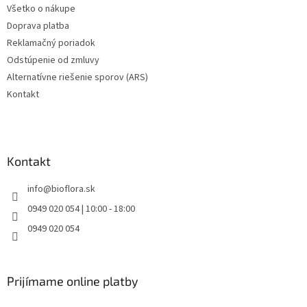
v
Všetko o nákupe
k
Doprava platba
y
v
Reklamačný poriadok
ý
Odstúpenie od zmluvy
p
Alternatívne riešenie sporov (ARS)
i
s
Kontakt
u
Kontakt
info
@
bioflora.sk
0949 020 054 | 10:00 - 18:00
0949 020 054
Prijímame online platby