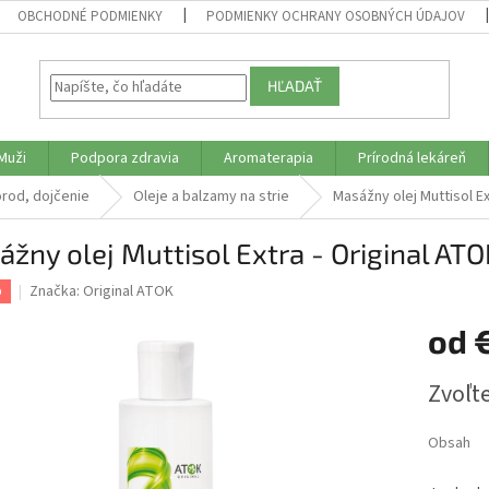
OBCHODNÉ PODMIENKY
PODMIENKY OCHRANY OSOBNÝCH ÚDAJOV
HĽADAŤ
Muži
Podpora zdravia
Aromaterapia
Prírodná lekáreň
rod, dojčenie
Oleje a balzamy na strie
Masážny olej Muttisol Ex
žny olej Muttisol Extra - Original ATO
Značka:
Original ATOK
p
od
Jednotk
Zvoľte
cena:
Obsah