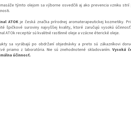
masáže týmto olejom sa výborne osvedčili aj ako prevencia vzniku strií p
nosti.
inal ATOK
je česká značka prírodnej aromaterapeutickej kozmetiky. Pr
ité špičkové suroviny najvyššej kvality, ktoré zaručujú vysokú účinnos
nal ATOk receptúr sú kvalitné rastlinné oleje a vzácne éterické oleje.
ukty sa vyrábajú po obdržaní objednávky a preto sú zákazníkovi dor
tvé priamo z laboratória. Nie sú znehodnotené skladovaním.
Vysoká č
málna účinnosť.