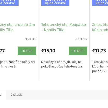
ne čerstvé
úplne čerstvé
úplne č
ny olej proti striám
Tehotenský olej Poupátko
Zmes éte
lis Tilia
- Nobilis Tilia
Kúzlo adv
Tilia
do 3 dní
do 3 dní
77
€15,10
€11,73
DETAIL
DETAIL
je pružnosť pokožky pri
Masážny a ošetrujúci olej na
Táto viano
 hmotnosti.
pokožku počas tehotenstva.
kľud, harm
pohodu ku
s
Diskusia