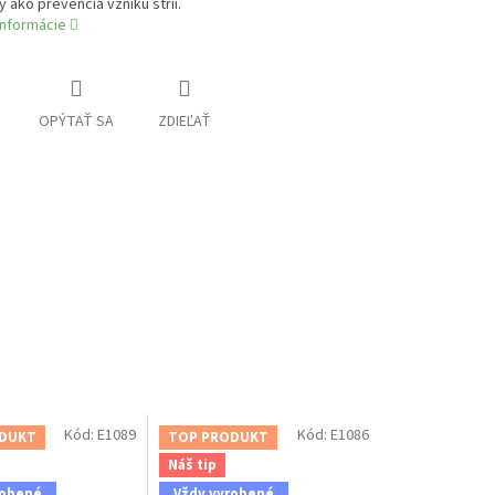
 ako prevencia vzniku strií.
informácie
OPÝTAŤ SA
ZDIEĽAŤ
Kód:
E1089
Kód:
E1086
DUKT
TOP PRODUKT
Náš tip
robené
Vždy vyrobené