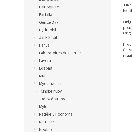
TIP:
Fair Squared
hmot
Farfalla
Orig
Gentle Day
použ
Hydrophil
Origi
Jack N´Jill
Prod
Hanus
čers
Laboratoires de Biarritz
maxi
Lavera
Logona
MRL
Mycomedica
Čínske huby
Detské sirupy
Mylo
Naděje J.Podhorná
Natracare
Neobio