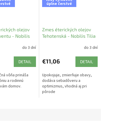
erstvé
úplne čerstvé
rických olejov
Zmes éterických olejov
entu - Nobilis
Tehotenská - Nobilis Tilia
do 3 dní
do 3 dní
€11,06
DETAIL
DETAIL
čná vôňa prináša
Upokojuje, zmierňuje obavy,
óniu a rodinnú
dodáva sebadôveru a
 vám domov.
optimizmus, vhodná aj pri
pôrode