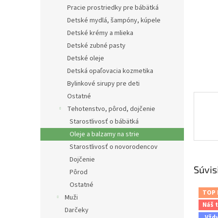
Pracie prostriedky pre bábätká
Detské mydlá, šampóny, kúpele
Detské krémy a mlieka
Detské zubné pasty
Detské oleje
Detská opaľovacia kozmetika
Bylinkové sirupy pre deti
Ostatné
Tehotenstvo, pôrod, dojčenie
Starostlivosť o bábätká
Oleje a balzamy na strie
Starostlivosť o novorodencov
Dojčenie
Súvis
Pôrod
Ostatné
TOP
Muži
Náš t
Darčeky
Vžd