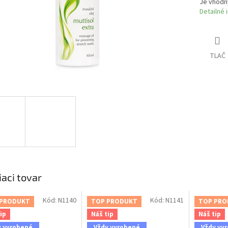
Je vhodný
Detailné 
TLAČ
iaci tovar
Kód:
N1140
Kód:
N1141
 PRODUKT
TOP PRODUKT
TOP PRO
ip
Náš tip
Náš tip
y vyrobené
Vždy vyrobené
Vždy vy