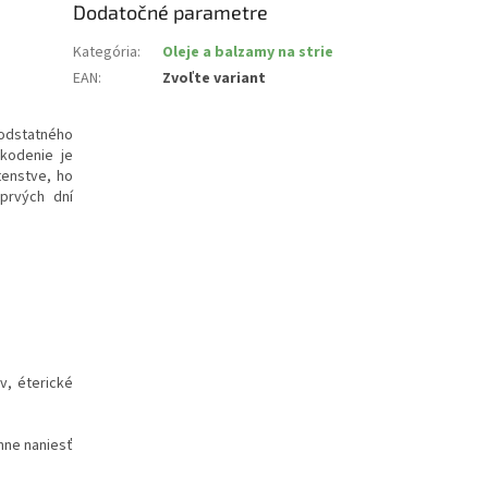
Dodatočné parametre
Kategória
:
Oleje a balzamy na strie
EAN
:
Zvoľte variant
podstatného
kodenie je
tenstve, ho
 prvých dní
v, éterické
nne naniesť