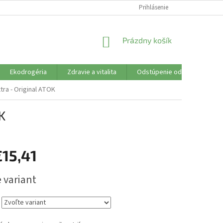
SÚBORY COOKIES
VŠETKO O NÁKUPE
Prihlásenie
DOPRAVA PLATBA
R
NÁKUPNÝ
Prázdny košík
KOŠÍK
Ekodrogéria
Zdravie a vitalita
Odstúpenie od zmluvy
tra - Original ATOK
K
€15,41
ová
 variant