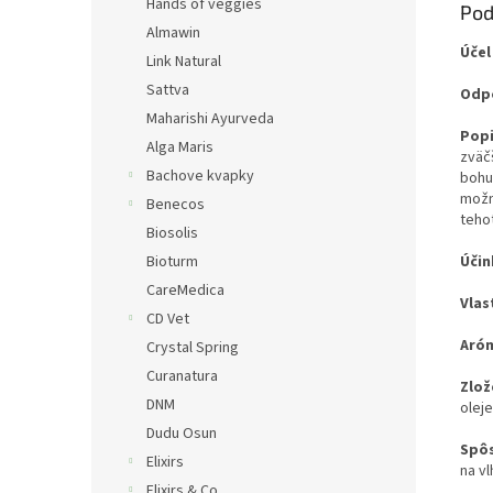
Hands of veggies
Pod
Almawin
Účel
Link Natural
Sattva
Odpo
Maharishi Ayurveda
Popi
Alga Maris
zväč
Bachove kvapky
bohu
možn
Benecos
teho
Biosolis
Účin
Bioturm
CareMedica
Vlas
CD Vet
Aró
Crystal Spring
Curanatura
Zlož
DNM
oleje
Dudu Osun
Spôs
Elixirs
na v
Elixirs & Co.