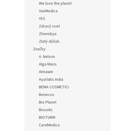
We love the planet
YaoMedica
YES
Zdravý svet
Zhenobya
Zlatý dúšok
Značky
A. Nelson
Alga Maris
Almawin
Ayurlabs India
BEMA COSMETICI
Benecos
Bio Planet
Biosolis
BIOTURM
CareMedica