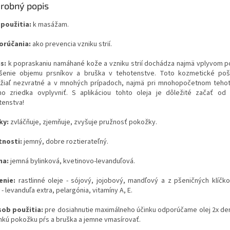
robný popis
 použitia:
k masážam.
rúčania:
ako prevencia vzniku strií.
s:
k popraskaniu namáhané kože a vzniku strií dochádza najmä vplyvom 
šenie objemu prsníkov a bruška v tehotenstve. Toto kozmetické poš
žiaľ nezvratné a v mnohých prípadoch, najmä pri mnohopočetnom teho
o zriedka ovplyvniť. S aplikáciou tohto oleja je dôležité začať od
tenstva!
ky:
zvláčňuje, zjemňuje, zvyšuje pružnosť pokožky.
tnosti:
jemný, dobre roztierateľný.
ma:
jemná bylinková, kvetinovo-levanduľová.
enie:
rastlinné oleje - sójový, jojobový, mandľový a z pšeničných klíčko
 - levanduľa extra, pelargónia, vitamíny A, E.
ob použitia:
pre dosiahnutie maximálneho účinku odporúčame olej 2x de
lhkú pokožku pŕs a bruška a jemne vmasírovať.