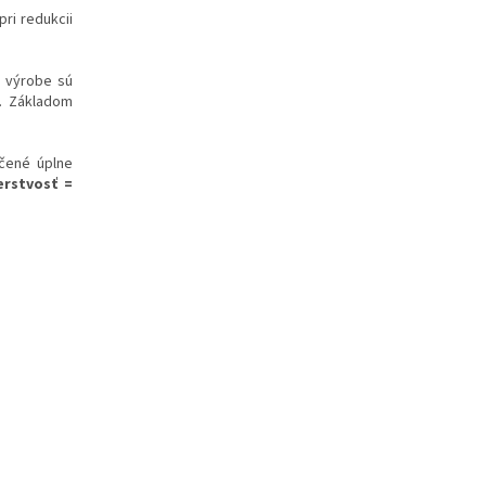
ri redukcii
i výrobe sú
ť. Základom
učené úplne
erstvosť =