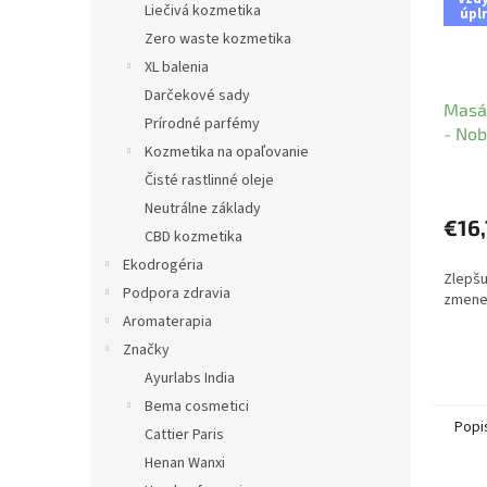
Liečivá kozmetika
úpl
Zero waste kozmetika
XL balenia
Darčekové sady
Masáž
Prírodné parfémy
- Nobi
Kozmetika na opaľovanie
Čisté rastlinné oleje
Neutrálne základy
€16,
CBD kozmetika
Ekodrogéria
Zlepšu
Podpora zdravia
zmene
Aromaterapia
Značky
Ayurlabs India
Bema cosmetici
Popi
Cattier Paris
Henan Wanxi