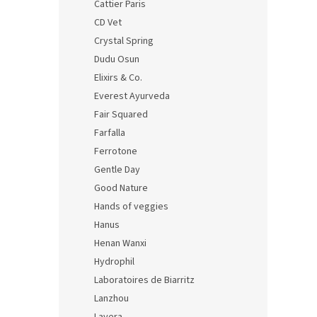
Cattier Paris
CD Vet
Crystal Spring
Dudu Osun
Elixirs & Co.
Everest Ayurveda
Fair Squared
Farfalla
Ferrotone
Gentle Day
Good Nature
Hands of veggies
Hanus
Henan Wanxi
Hydrophil
Laboratoires de Biarritz
Lanzhou