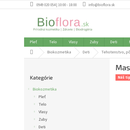
Prejsť
0949 020 054 | 10:00 - 18:00
info@bioflora.sk
na
obsah
Pleť
Telo
Vlasy
Zuby
Deti
Domov
Biokozmetika
Deti
Tehotenstvo, pô
B
Masá
o
Preskočiť
č
Kategórie
kategórie
Náš ti
n
ý
Biokozmetika
p
Pleť
a
Telo
n
e
Vlasy
l
Zuby
Deti