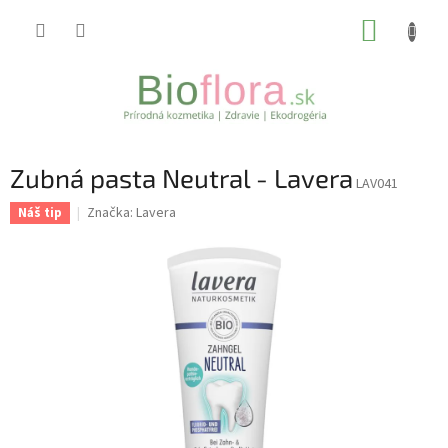
Prejsť
NÁKUP
na
obsah
KOŠÍK
Zubná pasta Neutral - Lavera
LAV041
Značka:
Lavera
Náš tip