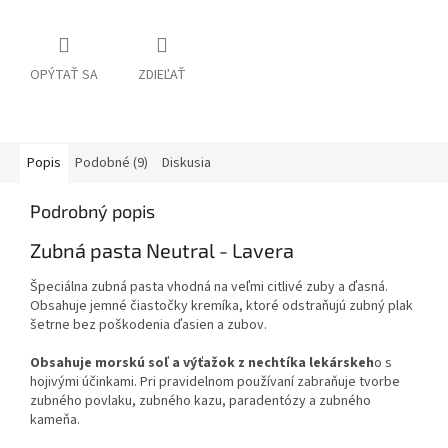
OPÝTAŤ SA
ZDIEĽAŤ
Popis
Podobné (9)
Diskusia
Podrobný popis
Zubná pasta Neutral - Lavera
Špeciálna zubná pasta vhodná na veľmi citlivé zuby a ďasná.
Obsahuje jemné čiastočky kremíka, ktoré odstraňujú zubný plak
šetrne bez poškodenia ďasien a zubov.
Obsahuje morskú soľ a výťažok z nechtíka lekárskeh
o s
hojivými účinkami. Pri pravidelnom používaní zabraňuje tvorbe
zubného povlaku, zubného kazu, paradentózy a zubného
kameňa.