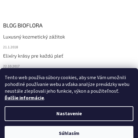
BLOG BIOFLORA
Luxusný kozmetický zážitok
21.1.2018
Elixíry krásy pre každú pleť
22.10.2017
Spoznajte prírodnú kozmetiku Sante
Tento web používa súbory cookies, aby sme Vám umožnili
pohodlné používanie webu a vďaka analýze prevádzky webu
10.10.2017
neustále zlepšovali jeho funkcie, výkon a použiteľnosť.
Ďalšie informácie
.
Vytvoril Shoptet
Nastavenie
Copyright 2026
Bioflora.sk
. Všetky práva vyhradené.
Upraviť
Súhlasím
nastavenie cookies