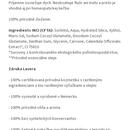
Príjemne osviežuje dych. Neobsahuje fluór ani mätu a preto je
vhodná aj pri homeopatickej liečbe.
100% prírodné zloženie.
Ingredients INCI (CFTA):
Sorbitol, Aqua, Hydrated Silica, Xylitol,
Maris Sal, Sodium Cocoyl Glutamate, Disodium Cocoyl
Glutamate, Xanthan Gum, Glycerin, Carvone, Calendula Officinalis
Extract*, CI 75810
*Suroviny z kontrolovaného ekologického poľnohospodárstva;
**Prírodné esenciálne oleje.
Záruka Lavera
- 100% certifikovaná prírodná kozmetika s rastlinnými
ingredienciami a bio rastlinnými výťažkami a olejmi
- 100% vyvinuté a vyrobené v Nemecku
- 100% prírodná vôňa a aroma
- 100% bez syntetických konzervantov
- 100% šetrné k pokožke: použité emulgátory a tenzidy sú