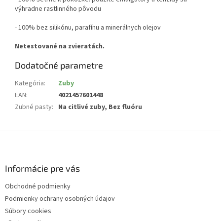
výhradne rastlinného pôvodu
- 100% bez silikónu, parafínu a minerálnych olejov
Netestované na zvieratách.
Dodatočné parametre
Kategória
:
Zuby
EAN
:
4021457601448
Zubné pasty
:
Na citlivé zuby, Bez fluóru
Z
á
p
ä
Informácie pre vás
t
Obchodné podmienky
i
Podmienky ochrany osobných údajov
e
Súbory cookies