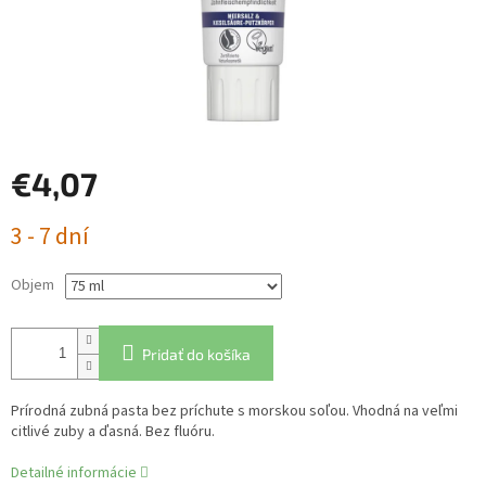
€4,07
Jednotková
3 - 7 dní
cena:
Objem
Pridať do košíka
Prírodná zubná pasta bez príchute s morskou soľou. Vhodná na veľmi
citlivé zuby a ďasná. Bez fluóru.
Detailné informácie