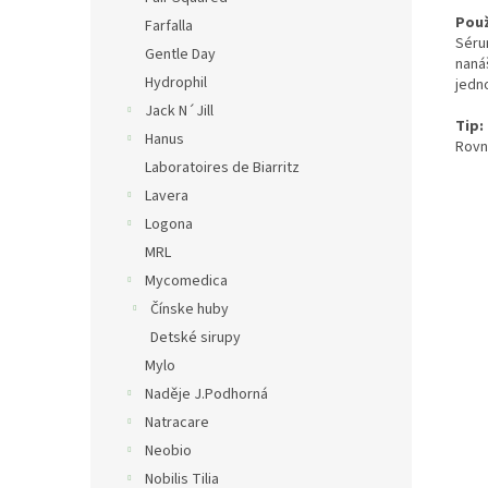
Použ
Farfalla
Séru
Gentle Day
nanáš
Hydrophil
jedn
Jack N´Jill
Tip:
Hanus
Rovn
Laboratoires de Biarritz
Lavera
Logona
MRL
Mycomedica
Čínske huby
Detské sirupy
Mylo
Naděje J.Podhorná
Natracare
Neobio
Nobilis Tilia