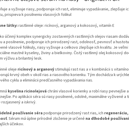
uje a vyživuje riasy, podporuje ich rast, eliminuje vypadávanie, zlepšuje i
tu, prispieva k posilneniu vlasových folikul
vne látky:
rastlinné oleje: ricínový, arganový a kokosový, vitamín E
ko účinný komplex synergicky zostavených rastlinných olejov riasam dodáv
u a posilnenie, podporuje ich prirodzený rast, odolnosť, pevnosť a hustotu
ené vlasové folikuly, riasy vyživuje a celkovo zlepšuje ich kvalitu. Je veľmi
iálne mastné kyseliny, živiny a bielkoviny. Čistý rastlinný olej kokosový d
m výživu a brilantný lesk.
linné oleje
ricínový a arganový
stimulujú rast rias a v kombinácii s vitamín
orujú krvný obeh v okolí rias a riasového korienku. Tým dochádza k urýchle
ového cyklu a eliminácii predčasného vypadávania rias.
omná
kyselina ricinolejová
chráni vlasové korienky a robí riasy pevnejšie a
tnejšie. Po aplikácii séra sú riasy posilnené, odolné, maximálne vyživené a t
e rozjasnený a iskrivý.
idelné používanie séra
podporuje prirodzený rast rias, ich
regeneráciu, 
nosť
. Sérum má úplne prírodné zloženie je určené
na dlhodobé používan
jších účinkov.