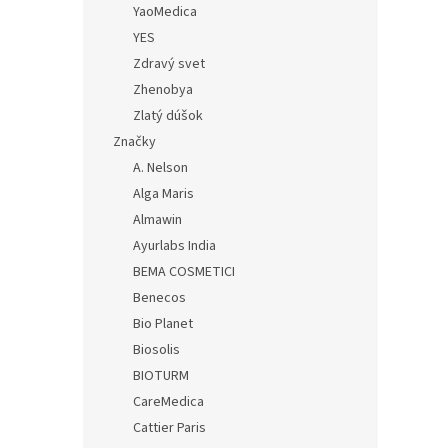
YaoMedica
YES
Zdravý svet
Zhenobya
Zlatý dúšok
Značky
A. Nelson
Alga Maris
Almawin
Ayurlabs India
BEMA COSMETICI
Benecos
Bio Planet
Biosolis
BIOTURM
CareMedica
Cattier Paris