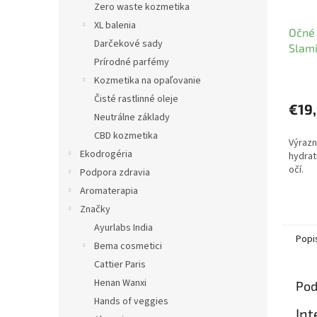
Zero waste kozmetika
XL balenia
Očné 
Darčekové sady
Slami
Prírodné parfémy
ATOK
Kozmetika na opaľovanie
Čisté rastlinné oleje
€19
Neutrálne základy
CBD kozmetika
Výrazn
Ekodrogéria
hydrat
očí.
Podpora zdravia
Aromaterapia
Značky
Ayurlabs India
Popi
Bema cosmetici
Cattier Paris
Henan Wanxi
Pod
Hands of veggies
Int