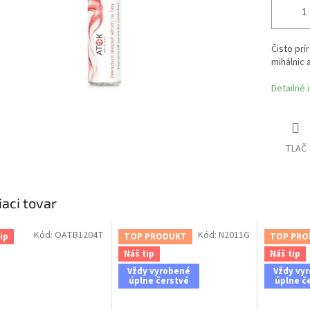
Čisto prí
mihálnic 
Detailné 
TLAČ
iaci tovar
Kód:
OATB1204T
Kód:
N2011G
ip
TOP PRODUKT
TOP PRO
Náš tip
Náš tip
Vždy vyrobené
Vždy vy
úplne čerstvé
úplne č