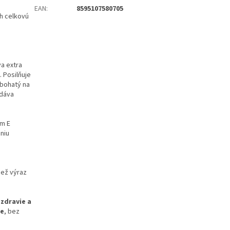
EAN
:
8595107580705
ch celkovú
a extra
. Posilňuje
 bohatý na
odáva
om E
niu
iež výraz
zdravie a
ie
, bez