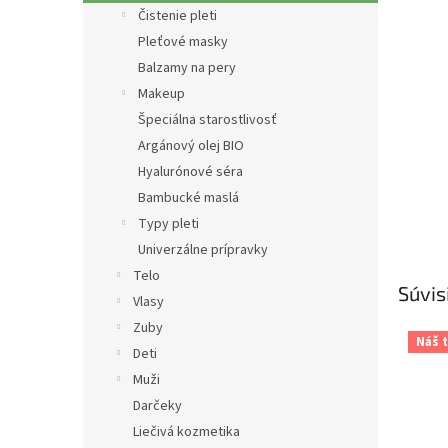
Čistenie pleti
Pleťové masky
Balzamy na pery
Makeup
Špeciálna starostlivosť
Argánový olej BIO
Hyalurónové séra
Bambucké maslá
Typy pleti
Univerzálne prípravky
Telo
Súvis
Vlasy
Zuby
Náš t
Deti
Muži
Darčeky
Liečivá kozmetika