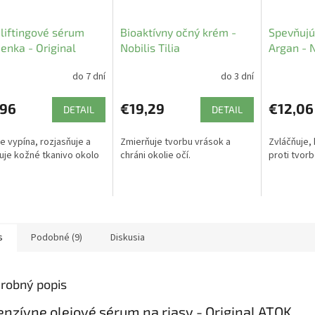
liftingové sérum
Bioaktívny očný krém -
Spevňujú
enka - Original
Nobilis Tilia
Argan - N
do 7 dní
do 3 dní
,96
€19,29
€12,06
DETAIL
DETAIL
e vypína, rozjasňuje a
Zmierňuje tvorbu vrások a
Zvláčňuje,
uje kožné tkanivo okolo
chráni okolie očí.
proti tvorb
s
Podobné (9)
Diskusia
robný popis
enzívne olejové sérum na riasy - Original ATOK