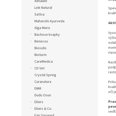
Almawin
Link Natural
Spevň
kvali
Sattva
Maharishi Ayurveda
Aktí
Alga Maris
Vyso
Bachove kvapky
výživ
Benecos
oslab
esenc
Biosolis
riasa
Bioturm
CareMedica
Rast
podp
CD Vet
rast
Crystal Spring
Curanatura
Prít
kvali
DNM
očí j
Dudu Osun
Prav
Elixirs
pev
Elixirs & Co.
vedľa
Fair Squared