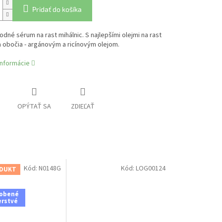
Pridať do košíka
rodné sérum na rast mihálnic. S najlepšími olejmi na rast
a obočia - argánovým a ricínovým olejom.
informácie
OPÝTAŤ SA
ZDIEĽAŤ
Kód:
N0148G
Kód:
LOG00124
DUKT
robené
erstvé