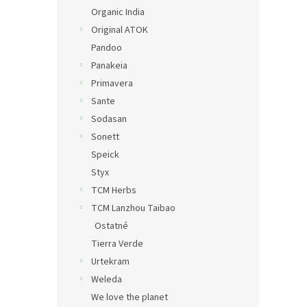
Organic India
Original ATOK
Pandoo
Panakeia
Primavera
Sante
Sodasan
Sonett
Speick
Styx
TCM Herbs
TCM Lanzhou Taibao
Ostatné
Tierra Verde
Urtekram
Weleda
We love the planet