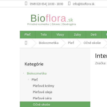
Prejsť
0949 020 054 | 10:00 - 18:00
info@bioflora.sk
na
obsah
Pleť
Telo
Vlasy
Zuby
Deti
Domov
Biokozmetika
Pleť
Očné okolie
B
Inte
o
Preskočiť
č
Značka:
Kategórie
kategórie
n
ý
Biokozmetika
p
Pleť
a
Pleťové krémy
n
e
Pleťové oleje
l
Pleťové séra
Očné okolie