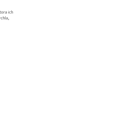
tora ich
ýchla,