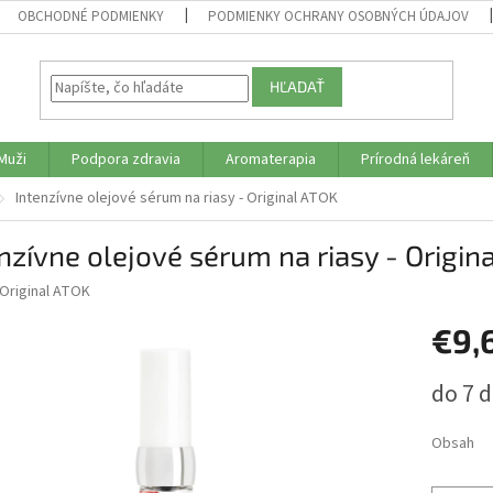
OBCHODNÉ PODMIENKY
PODMIENKY OCHRANY OSOBNÝCH ÚDAJOV
HĽADAŤ
Muži
Podpora zdravia
Aromaterapia
Prírodná lekáreň
Intenzívne olejové sérum na riasy - Original ATOK
nzívne olejové sérum na riasy - Origin
Original ATOK
€9,
Jednotk
do 7 d
cena:
Obsah