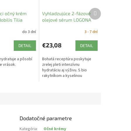
Ďalší
ci očný krém
Vyhladzujúce 2-fázové
produkt
obilis Tilia
olejové sérum LOGONA
do 3 dní
3 - 7 dní
€23,08
DETAIL
DETAIL
 hydratuje a pôsobí
Bohatá receptúra poskytuje
e vrások.
zrelej pleti intenzívnu
hydratáciu aj výživu. S bio
rakytníkom a kyselinou
hyalurónovou.
Dodatočné parametre
Kategória
:
Očné krémy