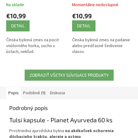
VRKOČA
Na sklade
Momentálne nedostupné
€10,99
€10,99
DETAIL
DETAIL
Čínska bylinná zmes na pocit
Čínska bylinná zmes na padanie
vnútorného horka, sucho v
alebo predčasné šedivenie
ústach, nekľud.
vlasov.
ZOBRAZIŤ VŠETKY SÚVISIACE PRODUKTY
Popis
Podobné (9)
Diskusia
Podrobný popis
Tulsi kapsule - Planet Ayurveda 60 ks
Prvotriedna ajurvédska bylina
na akékoľvek ochorenia
dýchacieho traktu, alergie a astmu
.