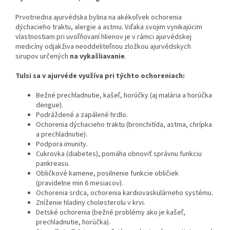
Prvotriedna ajurvédska bylina na akékoľvek ochorenia
dýchacieho traktu, alergie a astmu. Vďaka svojim vynikajúcim
vlastnostiam pri uvoľňovaní hlienov je v rámci ajurvédskej
medicíny odjakživa neoddeliteľnou zložkou ajurvédskych
sirupov určených
na vykašliavanie
.
Tulsi sa v ajurvéde využíva pri týchto ochoreniach:
Bežné prechladnutie, kašeľ, horúčky (aj malária a horúčka
dengue).
Podráždené a zapálené hrdlo.
Ochorenia dýchacieho traktu (bronchitída, astma, chrípka
a prechladnutie).
Podpora imunity.
Cukrovka (diabetes), pomáha obnoviť správnu funkciu
pankreasu.
Obličkové kamene, posilnenie funkcie obličiek
(pravidelne min 6 mesiacov).
Ochorenia srdca, ochorenia kardiovaskulárneho systému.
Zníženie hladiny cholesterolu v krvi.
Detské ochorenia (bežné problémy ako je kašeľ,
prechladnutie, horúčka).