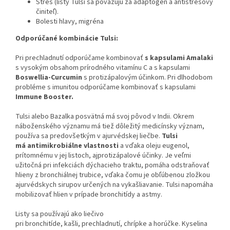
Stres (listy Tulsi sa považujú za adaptogén a antistresový
činiteľ).
Bolesti hlavy, migréna
Odporúčané kombinácie Tulsi:
Pri prechladnutí odporúčame kombinovať
s kapsulami Amalaki
s vysokým obsahom prírodného vitamínu C a s kapsulami
Boswellia-Curcumin
s protizápalovým účinkom. Pri dlhodobom
probléme s imunitou odporúčame kombinovať s kapsulami
Immune Booster.
Tulsi alebo Bazalka posvätná má svoj pôvod v Indii. Okrem
náboženského významu má tiež dôležitý medicínsky význam,
používa sa predovšetkým v ajurvédskej liečbe.
Tulsi
má antimikrobiálne vlastnosti
a vďaka oleju eugenol,
prítomnému v jej listoch, ajprotizápalové účinky. Je veľmi
užitočná pri infekciách dýchacieho traktu, pomáha odstraňovať
hlieny z bronchiálnej trubice, vďaka čomu je obľúbenou zložkou
ajurvédskych sirupov určených na vykašliavanie. Tulsi napomáha
mobilizovať hlien v prípade bronchitídy a astmy.
Listy sa používajú ako liečivo
pri bronchitíde, kašli, prechladnutí, chrípke a horúčke. Kyselina