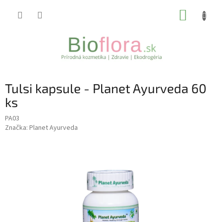
Prejsť
NÁKUP
na
obsah
KOŠÍK
Tulsi kapsule - Planet Ayurveda 60
ks
PA03
Značka:
Planet Ayurveda