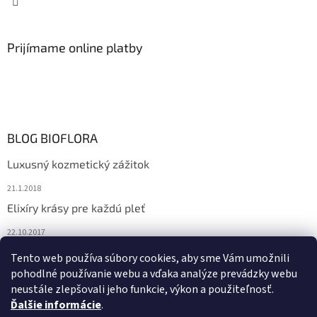
Prijímame online platby
BLOG BIOFLORA
Luxusný kozmetický zážitok
21.1.2018
Elixíry krásy pre každú pleť
22.10.2017
Spoznajte prírodnú kozmetiku Sante
Tento web používa súbory cookies, aby sme Vám umožnili
pohodlné používanie webu a vďaka analýze prevádzky webu
10.10.2017
neustále zlepšovali jeho funkcie, výkon a použiteľnosť.
Ďalšie informácie
.