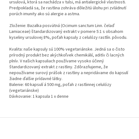
ursulová, ktorá sa nachádza v tulsi, má antialergické vlastnosti.
Predpokladá sa, že rastlina zohráva dôležitú úlohu pri zvládnutí
porúch imunity ako sú alergie a astma.
Zloženie: Bazalka posvätná (Ocimum sanctum Linn. čelaď
Lamiaceae) štandardizovaný extrakt v pomere 5:1 s obsahom
kyseliny ursulovej 8%, poťah kapsuly z celulózy rastlín. pôvodu.
Kvalita: naše kapsuly sú 100% vegetariánske. Jedná sa o čisto
prírodný produkt bez akýchkoľvek chemikálií, aditív či lacných
plnív. V našich kapsuliach používame vysoko účinný
štandardizovaný extrakt z rastliny. Zdôrazňujeme, že
nepoužívame surový prášok z rastliny a nepridávame do kapsulí
žiadne ďalšie prídavné látky.
Balenie: 60 kapsulí á 500 mg, poťah z rastlinnej celulózy
(vegetariánske)
Dávkovanie: 1 kapsula 1 x denne
Z
á
p