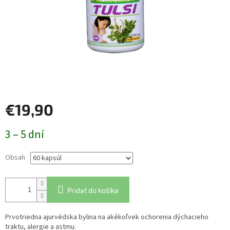
€19,90
Jednotková
3 – 5 dní
cena:
Obsah
Pridať do košíka
Prvotriedna ajurvédska bylina na akékoľvek ochorenia dýchacieho
traktu, alergie a astmu.