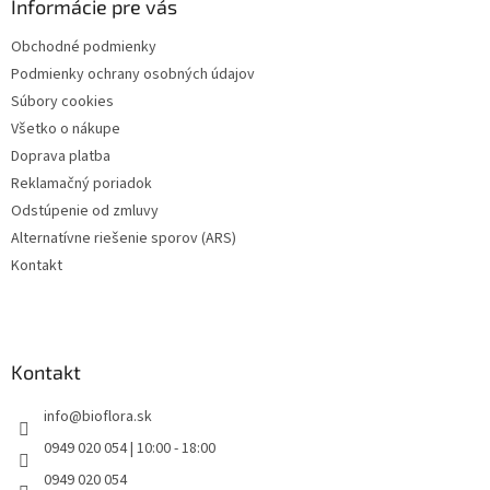
ä
Informácie pre vás
t
Obchodné podmienky
i
Podmienky ochrany osobných údajov
e
Súbory cookies
Všetko o nákupe
Doprava platba
Reklamačný poriadok
Odstúpenie od zmluvy
Alternatívne riešenie sporov (ARS)
Kontakt
Kontakt
info
@
bioflora.sk
0949 020 054 | 10:00 - 18:00
0949 020 054