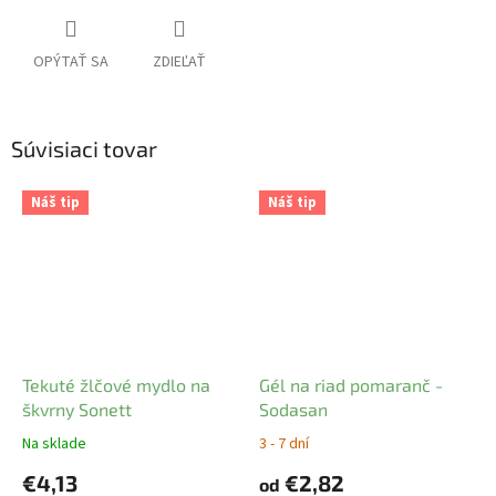
OPÝTAŤ SA
ZDIEĽAŤ
Súvisiaci tovar
Náš tip
Náš tip
Tekuté žlčové mydlo na
Gél na riad pomaranč -
škvrny Sonett
Sodasan
Na sklade
3 - 7 dní
€4,13
€2,82
od