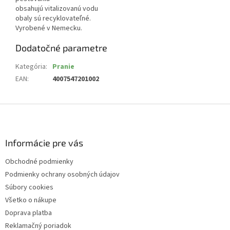
obsahujú vitalizovanú vodu
obaly sú recyklovateľné.
Vyrobené v Nemecku.
Dodatočné parametre
Kategória
:
Pranie
EAN
:
4007547201002
Z
á
p
ä
Informácie pre vás
t
Obchodné podmienky
i
Podmienky ochrany osobných údajov
e
Súbory cookies
Všetko o nákupe
Doprava platba
Reklamačný poriadok