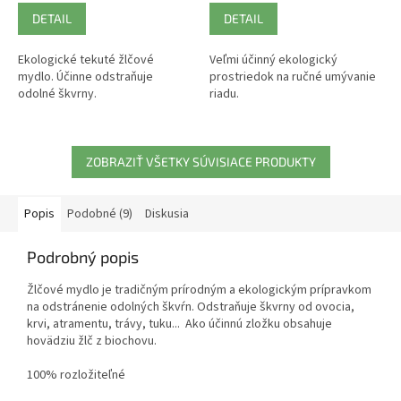
DETAIL
DETAIL
Ekologické tekuté žlčové
Veľmi účinný ekologický
mydlo. Účinne odstraňuje
prostriedok na ručné umývanie
odolné škvrny.
riadu.
ZOBRAZIŤ VŠETKY SÚVISIACE PRODUKTY
Popis
Podobné (9)
Diskusia
Podrobný popis
Žlčové mydlo je tradičným prírodným a ekologickým prípravkom
na odstránenie odolných škvŕn. Odstraňuje škvrny od ovocia,
krvi, atramentu, trávy, tuku... Ako účinnú zložku obsahuje
hovädziu žlč z biochovu.
100% rozložiteľné