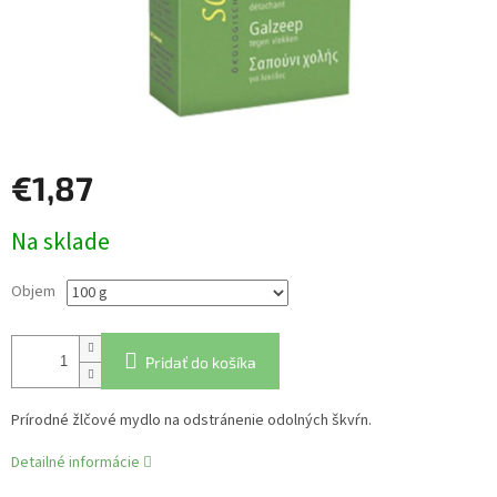
€1,87
Jednotková
Na sklade
cena:
Objem
Pridať do košíka
Prírodné žlčové mydlo na odstránenie odolných škvŕn.
Detailné informácie