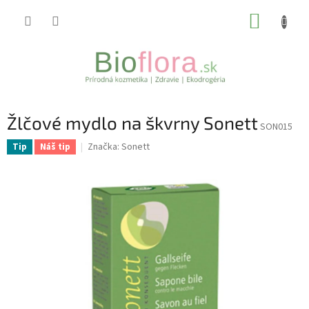
Prejsť
NÁKUP
na
obsah
KOŠÍK
Žlčové mydlo na škvrny Sonett
SON015
Značka:
Sonett
Tip
Náš tip