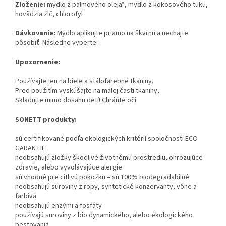
Zloženie:
mydlo z palmového oleja*, mydlo z kokosového tuku,
hovädzia žlč, chlorofyl
Dávkovanie:
Mydlo aplikujte priamo na škvrnu a nechajte
pôsobiť. Následne vyperte.
Upozornenie:
Používajte len na biele a stálofarebné tkaniny,
Pred použitím vyskúšajte na malej časti tkaniny,
Skladujte mimo dosahu detí! Chráňte oči.
SONETT produkty:
sú certifikované podľa ekologických kritérií spoločnosti ECO
GARANTIE
neobsahujú zložky škodlivé životnému prostrediu, ohrozujúce
zdravie, alebo vyvolávajúce alergie
sú vhodné pre citlivú pokožku – sú 100% biodegradabilné
neobsahujú suroviny z ropy, syntetické konzervanty, vône a
farbivá
neobsahujú enzými a fosfáty
používajú suroviny z bio dynamického, alebo ekologického
pestovania