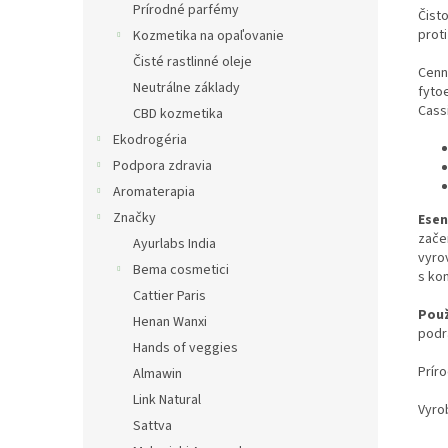
Prírodné parfémy
Čisto
proti
Kozmetika na opaľovanie
Čisté rastlinné oleje
Cen
Neutrálne základy
fyto
Cass
CBD kozmetika
Ekodrogéria
Podpora zdravia
Aromaterapia
Značky
Esen
zače
Ayurlabs India
vyro
Bema cosmetici
s ko
Cattier Paris
Použ
Henan Wanxi
podr
Hands of veggies
Prír
Almawin
Link Natural
Vyro
Sattva