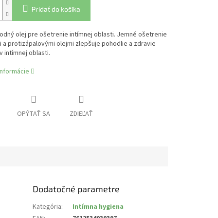
Pridať do košíka
rodný olej pre ošetrenie intímnej oblasti. Jemné ošetrenie
i a protizápalovými olejmi zlepšuje pohodlie a zdravie
 intímnej oblasti.
informácie
OPÝTAŤ SA
ZDIEĽAŤ
Dodatočné parametre
Kategória
:
Intímna hygiena