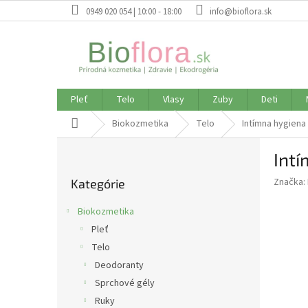
Prejsť
0949 020 054 | 10:00 - 18:00
info@bioflora.sk
na
obsah
Pleť
Telo
Vlasy
Zuby
Deti
Domov
Biokozmetika
Telo
Intímna hygiena
B
Intí
o
Preskočiť
č
Značka:
Kategórie
kategórie
n
ý
Biokozmetika
p
Pleť
a
Telo
n
e
Deodoranty
l
Sprchové gély
Ruky