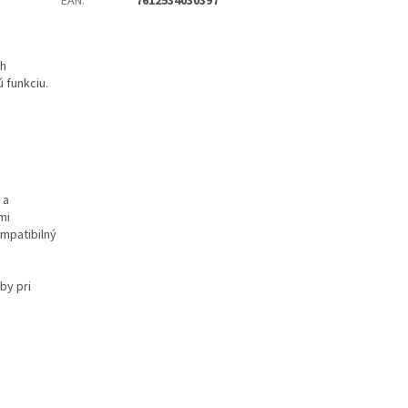
EAN
:
7612534030397
ah
 funkciu.
 a
mi
ompatibilný
by pri