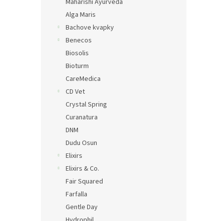
Maharishi Ayurveda
Alga Maris
Bachove kvapky
Benecos
Biosolis
Bioturm
CareMedica
CD Vet
Crystal Spring
Curanatura
DNM
Dudu Osun
Elixirs
Elixirs & Co.
Fair Squared
Farfalla
Gentle Day
Hydrophil