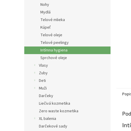
Nohy
Mydlá
Telové mlieka
Kúpeľ
Telové oleje
Telové peelingy
Intímna hygiena
Sprchové oleje
Vlasy
Zuby
Deti
Muži
Popi
Darčeky
Liečivá kozmetika
Zero waste kozmetika
Pod
XL balenia
Int
Darčekové sady