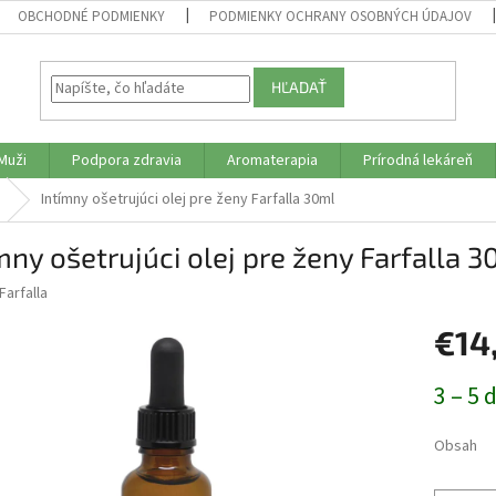
OBCHODNÉ PODMIENKY
PODMIENKY OCHRANY OSOBNÝCH ÚDAJOV
HĽADAŤ
Muži
Podpora zdravia
Aromaterapia
Prírodná lekáreň
Intímny ošetrujúci olej pre ženy Farfalla 30ml
mny ošetrujúci olej pre ženy Farfalla 
Farfalla
€14
Jednotk
3 – 5 
cena:
Obsah