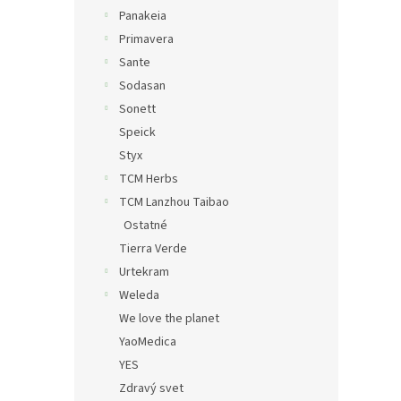
Panakeia
Primavera
Sante
Sodasan
Sonett
Speick
Styx
TCM Herbs
TCM Lanzhou Taibao
Ostatné
Tierra Verde
Urtekram
Weleda
We love the planet
YaoMedica
YES
Zdravý svet