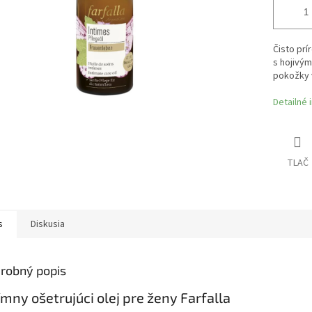
Čisto prí
s hojivým
pokožky v
Detailné 
TLAČ
s
Diskusia
robný popis
ímny ošetrujúci olej pre ženy Farfalla