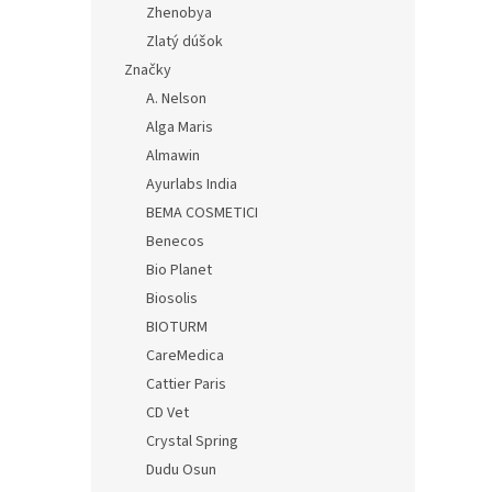
Zhenobya
Zlatý dúšok
Značky
A. Nelson
Alga Maris
Almawin
Ayurlabs India
BEMA COSMETICI
Benecos
Bio Planet
Biosolis
BIOTURM
CareMedica
Cattier Paris
CD Vet
Crystal Spring
Dudu Osun