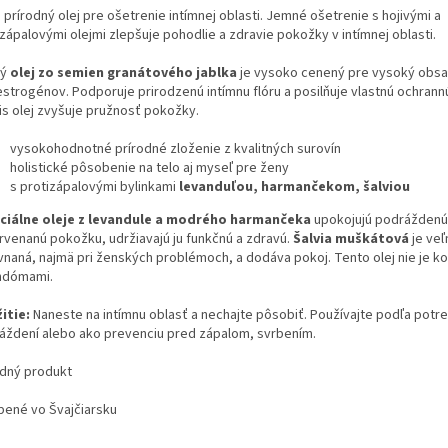
 prírodný olej pre ošetrenie intímnej oblasti. Jemné ošetrenie s hojivými a
zápalovými olejmi zlepšuje pohodlie a zdravie pokožky v intímnej oblasti.
ný
olej zo semien granátového jablka
je vysoko cenený pre vysoký obs
estrogénov. Podporuje prirodzenú intímnu flóru a posilňuje vlastnú ochrannú
is olej zvyšuje pružnosť pokožky.
vysokohodnotné prírodné zloženie z kvalitných surovín
holistické pôsobenie na telo aj myseľ pre ženy
s protizápalovými bylinkami
levanduľou, harmančekom, šalviou
ciálne oleje z levandule a modrého harmančeka
upokojujú podráždenú
rvenanú pokožku, udržiavajú ju funkčnú a zdravú.
Šalvia muškátová
je veľ
vnaná, najmä pri ženských problémoch, a dodáva pokoj. Tento olej nie je k
ndómami.
itie:
Naneste na intímnu oblasť a nechajte pôsobiť. Používajte podľa potre
áždení alebo ako prevenciu pred zápalom, svrbením.
odný produkt
bené vo Švajčiarsku