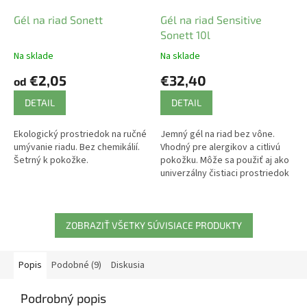
Gél na riad Sonett
Gél na riad Sensitive
Sonett 10l
Na sklade
Na sklade
€2,05
€32,40
od
DETAIL
DETAIL
Ekologický prostriedok na ručné
Jemný gél na riad bez vône.
umývanie riadu. Bez chemikálií.
Vhodný pre alergikov a citlivú
Šetrný k pokožke.
pokožku. Môže sa použiť aj ako
univerzálny čistiaci prostriedok
v domácnosti.
ZOBRAZIŤ VŠETKY SÚVISIACE PRODUKTY
Popis
Podobné (9)
Diskusia
Podrobný popis