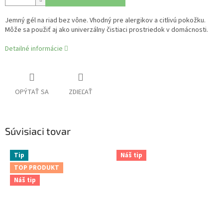
Jemný gél na riad bez vône. Vhodný pre alergikov a citlivú pokožku.
Môže sa použiť aj ako univerzálny čistiaci prostriedok v domácnosti.
Detailné informácie
OPÝTAŤ SA
ZDIEĽAŤ
Súvisiaci tovar
Tip
Náš tip
TOP PRODUKT
Náš tip