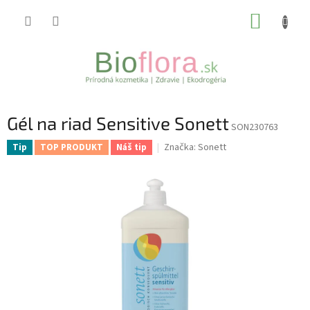
Prejsť
NÁKUP
na
obsah
KOŠÍK
Gél na riad Sensitive Sonett
SON230763
Značka:
Sonett
Tip
TOP PRODUKT
Náš tip