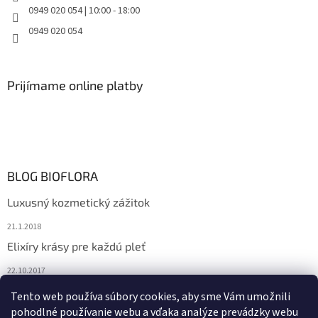
0949 020 054 | 10:00 - 18:00
0949 020 054
Prijímame online platby
BLOG BIOFLORA
Luxusný kozmetický zážitok
21.1.2018
Elixíry krásy pre každú pleť
22.10.2017
Spoznajte prírodnú kozmetiku Sante
Tento web používa súbory cookies, aby sme Vám umožnili
pohodlné používanie webu a vďaka analýze prevádzky webu
10.10.2017