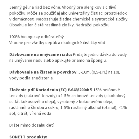
Jemný gél na riad bez vône. Vhodný pre alergikov a citlivú
pokožku. Môže sa použiť aj ako univerzálny čistiaci prostriedok
v domácnosti. Neobsahuje žiadne chemické a syntetické zložky.
Obsahuje len čisté rastlinné zložky. Nedráždi pokožku.
100% biologicky odbúrateľný
Vhodné pre všetky septik a ekologické čističky vôd
Dávkovanie na umývanie riadu:
Pridajte jednu dávku do vody
na umývanie riadu alebo aplikujte priamo na špongiu.
Dávkovanie na čistenie povrchov:
5-10ml (0,5-1PL) na 10L
vody podľa znečistenia.
Zloženie pdľ Nariadenia (EC) č.648/2004:
5-15% neiónové
tenzidy (cukrové tenzidy) a 1-5% aniónové tenzidy (alkoholový
sulfát kokosového oleja), vyrobený z kokosového oleja,
rastlinného škrobu a cukru, 1-5% rastlinný alkohol (etanol), <1%
soľ, citrát, vírená voda
Držte mimo dosahu detí.
SONETT produkty: