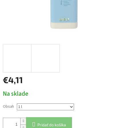
€4,11
Jednotková
Na sklade
cena:
Obsah
Pridať do košíka