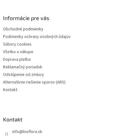
á
p
ä
Informácie pre vás
t
Obchodné podmienky
i
Podmienky ochrany osobných údajov
e
Súbory cookies
Všetko o nákupe
Doprava platba
Reklamačný poriadok
Odstúpenie od zmluvy
Alternatívne riešenie sporov (ARS)
Kontakt
Kontakt
info
@
bioflora.sk