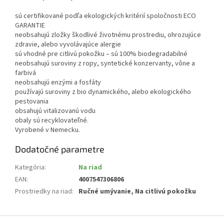
sú certifikované podľa ekologických kritérií spoločnosti ECO
GARANTIE
neobsahujú zložky škodlivé životnému prostrediu, ohrozujúce
zdravie, alebo vyvolávajúce alergie
sú vhodné pre citlivú pokožku – sú 100% biodegradabilné
neobsahujú suroviny z ropy, syntetické konzervanty, vône a
farbivá
neobsahujú enzými a fosfáty
používajú suroviny z bio dynamického, alebo ekologického
pestovania
obsahujú vitalizovanú vodu
obaly sú recyklovateľné.
Vyrobené v Nemecku.
Dodatočné parametre
Kategória
:
Na riad
EAN
:
4007547306806
Prostriedky na riad
:
Ručné umývanie, Na citlivú pokožku
Z