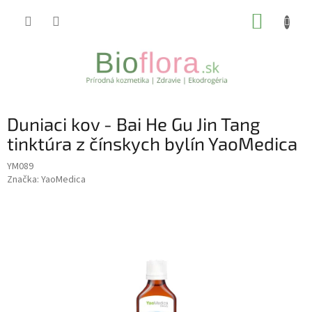
Prejsť
NÁKUP
na
obsah
KOŠÍK
Duniaci kov - Bai He Gu Jin Tang
tinktúra z čínskych bylín YaoMedica
YM089
Značka:
YaoMedica