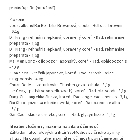
prečisťuje Re (horúčosť)
Zloženie:
voda, alkoholBai He - ľalia Brownová, cibuľa - Bulb. lilii brownii
- 6,1g
Di Huang - rehmánia lepkavá, upravený koreň - Rad. rehmaniae
preparata - 4,6g
Di Huang - rehmánia lepkavá, upravený koreň - Rad. rehmaniae
preparata - 4,6g
Mai Men Dong - ofiopogon japonský, koreň - Rad. ophiopogonis
- 4,6g
Xuan Shen - krtičník japonský, koreň - Rad. scrophulariae
ningpoensis - 4,6g
Chuan Bei Mu - korunkovka Thunbergova - cibuľa - 3,1g
Jie Geng - platykodon veľkokvetý, koreň - Rad. platycodi - 3,1g
Dang Gui - angelika čínska, koreň - Rad. angelicae sinensis - 3,1g
Bai Shao - pivonka mliečnokvetá, koreň - Rad.paeoniae alba
- 3,1g
Gan Cao - sladké drievko, koreň - Rad. glycyrrhizae - 1,5g
Ideálne zloženie, maximálna sila a účinnosť
Základom alkoholových tinktúr YaoMedica sú čínske bylinky
a huby. Na dosiahnutie maximálnej účinnosti používame len tú