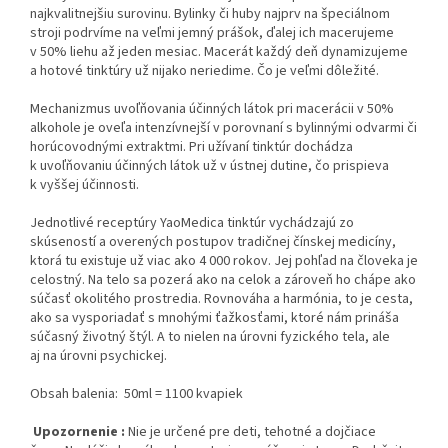
najkvalitnejšiu surovinu. Bylinky či huby najprv na špeciálnom
stroji podrvíme na veľmi jemný prášok, ďalej ich macerujeme
v 50% liehu až jeden mesiac. Macerát každý deň dynamizujeme
a hotové tinktúry už nijako neriedime. Čo je veľmi dôležité.
Mechanizmus uvoľňovania účinných látok pri macerácii v 50%
alkohole je oveľa intenzívnejší v porovnaní s bylinnými odvarmi či
horúcovodnými extraktmi. Pri užívaní tinktúr dochádza
k uvoľňovaniu účinných látok už v ústnej dutine, čo prispieva
k vyššej účinnosti.
Jednotlivé receptúry YaoMedica tinktúr vychádzajú zo
skúseností a overených postupov tradičnej čínskej medicíny,
ktorá tu existuje už viac ako 4 000 rokov. Jej pohľad na človeka je
celostný. Na telo sa pozerá ako na celok a zároveň ho chápe ako
súčasť okolitého prostredia. Rovnováha a harmónia, to je cesta,
ako sa vysporiadať s mnohými ťažkosťami, ktoré nám prináša
súčasný životný štýl. A to nielen na úrovni fyzického tela, ale
aj na úrovni psychickej.
Obsah balenia: 50ml = 1100 kvapiek
Upozornenie :
Nie je určené pre deti, tehotné a dojčiace