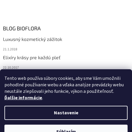
BLOG BIOFLORA
Luxusný kozmetický zážitok
21.1.2018
Elixíry krásy pre každú pleť
22.10.2017
Spoznajte prírodnú kozmetiku Sante
Tento web používa súbory cookies, aby sme Vám umožnili
pohodlné používanie webu a vďaka analýze prevádzky webu
10.10.2017
neustále zlepšovali jeho funkcie, výkon a použiteľnosť.
Ďalšie informácie
.
Vytvoril Shoptet
Nastavenie
Copyright 2026
Bioflora.sk
. Všetky práva vyhradené.
Upraviť
Súhlasím
nastavenie cookies