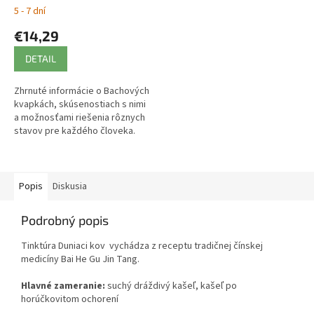
Katarína Michel
5 - 7 dní
€14,29
DETAIL
Zhrnuté informácie o Bachových
kvapkách, skúsenostiach s nimi
a možnosťami riešenia rôznych
stavov pre každého človeka.
Popis
Diskusia
Podrobný popis
Tinktúra Duniaci kov vychádza z receptu tradičnej čínskej
medicíny Bai He Gu Jin Tang.
Hlavné zameranie:
suchý dráždivý kašeľ, kašeľ po
horúčkovitom ochorení