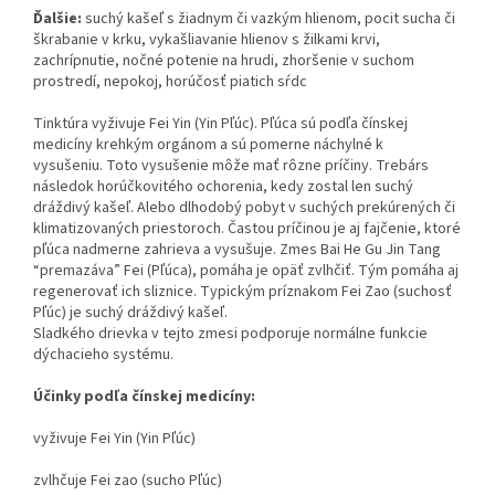
Ďalšie:
suchý kašeľ s žiadnym či vazkým hlienom, pocit sucha či
škrabanie v krku, vykašliavanie hlienov s žilkami krvi,
zachrípnutie, nočné potenie na hrudi, zhoršenie v suchom
prostredí, nepokoj, horúčosť piatich sŕdc
Tinktúra vyživuje Fei Yin (Yin Pľúc). Pľúca sú podľa čínskej
medicíny krehkým orgánom a sú pomerne náchylné k
vysušeniu. Toto vysušenie môže mať rôzne príčiny. Trebárs
následok horúčkovitého ochorenia, kedy zostal len suchý
dráždivý kašeľ. Alebo dlhodobý pobyt v suchých prekúrených či
klimatizovaných priestoroch. Častou príčinou je aj fajčenie, ktoré
pľúca nadmerne zahrieva a vysušuje. Zmes Bai He Gu Jin Tang
“premazáva” Fei (Pľúca), pomáha je opäť zvlhčiť. Tým pomáha aj
regenerovať ich sliznice. Typickým príznakom Fei Zao (suchosť
Pľúc) je suchý dráždivý kašeľ.
Sladkého drievka v tejto zmesi podporuje normálne funkcie
dýchacieho systému.
Účinky podľa čínskej medicíny:
vyživuje Fei Yin (Yin Pľúc)
zvlhčuje Fei zao (sucho Pľúc)