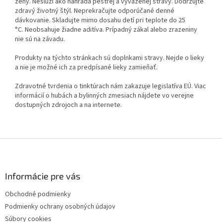
ženy. Neslúži ako náhrada pestrej a vyváženej stravy. Dodržujte
zdravý životný štýl. Neprekračujte odporúčané denné
dávkovanie. Skladujte mimo dosahu detí pri teplote do 25
°C. Neobsahuje žiadne aditíva. Prípadný zákal alebo zrazeniny
nie sú na závadu.
Produkty na týchto stránkach sú doplnkami stravy. Nejde o lieky
a nie je možné ich za predpísané lieky zamieňať.
Zdravotné tvrdenia o tinktúrach nám zakazuje legislatíva EÚ. Viac
informácií o hubách a bylinných zmesiach nájdete vo verejne
dostupných zdrojoch a na internete.
Z
á
p
ä
Informácie pre vás
t
Obchodné podmienky
i
Podmienky ochrany osobných údajov
e
Súbory cookies