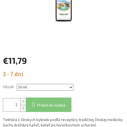
€11,79
Jednotková
3 - 7 dní
cena:
Obsah
Pridať do košíka
Tinktúra z čínskych byliniek podľa receptúry tradičnej čínskej medicíny.
Suchý dráždivý kašeľ, kašeľ po horúčkovitom ochorení.