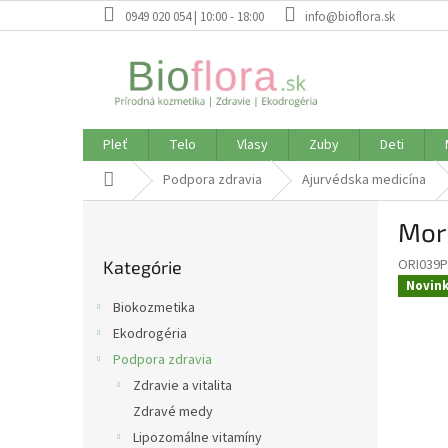
Prejsť
0949 020 054 | 10:00 - 18:00
info@bioflora.sk
na
obsah
Pleť
Telo
Vlasy
Zuby
Deti
Domov
Podpora zdravia
Ajurvédska medicína
B
Mori
o
Preskočiť
č
ORI039P
Kategórie
kategórie
n
Novin
ý
Biokozmetika
p
Ekodrogéria
a
Podpora zdravia
n
e
Zdravie a vitalita
l
Zdravé medy
Lipozomálne vitamíny