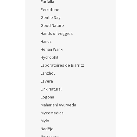
Farfalla
Ferrotone
Gentle Day
Good Nature
Hands of veggies
Hanus
Henan Wanxi
Hydrophil
Laboratoires de Biarritz
Lanzhou
Lavera
Link Natural
Logona
Maharishi Ayurveda
MycoMedica
Mylo
Naděje