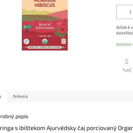
Ibišek k
benefitom
Detailné 
TLAČ
s
Diskusia
robný popis
inga s ibištekom Ajurvédsky čaj porciovaný Organi