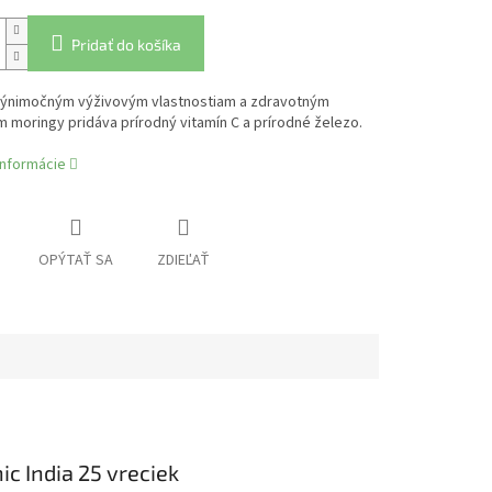
Pridať do košíka
 výnimočným výživovým vlastnostiam a zdravotným
 moringy pridáva prírodný vitamín C a prírodné železo.
informácie
OPÝTAŤ SA
ZDIEĽAŤ
c India 25 vreciek