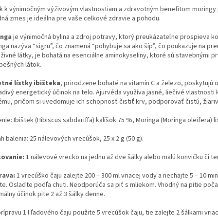
ek k výnimočným výživovým vlastnostiam a zdravotným benefitom moringy
dná zmes je ideálna pre vaše celkové zdravie a pohodu.
inga
je výnimočná bylina a zdroj potravy, ktorý preukázateľne prospieva kom
nga nazýva “sigru”, čo znamená “pohybuje sa ako šíp”, čo poukazuje na pren
ýživné látky, je bohatá na esenciálne aminokyseliny, ktoré sú stavebnými p
pešných látok.
tné lístky ibišteka
, prirodzene bohaté na vitamín C a železo, poskytujú oč
adivý energetický účinok na telo. Ajurvéda využíva jasné, liečivé vlastnos
ému, pričom si uvedomuje ich schopnosť čistiť krv, podporovať čistú, žiariv
nie: Ibištek (Hibiscus sabdariffa) kalíšok 75 %, Moringa (Moringa oleifera) l
 balenia: 25 nálevových vrecúšok, 25 x 2 g (50 g).
ovanie:
1 nálevové vrecko na jednu až dve šálky alebo malú konvičku či t
rava:
1 vrecúško čaju zalejte 200 – 300 ml vriacej vody a nechajte 5 – 10 mi
te. Oslaďte podľa chuti. Neodporúča sa piť s mliekom. Vhodný na pitie poč
álny účinok pite 2 až 3 šálky denne.
rípravu 1 l ľadového čaju použite 5 vrecúšok čaju, tie zalejte 2 šálkami vri