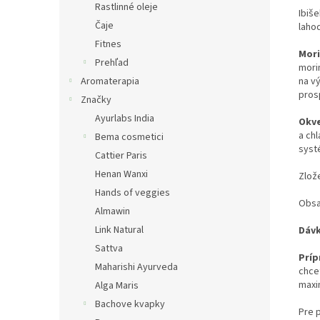
Rastlinné oleje
Ibiš
Čaje
laho
Fitnes
Mor
Prehľad
mori
na v
Aromaterapia
pros
Značky
Ayurlabs India
Okve
a chl
Bema cosmetici
syst
Cattier Paris
Henan Wanxi
Zlože
Hands of veggies
Obsah
Almawin
Link Natural
Dávk
Sattva
Príp
Maharishi Ayurveda
chce
maxim
Alga Maris
Bachove kvapky
Pre p