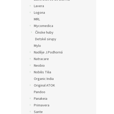
Lavera
Logona
MRL
Mycomedica
Čínske huby
Detské sirupy
Mylo
Naděje J.Podhorná
Natracare
Neobio
Nobilis Tilia
Organic India
Original ATOK
Pandoo
Panakeia
Primavera
Sante