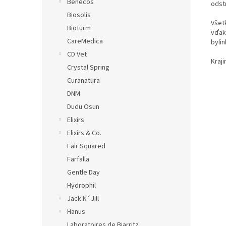
Benecos
odst
Biosolis
Všet
Bioturm
vďak
CareMedica
bylin
CD Vet
Kraji
Crystal Spring
Curanatura
DNM
Dudu Osun
Elixirs
Elixirs & Co.
Fair Squared
Farfalla
Gentle Day
Hydrophil
Jack N´Jill
Hanus
Laboratoires de Biarritz