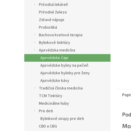
Prírodná lekáreň
Prírodné železo
Zdravé nápoje
Probiotiká
Bachova kvetová terapia
Bylinkové tinktúry
Ajurvédska medicína
Ajurvédske čaje
Ajurvédske byliny na pečeň
Ajurvédske bylinky pre ženy
Ajurvédske kávy
Tradičná čínska medicína
Popi
TCM Tinktúry
Medicinálne huby
Pre deti
Pod
Bylinkové sirupy pre deti
Mor
CBD a CBG