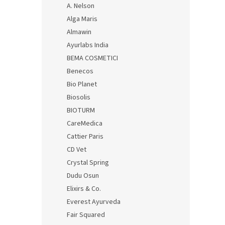
A. Nelson
Alga Maris
Almawin
Ayurlabs India
BEMA COSMETICI
Benecos
Bio Planet
Biosolis
BIOTURM
CareMedica
Cattier Paris
CD Vet
Crystal Spring
Dudu Osun
Elixirs & Co.
Everest Ayurveda
Fair Squared