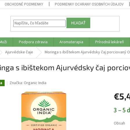
OBCHODNÉ PODMIENKY
PODMIENKY OCHRANY OSOBNÝCH ÚDAJOV
HĽADAŤ
Muži
Podpora zdravia
Aromaterapia
Prírodná lekáreň
Ajurvédske čaje
Moringa s ibištekom Ajurvédsky čaj porciovaný Or
nga s ibištekom Ajurvédsky čaj porcio
Značka:
Organic India
ka
€5,
Jednotk
3 – 5 
cena:
Obsah