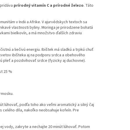
 pridáva
prírodný vitamín C a prírodné železo
. Táto
unitám v Indii a Afrike. V ajurvédskych textoch sa
ikavé vlastnosti byliny. Moringa je prirodzene bohatá
rvkami bielkovín, a má množstvo ďalších zdraviu
istnú a liečivú energiu. Ibištek má sladkú a trpkú chuť
ti kvetov ibišteka aj na podporu srdca a obehového
ú pleť a pozdvihovať srdce (fyzicky aj duchovne).
ist 25 %
ermosku.
nút lúhovať, podľa toho ako veľmi aromatický a silný čaj
as celého dňa, nakoľko neobsahuje kofeín. Pre
acej vody, zakryte a nechajte 20 minút lúhovať. Potom