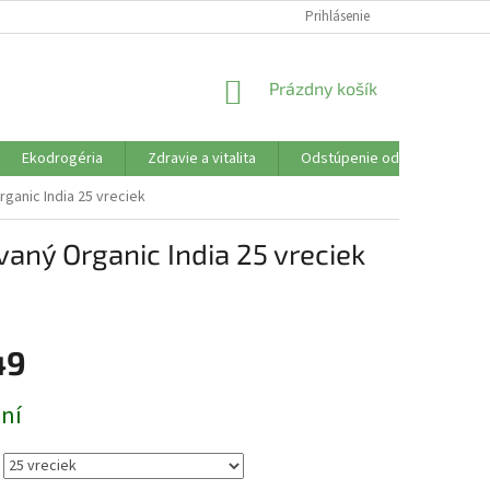
SÚBORY COOKIES
VŠETKO O NÁKUPE
Prihlásenie
DOPRAVA PLATBA
R
NÁKUPNÝ
Prázdny košík
KOŠÍK
Ekodrogéria
Zdravie a vitalita
Odstúpenie od zmluvy
ganic India 25 vreciek
vaný Organic India 25 vreciek
49
ová
dní