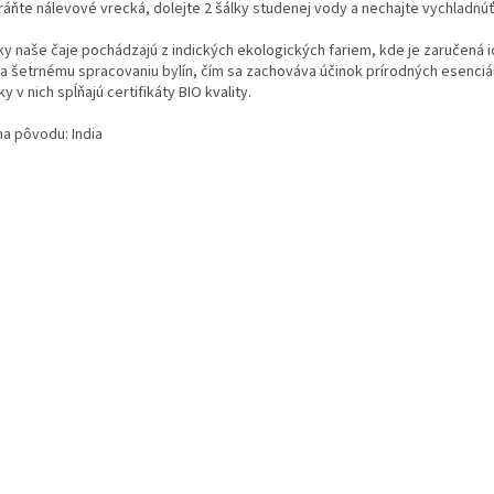
ráňte nálevové vrecká, dolejte 2 šálky studenej vody a nechajte vychladnúť.
ky naše čaje pochádzajú z indických ekologických fariem, kde je zaručená i
a šetrnému spracovaniu bylín, čím sa zachováva účinok prírodných esenciáln
ky v nich spĺňajú certifikáty BIO kvality.
na pôvodu: India