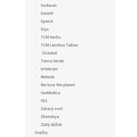
Sodasan
Sonett
Speick
Styx
TCM Herbs
TCM Lanzhou Taibao
Ostatné
Tierra Verde
Urtekram
Weleda
We love the planet
YaoMedica
YES
Zdravý svet
Zhenobya
Zlatý dúšok
Značky