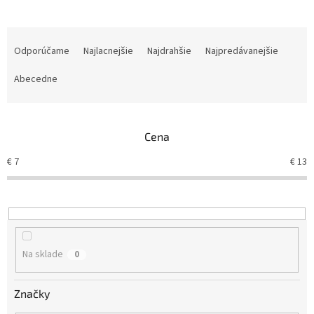
R
a
Odporúčame
Najlacnejšie
Najdrahšie
Najpredávanejšie
d
e
Abecedne
n
i
e
Cena
p
r
€
7
€
13
o
d
u
k
t
o
Na sklade
0
v
Značky