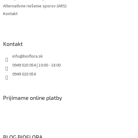
p
Alternatívne riešenie sporov (ARS)
i
s
Kontakt
u
Kontakt
info
@
bioflora.sk
0949 020 054 | 10:00 - 18:00
0949 020 054
Prijímame online platby
BLOG BIOFLORA