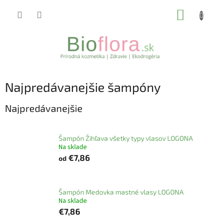
Prejsť
NÁKUP
na
obsah
KOŠÍK
Najpredávanejšie šampóny
Najpredávanejšie
Šampón Žihľava všetky typy vlasov LOGONA
Na sklade
€7,86
od
Šampón Medovka mastné vlasy LOGONA
Na sklade
€7,86