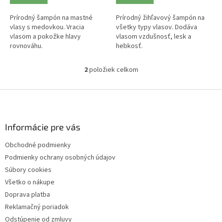
Prírodný šampón na mastné
Prírodný žihľavový šampón na
vlasy s medovkou. Vracia
všetky typy vlasov. Dodáva
vlasom a pokožke hlavy
vlasom vzdušnosť, lesk a
rovnováhu.
hebkosť.
2
položiek celkom
O
v
l
Z
á
á
d
p
a
ä
Informácie pre vás
c
t
i
Obchodné podmienky
i
e
Podmienky ochrany osobných údajov
p
e
r
Súbory cookies
v
Všetko o nákupe
k
Doprava platba
y
v
Reklamačný poriadok
ý
Odstúpenie od zmluvy