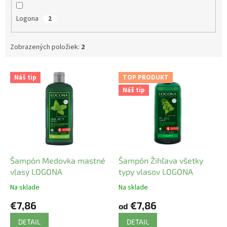
Logona
2
Zobrazených položiek:
2
V
Náš tip
TOP PRODUKT
ý
Náš tip
p
i
s
p
r
o
d
Šampón Medovka mastné
Šampón Žihľava všetky
u
vlasy LOGONA
typy vlasov LOGONA
k
Na sklade
Na sklade
t
€7,86
€7,86
o
od
v
DETAIL
DETAIL