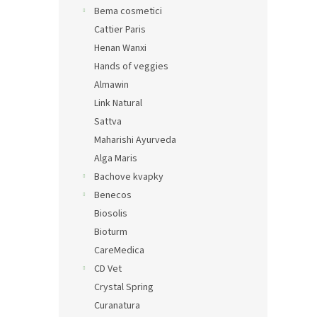
Bema cosmetici
Cattier Paris
Henan Wanxi
Hands of veggies
Almawin
Link Natural
Sattva
Maharishi Ayurveda
Alga Maris
Bachove kvapky
Benecos
Biosolis
Bioturm
CareMedica
CD Vet
Crystal Spring
Curanatura