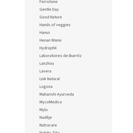
Ferrotone
Gentle Day
Good Nature
Hands of veggies
Hanus
Henan Wanxi
Hydrophil
Laboratoires de Biarritz
Lanzhou
Lavera
Link Natural
Logona
Maharishi Ayurveda
MycoMedica
Mylo
Naděje
Natracare