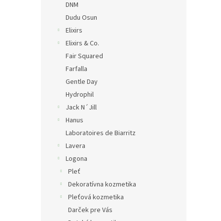
DNM
Dudu Osun
Elixirs
Elixirs & Co.
Fair Squared
Farfalla
Gentle Day
Hydrophil
Jack N´Jill
Hanus
Laboratoires de Biarritz
Lavera
Logona
Pleť
Dekoratívna kozmetika
Pleťová kozmetika
Darček pre Vás