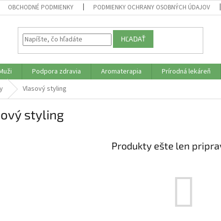
OBCHODNÉ PODMIENKY
PODMIENKY OCHRANY OSOBNÝCH ÚDAJOV
HĽADAŤ
Muži
Podpora zdravia
Aromaterapia
Prírodná lekáreň
sy
Vlasový styling
ový styling
Produkty ešte len pripr