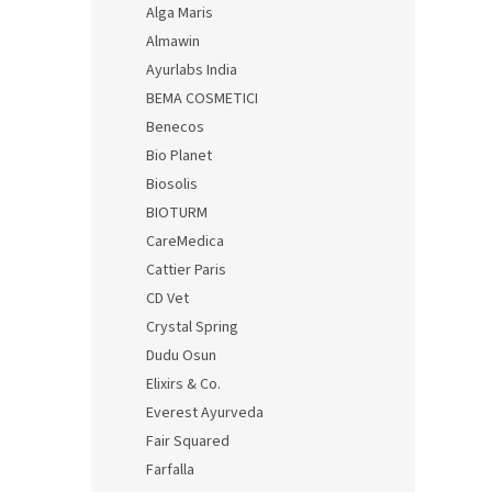
Alga Maris
Almawin
Ayurlabs India
BEMA COSMETICI
Benecos
Bio Planet
Biosolis
BIOTURM
CareMedica
Cattier Paris
CD Vet
Crystal Spring
Dudu Osun
Elixirs & Co.
Everest Ayurveda
Fair Squared
Farfalla