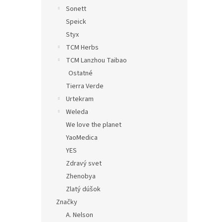
Sonett
Speick
Styx
TCM Herbs
TCM Lanzhou Taibao
Ostatné
Tierra Verde
Urtekram
Weleda
We love the planet
YaoMedica
YES
Zdravý svet
Zhenobya
Zlatý dúšok
Značky
A. Nelson