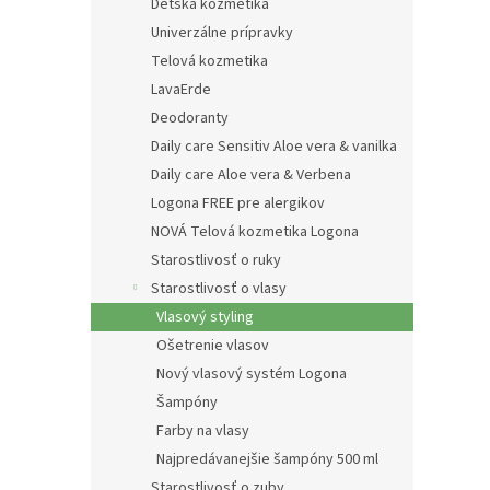
Detská kozmetika
Univerzálne prípravky
Telová kozmetika
LavaErde
Deodoranty
Daily care Sensitiv Aloe vera & vanilka
Daily care Aloe vera & Verbena
Logona FREE pre alergikov
NOVÁ Telová kozmetika Logona
Starostlivosť o ruky
Starostlivosť o vlasy
Vlasový styling
Ošetrenie vlasov
Nový vlasový systém Logona
Šampóny
Farby na vlasy
Najpredávanejšie šampóny 500 ml
Starostlivosť o zuby