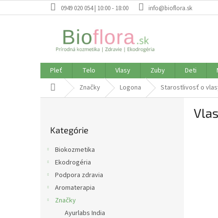
Prejsť
0949 020 054 | 10:00 - 18:00
info@bioflora.sk
na
obsah
Pleť
Telo
Vlasy
Zuby
Deti
Domov
Značky
Logona
Starostlivosť o vla
B
Vlas
o
Preskočiť
č
Kategórie
kategórie
n
ý
Biokozmetika
p
Ekodrogéria
a
Podpora zdravia
n
e
Aromaterapia
l
Značky
Ayurlabs India