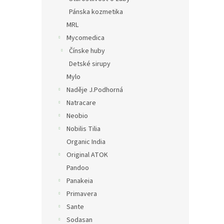
Pánska kozmetika
MRL
Mycomedica
Čínske huby
Detské sirupy
Mylo
Naděje J.Podhorná
Natracare
Neobio
Nobilis Tilia
Organic India
Original ATOK
Pandoo
Panakeia
Primavera
Sante
Sodasan