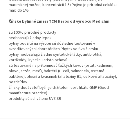
maximálnej možnej koncentrácii 1:5) Pojivo je prírodná celulóza
max. do 1%.
Čínske bylinné zmesi TCM Herbs od výrobcu Medichin:
sú 100% prírodné produkty
neobsahujú žiadny lepok
byliny použité na výrobu sú dôsledne testované v
akreditovaných laboratóriách Phytax vo Švajčiarsku
byliny neobsahujú žiadne syntetické látky, antibiotiká,
kortikoidy, kyselinu aristolochovú
sú testované na prítomnosť ťažkých kovov (ortuť, kadmium,
olovo, arzén, meď), baktérií (E. coli, salmonela, ostatné
baktérie), plesní a kvasiniek (aflatoxíny B1, celkové aflatoxíny),
pesticídov
čínsky dodávateľ bylín je držiteľom certifikátu GMP (Good
manufacture practice)
produkty sú schválené UVZ SR
Z
á