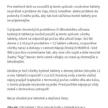
Pre niektoré deti sa osvedčil aj tento spôsob: rozdrvíme tablety
na prášok a pridáme do čaju, ktorý osladíme alebo pridáme do
polievky či iného jedla, aby tak boli väčšinou horké tablety pre
ne príjemnejšie.
V prípade chronických problémov či dlhodobého užívania
bylinných tabliet je možné použiť aj tento spôsob: všetky
tablety, ktoré sa odporúčajú počas dňa užívať (napr. 3x2 tbl
denne z 2 rôznych produktov = 12 tabliet celkom), rozpustíme
všetky naraz a dokopy v rannom Nápoji čínských MUDRců - kód
900 a poctivo rozmiešame tak, aby sme vše vypili a dole neostal
žiadny "lógr". Naviac tieto ranné raňajky sa stanú aj chutnejšie a
lahodnejšie.
Ideálne je tiež všetky bylinné tablety v dennej dávke (obvykle 12
a viac tabliet) rozpustiť v cca 0,5 l horúcej vody a tento vlažný
nápoj popíjať (najlepšie z termosky) počas celého dňa ako kávu,
v tomto prípade nezávisle na jedle. Pred požitím nápoja je vždy
nutné s termoskou zatrepať!
Nie je vhodné pre tehotné a dojčiace ženy.
Obsah:
100 tabliet / 30 g (obsah bylín v tabletkách je v