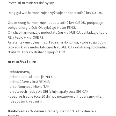
Preto sú tu ministerské byliny:
Dang gui wei harmonizuje a vyživuje nedostatočnú krv XUE XU.
Chuan xiong harmonizuje nedostatočnú krv XUE XU, podporuje
pohyb energie čchi QI, vylučuje vietor FENG.
Chi shao harmonizuje nedostatočnú krv XUE XU, ochladzuje teplo
RE a teplo v krvi XUE RE.
Asistentskými bylinami sú Tao ren a Hong hua, ktoré rozprúďujú
blokádu krvi z nedostatočnosti YU XUE XU a odstraňujú blokádu v
dráhach JING a v dráhach spojníc LUO.
NEPOUŽÍVAŤ PRI:
- tehotenstvo,
- pri nedostatočnosti jin YIN XU,
- pri horúčave v krvi RE XUE,
- pri prítomnosti hlienu TAN,
- pri stavoch nadbytku SHI (silný napätý pulz SHI XIAN),
- bezprostredne (cca 10 dní) po mozgovej príhode vzniknutej
mozgovým krvácaním.
Dávkovanie
- 3x denne 4 tablety, deti od 3 let 3x denne 2