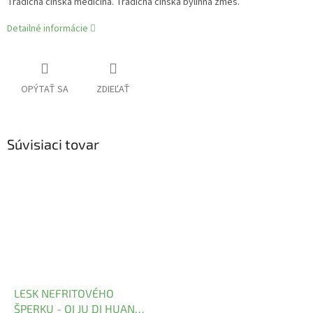
Tradičná čínska medicína. Tradičná čínska bylinná zmes.
Detailné informácie
OPÝTAŤ SA
ZDIEĽAŤ
Súvisiaci tovar
LESK NEFRITOVÉHO
ŠPERKU - QI JU DI HUANG