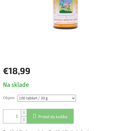
€18,99
Jednotková
Na sklade
cena:
Objem
Pridať do košíka