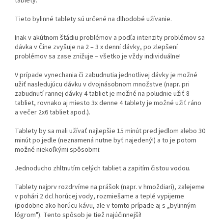
tablety.
Tieto bylinné tablety sú určené na dlhodobé užívanie.
Inak v akútnom štádiu problémov a podľa intenzity problémov sa
dávka v Číne zvyšuje na 2 – 3 x denní dávky, po zlepšení
problémov sa zase znižuje – všetko je vždy individuálne!
V prípade vynechania či zabudnutia jednotlivej dávky je možné
užiť nasledujúcu dávku v dvojnásobnom množstve (napr. pri
zabudnutí rannej dávky 4 tabliet je možné na poludnie užiť 8
tabliet, rovnako aj miesto 3x denne 4 tablety je možné užiť ráno
a večer 2x6 tabliet apod.).
Tablety by sa mali užívať najlepšie 15 minút pred jedlom alebo 30
minút po jedle (neznamená nutne byť najedený!) a to je potom
možné niekoľkými spôsobmi:
Jednoducho zhltnutím celých tabliet a zapitím čistou vodou.
Tablety najprv rozdrvíme na prášok (napr. v hmoždiari), zalejeme
v pohári 2 dcl horúcej vody, rozmiešame a teplé vypijeme
(podobne ako horúcu kávu, ale v tomto prípade aj s „bylinným
lógrom"). Tento spôsob je tiež najúčinnejší!