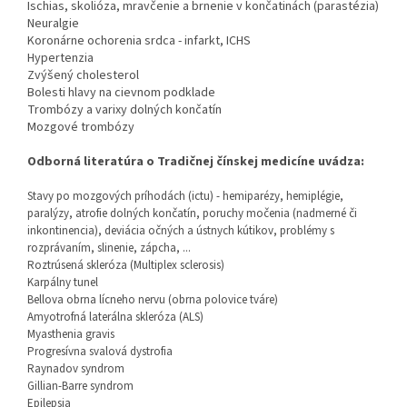
Ischias, skolióza, mravčenie a brnenie v končatinách (parastézia)
Neuralgie
Koronárne ochorenia srdca - infarkt, ICHS
Hypertenzia
Zvýšený cholesterol
Bolesti hlavy na cievnom podklade
Trombózy a varixy dolných končatín
Mozgové trombózy
Odborná literatúra o Tradičnej čínskej medicíne uvádza:
Stavy po mozgových príhodách (ictu) - hemiparézy, hemiplégie,
paralýzy, atrofie dolných končatín, poruchy močenia (nadmerné či
inkontinencia), deviácia očných a ústnych kútikov, problémy s
rozprávaním, slinenie, zápcha, ...
Roztrúsená skleróza (Multiplex sclerosis)
Karpálny tunel
Bellova obrna lícneho nervu (obrna polovice tváre)
Amyotrofná laterálna skleróza (ALS)
Myasthenia gravis
Progresívna svalová dystrofia
Raynadov syndrom
Gillian-Barre syndrom
Epilepsia