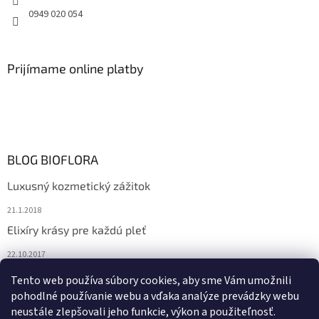
0949 020 054
Prijímame online platby
BLOG BIOFLORA
Luxusný kozmetický zážitok
21.1.2018
Elixíry krásy pre každú pleť
22.10.2017
Spoznajte prírodnú kozmetiku Sante
Tento web používa súbory cookies, aby sme Vám umožnili
pohodlné používanie webu a vďaka analýze prevádzky webu
10.10.2017
neustále zlepšovali jeho funkcie, výkon a použiteľnosť.