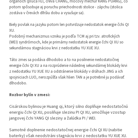
orgánoch (pľúca FEI, črevá CHANG, močový mechúr KANG PUANG), čo
potom spôsobuje aj poruchu priechodnosti stolice - zápchu (stolica
zostáva v črevách dlhšiu dobu a vysušuje sa).
Biely povlak na jazyku potom len potvrdzuje nedostatok energie čchi QI
XU.
Podobný mechanizmus vzniku je podľa TCM aj pri tzv. atrofických
(WEI) syndrómoch, kde je primárny nedostatok energie čchi QI XU so
sekundárnou stagnáciou krvi z nedostatku YU XUE XU.
Táto zmes sa podáva dlhodobo a to na posilnenie nedostatočnej
energie čchi QI XU a na rozprúdenie následnej sekundárnej blokády krvi
z nedostatku YU XUE XU a odstránenie blokády v dráhach JING a ich
spojniciach LUO, nerozpúšťa však hlien TAN a je potrebné ju podávať
dlhodobo.
Rozbor bylín v zmesi:
Cisárskou bylinou je Huang qi, ktorý silno doplňuje nedostatočnú
energiu čchi QI XU, posilňuje slezinu PI QI XU, umožňuje vzostup
jangovej čchi YANG QI sleziny a žalúdka PI / WEI.
Samotné doplnenie nedostatočnej energie čchi QI XU (nabitie
baterky) však neodstráni stagnáciu krvi z nedostatku YU XUE XU.