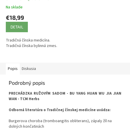
WAN - TCM Herbs
Na sklade
€18,99
DETAIL
Tradičná čínska medicína.
Tradičná čínska bylinná zmes.
Popis
Diskusia
Podrobný popis
PRECHÁDZKA RUŽOVÝM SADOM - BU YANG HUAN WU JIA JIAN
WAN - TCM Herbs
Odborná literatúra o Tradičnej čínskej medicíne uvádza:
Burgerova choroba (tromboangitis obliterans), zápaly žíl na
dolných končatinách