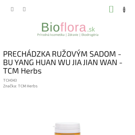
Prejsť
NÁKUP
na
obsah
KOŠÍK
PRECHÁDZKA RUŽOVÝM SADOM -
BU YANG HUAN WU JIA JIAN WAN -
TCM Herbs
TCH043
Značka:
TCM Herbs