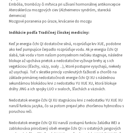
Embólia, trombózy či mŕtvica pri užívaní hormonálnej antikoncepcie
Ateroskleróza mozgových ciev (Alzheimerov syndróm, starecká
demencia)
Mozgové poranenia po úraze, krvácanie do mozgu
Indikácie podľa Tradičnej čínskej medicíny:
Keď je energia čchi QI dostatočne silná, rozprúďuje krv XUE, podobne
ako keď pumpujúce čerpadlo rozprúďuje vodu. Ak je energia čchi QI
slabá, tak voda v tom našom pomyselnom riečisku stagnuje, následne
blokuje až upcháva prietok a nedostatočne vyživuje brehy aj s ich
vegetáciou (šľachy, väzy, svaly ...), ktoré postupne vysychajú, niekedy
až usychajú. Toť v skratke princíp vzniknutých ťažkostí a chorôb na
základe primárnej nedostatočnosti energie čchi QI XU s následnou
sekundárnou blokádou krvi z nedostatku YU XUE XU, ktorá blokuje
dráhy JING a ich spojky LUO v svaloch, šľachách a väzivách.
Nedostatok energie čchi QI XU stagnáciou krvi z nedostatku YU XUE XU
naruší funkciu jazyka, čo sa potom prejaví jeho zhoršenou hybnosťou s
poruchou reči.
Nedostatok energie čchi QI XU naruší zostupnú funkciu žalúdka WEI a
zablokováva prirodzený obeh energie čchi QI i v ostatných jangových