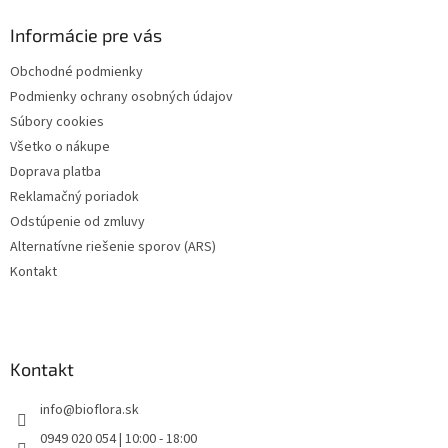
p
ä
Informácie pre vás
t
Obchodné podmienky
i
Podmienky ochrany osobných údajov
e
Súbory cookies
Všetko o nákupe
Doprava platba
Reklamačný poriadok
Odstúpenie od zmluvy
Alternatívne riešenie sporov (ARS)
Kontakt
Kontakt
info
@
bioflora.sk
0949 020 054 | 10:00 - 18:00