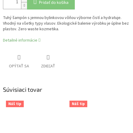
Pridať do košíka
Tuhý šampón s jemnou bylinkovou vôňou výborne čistí a hydratuje.
Vhodný na všetky typy vlasov. Ekologické balenie výrobku je úplne bez
plastov. Zero waste kozmetika.
Detailné informácie
OPÝTAŤ SA
ZDIEĽAŤ
Súvisiaci tovar
Náš tip
Náš tip