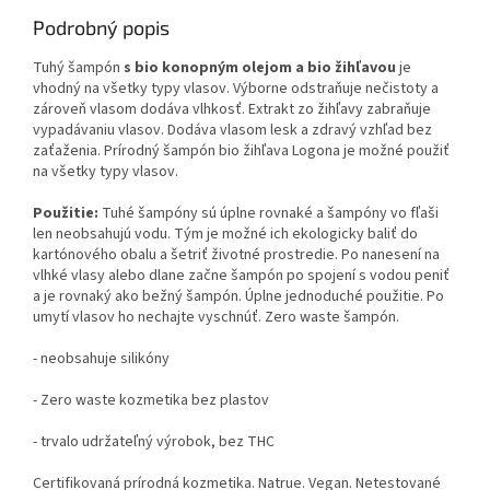
Podrobný popis
Tuhý šampón
s bio konopným olejom a bio žihľavou
je
vhodný na všetky typy vlasov. Výborne odstraňuje nečistoty a
zároveň vlasom dodáva vlhkosť. Extrakt zo žihľavy zabraňuje
vypadávaniu vlasov. Dodáva vlasom lesk a zdravý vzhľad bez
zaťaženia. Prírodný šampón bio žihľava Logona je možné použiť
na všetky typy vlasov.
Použitie:
Tuhé šampóny sú úplne rovnaké a šampóny vo fľaši
len neobsahujú vodu. Tým je možné ich ekologicky baliť do
kartónového obalu a šetriť životné prostredie. Po nanesení na
vlhké vlasy alebo dlane začne šampón po spojení s vodou peniť
a je rovnaký ako bežný šampón. Úplne jednoduché použitie. Po
umytí vlasov ho nechajte vyschnúť. Zero waste šampón.
- neobsahuje silikóny
- Zero waste kozmetika bez plastov
- trvalo udržateľný výrobok, bez THC
Certifikovaná prírodná kozmetika. Natrue. Vegan. Netestované