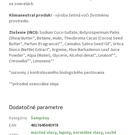
na zvieratách.
Klimaneutral produk
t - výroba šetrná voči životnému
prostrediu.
Zloženie (INCI):
Sodium Coco-Sulfate, Butyrospermum Parkii
(Shea) Butter*, Betaine, Inulin, Theobroma Cacao (Cocoa) Seed
Butter*, Parfum (Fragrance)**, Cannabis Sativa Seed Oil*, Urtica
Dioica (Nettle) Extract*, Arginine, Aloe Barbadensis Leaf Juice
Powder*, Aqua (Water), Glycerin, Alcohol denat.*, Linalool**,
Citronellol**, Limonene**
*suroviny z kontrolovaného biologického pestovania
**prírodné esenciálne oleje
Dodatočné parametre
Kategória
:
Šampóny
EAN
:
4017645043978
mastné vlasy
,
lupiny
,
normálne vlasy
,
suché