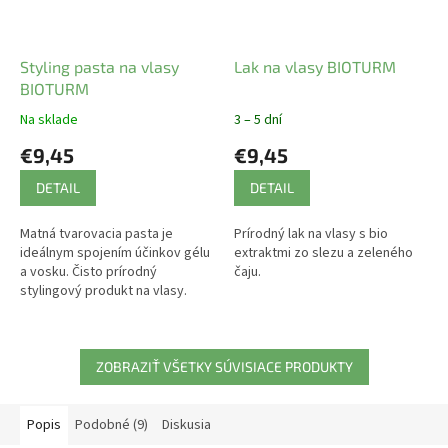
Styling pasta na vlasy
Lak na vlasy BIOTURM
BIOTURM
Na sklade
3 – 5 dní
€9,45
€9,45
DETAIL
DETAIL
Matná tvarovacia pasta je
Prírodný lak na vlasy s bio
ideálnym spojením účinkov gélu
extraktmi zo slezu a zeleného
a vosku. Čisto prírodný
čaju.
stylingový produkt na vlasy.
ZOBRAZIŤ VŠETKY SÚVISIACE PRODUKTY
Popis
Podobné (9)
Diskusia