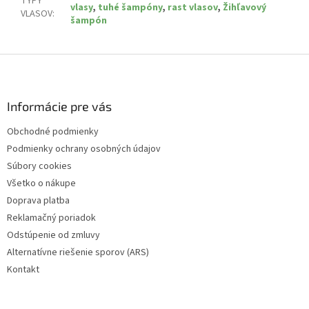
TYPY
vlasy
,
tuhé šampóny
,
rast vlasov
,
Žihľavový
VLASOV
:
šampón
Z
á
p
ä
Informácie pre vás
t
Obchodné podmienky
i
Podmienky ochrany osobných údajov
e
Súbory cookies
Všetko o nákupe
Doprava platba
Reklamačný poriadok
Odstúpenie od zmluvy
Alternatívne riešenie sporov (ARS)
Kontakt