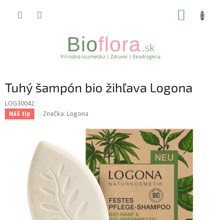
Prejsť
NÁKUP
na
obsah
KOŠÍK
Tuhý šampón bio žihľava Logona
LOG30042
Značka:
Logona
Náš tip