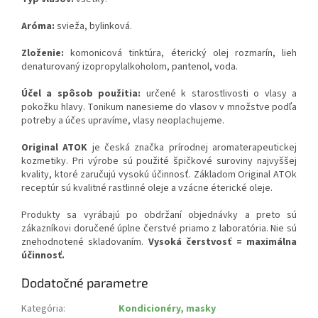
Aróma:
svieža, bylinková.
Zloženie:
komonicová tinktúra, éterický olej rozmarín, lieh
denaturovaný izopropylalkoholom, pantenol, voda.
Účel a spôsob použitia:
určené k starostlivosti o vlasy a
pokožku hlavy. Tonikum nanesieme do vlasov v množstve podľa
potreby a účes upravíme, vlasy neoplachujeme.
Original ATOK
je česká značka prírodnej aromaterapeutickej
kozmetiky. Pri výrobe sú použité špičkové suroviny najvyššej
kvality, ktoré zaručujú vysokú účinnosť. Základom Original ATOk
receptúr sú kvalitné rastlinné oleje a vzácne éterické oleje.
Produkty sa vyrábajú po obdržaní objednávky a preto sú
zákazníkovi doručené úplne čerstvé priamo z laboratória. Nie sú
znehodnotené skladovaním.
Vysoká čerstvosť = maximálna
účinnosť.
Dodatočné parametre
Kategória
:
Kondicionéry, masky