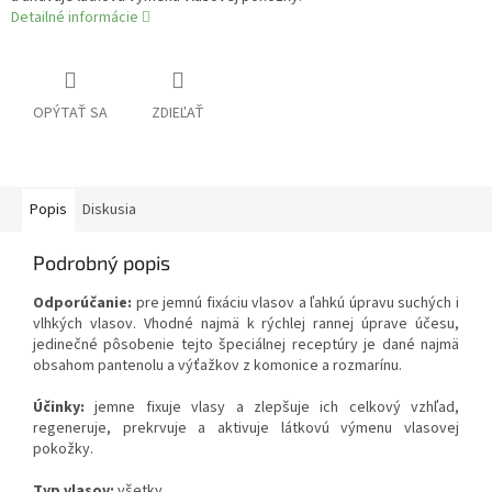
Detailné informácie
OPÝTAŤ SA
ZDIEĽAŤ
Popis
Diskusia
Podrobný popis
Odporúčanie:
pre jemnú fixáciu vlasov a ľahkú úpravu suchých i
vlhkých vlasov. Vhodné najmä k rýchlej rannej úprave účesu,
jedinečné pôsobenie tejto špeciálnej receptúry je dané najmä
obsahom pantenolu a výťažkov z komonice a rozmarínu.
Účinky:
jemne fixuje vlasy a zlepšuje ich celkový vzhľad,
regeneruje, prekrvuje a aktivuje látkovú výmenu vlasovej
pokožky.
Typ vlasov:
všetky.