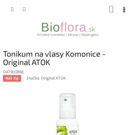
Prejsť
NÁKUP
na
obsah
KOŠÍK
Tonikum na vlasy Komonice -
Original ATOK
OATB1086E
Značka:
Original ATOK
Náš tip