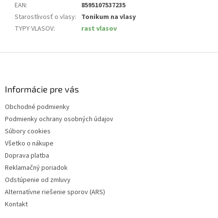
EAN
:
8595107537235
Starostlivosť o vlasy
:
Tonikum na vlasy
TYPY VLASOV
:
rast vlasov
Z
á
p
ä
Informácie pre vás
t
Obchodné podmienky
i
Podmienky ochrany osobných údajov
e
Súbory cookies
Všetko o nákupe
Doprava platba
Reklamačný poriadok
Odstúpenie od zmluvy
Alternatívne riešenie sporov (ARS)
Kontakt