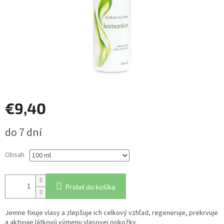
€9,40
Jednotková
do 7 dní
cena:
Obsah
Pridať do košíka
Jemne fixuje vlasy a zlepšuje ich celkový vzhľad, regeneruje, prekrvuje
a aktivuje látkovú výmenu vlasovej pokožky.