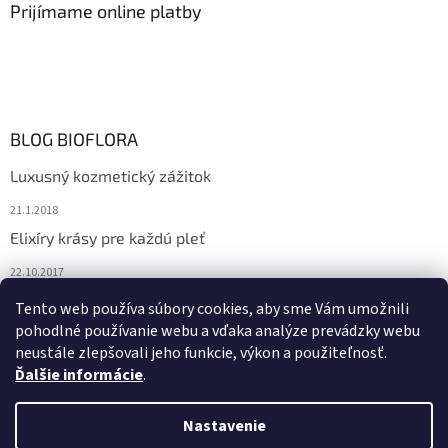
Prijímame online platby
BLOG BIOFLORA
Luxusný kozmetický zážitok
21.1.2018
Elixíry krásy pre každú pleť
22.10.2017
Spoznajte prírodnú kozmetiku Sante
Tento web používa súbory cookies, aby sme Vám umožnili
pohodlné používanie webu a vďaka analýze prevádzky webu
10.10.2017
neustále zlepšovali jeho funkcie, výkon a použiteľnosť.
Ďalšie informácie
.
Vytvoril Shoptet
Nastavenie