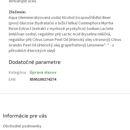
dotvarujte účes.
Zloženie:
Aqua (demineralizovaná voda) Alcohol (rozpouštědlo) Beer
(pivo) Glucose (hydratační a tužící látka) Commiphora Myrrha
Resin Extract (extrakt z myrhové pryskyřice) Sodium Lactate
(mléčnan sodný, regulátor pH) Lactic Acid (kyselina mléčná,
regulátor pH) Citrus Limon Peel Oil (éterický olej citronový) Citrus
Grandis Peel Oil (éterický olej grapefruitový) Limonene*. * - z
přírodních éterických olejů
Dodatočné parametre
Kategória
:
Úprava vlasov
EAN
:
8595100274274
Z
á
p
ä
Informácie pre vás
t
Obchodné podmienky
i