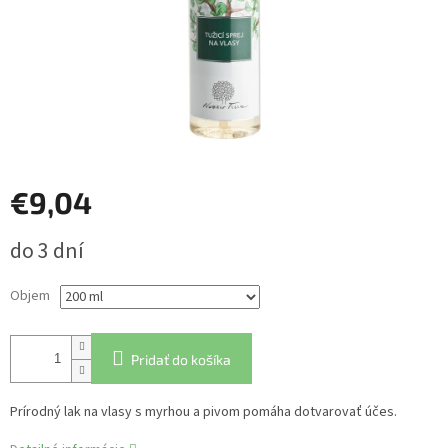
€9,04
Jednotková
do 3 dní
cena:
Objem
Pridať do košíka
Prírodný lak na vlasy s myrhou a pivom pomáha dotvarovať účes.