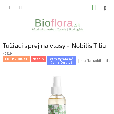
Prejsť
NÁKUP
na
obsah
KOŠÍK
Tužiaci sprej na vlasy - Nobilis Tilia
N0919
TOP PRODUKT
Náš tip
Vždy vyrobené
Značka:
Nobilis Tilia
úplne čerstvé