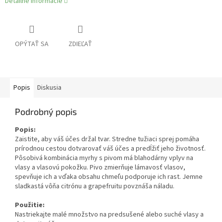
Detailné informácie
OPÝTAŤ SA
ZDIEĽAŤ
Popis
Diskusia
Podrobný popis
Popis:
Zaistite, aby váš účes držal tvar. Stredne tužiaci sprej pomáha
prírodnou cestou dotvarovať váš účes a predĺžiť jeho životnosť.
Pôsobivá kombinácia myrhy s pivom má blahodárny vplyv na
vlasy a vlasovú pokožku. Pivo zmierňuje lámavosť vlasov,
spevňuje ich a vďaka obsahu chmeľu podporuje ich rast. Jemne
sladkastá vôňa citrónu a grapefruitu povznáša náladu.
Použitie:
Nastriekajte malé množstvo na predsušené alebo suché vlasy a